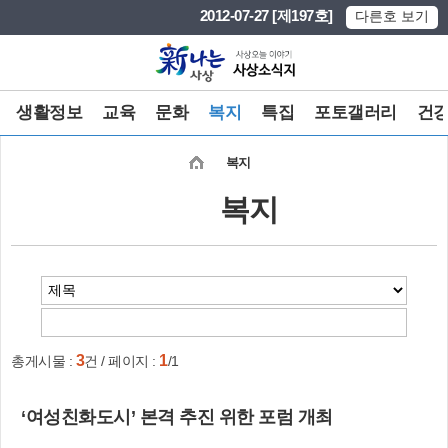
본문 바로가기
메인메뉴 바로가기
2012-07-27 [제197호]
다른호 보기
생활정보
교육
문화
복지
특집
포토갤러리
건
복지
복지
3
1
총게시물 :
건 / 페이지 :
/1
‘여성친화도시’ 본격 추진 위한 포럼 개최