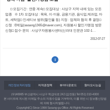
각층의 관심과 이해 증진을 위해 여성친화도시 포
로 밥을 먹고 지냈는데, 지난달부터는 음식점에서
럼을 마련했다”며 “이를 계기로 여성 친화도시 사
□ 모집기간 : 연중 계속□ 모집대상 : 사상구 지역 내에 있는 모든
맛있는 수육과 과일을 즐길 수 있었다”며 다음달이
상구가 여성정책의 바람직한 롤 모델이 될 수 있도
업종 ※ 1차 모집대상 : 목욕, 이·미용, 금융기관, 음식업,제과업, 마
기다려진다고 한다. 박 대표는 “식당에 있는 재료
록 최선을 다하겠다”고 밝혔다. 한편 부산에서 처
트, 세탁업□ 인세티브 범위(할인율 등) 지정 : 업체와 협의 후 결정□
와 반찬으로 정성을 다했을 뿐인데 어르신들이 맛
음으로 여성친화도시로 지정된 우리구는 ‘모두가
신청 : E메일(sasang1365@naver.com), 자원봉사 할인가맹점 방문
있게 드시고 좋아하는 모습을 보니 오히려 부끄러
살기 좋은 여성친화 행복도시 조성’을 목표로 올해
신청□ 접수·문의 : 사상구자원봉사센터(신라대 인문관 102-1
워진다”며 다음달부터는 식사할 수 있는 인원과 횟
부터 2016년까지 5년간 △평등한 사상 △안전한
호 ☎999-6991∼2 http://vt.sasang.go.kr)
수를 조금씩 늘려 나가겠다고 다짐했다. 감전동 사
사상 △건강한 사상 △참여하는 사상 등 4개 분야
2012-07-27
상구청 인근에 있는 은촌순두부 식당을 운영하고
에서 60개 사업을 벌인다. 또 제17회 여성주간(7월
있는 조경희(53) 사장은 2011년부터 한달도 거르
1일∼7일)을 맞아 다양한 행사도 펼쳤다. 문의 :
지 않고 저소득 어르신 70여 명에게 무료급식봉사
☎310-4362
를 하고 있다. 이윤달(가명·88·감전동) 어르신은
1
혼자서 식사 해결이 가장 어려운 일이었는데 인근
식당에서 맛있는 반찬으로 무료급식을 제공해 주
어 너무 고마워했다. 조경희 사장은 “어려운 여건
으로 어르신들에 대한 무료급식봉사가 결코 쉬운
개인정보처리방침
일은 아니지만, 그만큼 보람을 느끼는 일이기에 더
저작권정책
뷰어다운로드
찾아오시는길
욱 더 열심히 일하게 되는 원동력이 된다”고 말했
(우)46985 부산광역시 사상구 학감대로 242 (감전동) Tel 051) 310-4000
다. 사상구에서는 관내 저소득 어르신들에게 무료
본 사이트에 게시된 이메일 주소의 자동수집을 거부하며, 이를 위반 시 정보통신망법
급식을 실시하고자 하는 봉사단체를 찾고 있다. 아
에 의해 형사처벌됩니다.
울러 급식이 필요한 어려운 이웃이 있으면 복지정
Copyright(C) Since 1998 Sasang-gu Office. All Rights Reserved