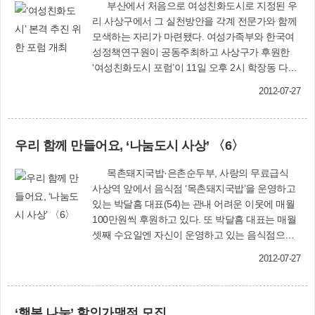
부산에서 처음으로 여성친화도시로 지정된 우
리 사상구에서 그 실천방안을 각계 전문가와 함께
모색하는 자리가 마련됐다. 여성가족부와 한국여
성정책연구원이 공동주최하고 사상구가 후원한
‘여성친화도시 포럼’이 11일 오후 2시 학장동 다누
림센터 5층 강당에서 열렸다. 이날 서금홍 동아대
2012-07-27
학교 건축학과 교수가 ‘여성의 공간 사용권과 여성
친화도시 공간조성의 실제’를 주제로 발표한데 이
어, 김귀순 부산외국어대학교 영어학부 교수(수영
우리 함께 만들어요, ‘나눔도시 사상’ 〈6〉
구 사례를 중심으로 한 기후친화도시 조성의 실
제), 이현정 사하품앗이 대표(사하품앗이 사례를
목촌돼지국밥·은촌순두부, 사랑의 무료급식
중심으로 한 지역공동체 활성화를 통한 여성일자
사상역 앞에서 음식점 ‘목촌돼지국밥’을 운영하고
리 확대), 임숙자 맨발동무도서관장(돌봄 공동체
있는 박달흠 대표(54)는 관내 어려운 이웃에 매월
로서 마을도서관 사례)이 주제 발표했다. 또 토론
100만원씩 후원하고 있다. 또 박달흠 대표는 매월
회에서는 이동현 부산발전연구원 광역기반연구실
셋째 수요일엔 자신이 운영하고 있는 음식점으로
선임연구위원, 강인순 경남대학교 사회학과 교수,
100여 명의 저소득 어르신을 초청, 수육과 돼지국
유순희 부산여성뉴스 대표, 김지현 부산시의회 입
2012-07-27
밥·떡·과일을 푸짐하게 대접하는 등 수익금을 지
법정책담당관실 연구위원, 김성수 사상구 복지서
역사회로 환원함으로써 나눔 도시 사상, 행복한 사
비스과장이 차례로 의견을 제시했다. 송숙희 구청
상을 만드는데 앞장서고 있다. 김꽃분(가명·79·삼
장은 “부산 유일의 여성친화도시 사상구에서 각계
‘행복 나눔’ 할인가맹점 모집
락동) 할머니는 “그동안 홀로 집에서 반찬 한가지