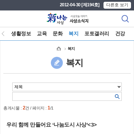
본문 바로가기
메인메뉴 바로가기
2012-04-30 [제194호]
다른호 보기
마당
생활정보
교육
문화
복지
포토갤러리
건강
복지
복지
2
1
총게시물 :
건 / 페이지 :
/1
우리 함께 만들어요 ‘나눔도시 사상’<3>