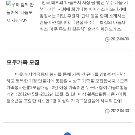
전국 최초의 ‘나눔도시 사상’을 빛낸 우수 나눔 시
책과 지역 사회에 희망나눔 바이러스 퍼뜨리기에
앞장서는 기업, 후원자, 단체 등을 함께 소개하는
란을 마련합니다. 〈편집자 주〉 최상의 나눔서
비스 ‘아주 특별한 결혼식’ “순백의 웨딩드레스를
아내에게 한번 입혀주는 것이 소원이었는데 이렇
2012-04-30
게 소원을 이루게 될 줄 몰랐어요….”‘아주 특별한
결혼식(무료예식지원사업)’ 신청 접수가 사상소식
에 게재된 어느 따뜻한 봄날 오후. 거동이 불편한 1
모두가족 모집
쌍의 부부가 전동휠체어를 타고 힘겹게 복지정책
과의 출입문을 두드렸다. 뇌병변 1급의 중증장애
이웃과 지역공동체 봉사를 통해 가족 간 유대를 강화하여 건강
인 부부는 그동안 생활형편이 어려워 결혼식을 못
하고 행복한 가정 만들기에 동참할 사상구 가족을 모집합니다. ∥모두
올리고 있었는데 사상소식지에 무료로 예식을 올
가족봉사단∥□ 모집대상 : 2인 이상 가족이면 누구나 참여 가능□ 활동
려주는 ‘아주 특별한 결혼식’ 신청접수 안내를 보
기간 : 2012년 5월~2012년 12월, 월 1회 이상 활동□ 활동내용 - 아동,
고, 너무 기뻐서 힘든 몸을 이끌고 구청을 찾아왔
청소년을 포함한 최소한 2명 이상의 가족구성원들이 하나의 단위가
다고 했다. 이외에도 특별한 사연을 고이 간직한
되어 지역 봉사활동에 참여함 - 지역 내 돌봄과 나눔이 필요한 다양한
신청자가 많다. 김미희(가명·25)씨는 보육원에서
2012-04-30
대상과 장소에서 봉사활동에 참여함.□ 활동혜택 : 가족과 함께하는
자란 후 사랑하는 남자를 만났으나 경제적 어려움
의미 있는 봉사, 자원봉사시간 인증, 센터 내 프로그램에 우선 참여
으로 예식을 못 올리고 있었다. 남편은 군복무중인
기회제공 ∥모두가족품앗이∥□ 모집대상 : 미취학 아동 및 초등학생
군인으로 경제적 어려움이 컸으나 사상구청과 르
자녀를 둔 가정, 월1회 이상 그룹별 품앗이 활동이 가능한 가정□ 활동