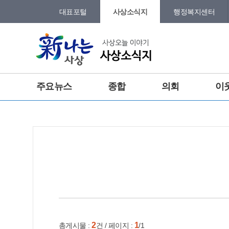
본문 바로가기
메인메뉴 바로가기
대표포털
사상소식지
행정복지센터
그램
트위터
주요뉴스
종합
의회
이
홈
e-book
인쇄
2
1
총게시물 :
건 / 페이지 :
/1