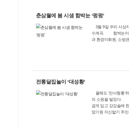
춘삼월에 봄 시샘 함박눈 ‘펑펑’
3월 9일 우리 사상지
수계곡. 함박눈이 새벽부터 펑펑 내려 낙동제방과 삼락강변공원 등 온누리가 ‘하얀 세상’으로 바뀌었다. 이날 새벽부터 비상소집된 공무원
과 환경미화원, 소방
전통달집놀이 ‘대성황’
올해도 ‘만사형통’하
의 소원을 빌었다. 소망기원길 함께 거닐며 주민들은 가족, 연인과 함께 청사초롱 소망기원길을 거닐며 소원이 이루어지길 빌었다. 한복
곱게 입고 강강술래 한
망기원 지신밟기 주민