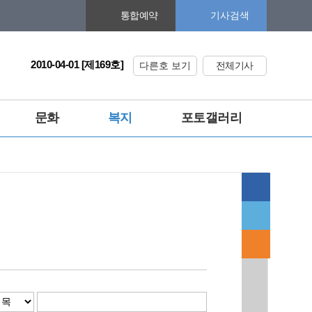
기사검색
통합예약
2010-04-01 [제169호]
다른호 보기
전체기사
문화
복지
포토갤러리