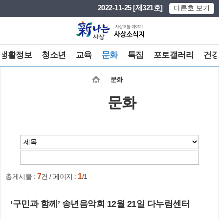
본문 바로가기
메인메뉴 바로가기
2022-11-25 [제321호]
다른호 보기
생활정보
청소년
교육
문화
특집
포토갤러리
건
문화
문화
7
1
총게시물 :
건 / 페이지 :
/1
‘구민과 함께’ 송년음악회 12월 21일 다누림센터