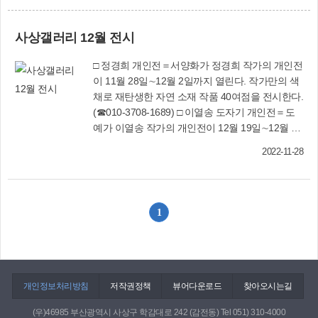
패 등과 주요 직위자가 사용했던 사무집기류 등이
다. 민원여권과(☎310-4281)
사상갤러리 12월 전시
□ 정경희 개인전＝서양화가 정경희 작가의 개인전
이 11월 28일∼12월 2일까지 열린다. 작가만의 색
채로 재탄생한 자연 소재 작품 40여점을 전시한다.
(☎010-3708-1689) □ 이열송 도자기 개인전＝도
예가 이열송 작가의 개인전이 12월 19일∼12월 24
일까지 열린다. 기쁨, 환희, 설렘 등 흙을 만지면서
2022-11-28
느꼈던 여러 가지 감정을 도자기에 표현했다. 화
병, 수반, 도자기스텐드 등 20여점을 전시한다.
(☎010-8529-8907)
1
개인정보처리방침
저작권정책
뷰어다운로드
찾아오시는길
(우)46985 부산광역시 사상구 학감대로 242 (감전동) Tel 051) 310-4000