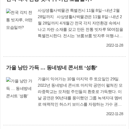
제곡과 함께 크리스마스 캐럴 등도 들려준다. 애니
사상’을 주제로 1시간 30분간 음악평론가 박진홍
메이션 주제곡이 공연장에 울려 퍼질 때 무대 스크
사상생활사박물관 특별전시 11월 8일∼내년 2월
씨의 친근한 해설과 함께 진행될 예정이다. 43명의
린에서는 신비한 모래 세계로 감탄을 자아내게 할
28일까지 사상생활사박물관은 11월 8일∼내년 2
단원은 이번 연주회에서 △비제의 ‘아를르의여인
샌드아트가 펼쳐진다. 송년음악회에는 구립예술
월 28일까지 4개월간 전국 각지 자연환경 속에서
모음곡 2번 중 파랑돌’ △반젤리스의 ‘불의전차’ △
단 지휘자의 감미로운 듀엣(솔로) 공연과 함께 사
나고 자란 소재를 갖고 만든 전통 빗자루 50여점을
바델트의 ‘캐리비안의 해적OST’ △앤더슨의 ‘크리
상여성합창단의 축하공연 등도 잇따른다. 관람료
특별전시한다. 전시는 ‘브룸브룸 빗자루 여행-나만
스마스 페스티벌’ 등 전통 클래식과 OST 등 다채
는 없으며, 150명 선착순 사전예약 후 입장 가능하
의 반려 빗자루를 찾아서’라는 주제로 전국의 다양
로운 레퍼토리를 선사한다. 이와 함께 소리꾼 김아
다. 문화체육과(☎310-4064) 사상문화원(☎316-
2022-11-28
한 빗자루와 빗자루를 만드는 장인들의 이야기를
름 씨의 판소리 공연과 함께 사상구청소년오케스
9111)
선보인다. 또 이와 얽힌 생활 이야기를 접할 수 있
트라에서 활동하고 있는 플루트 수석 단원 허연우
다. 특히 전시실 한쪽에는 삼락생태공원에서 채취
(엄궁중 재학) 양, 바이올린 공윤지(주감초 재학)
가을 낭만 가득 … 동네방네 콘서트 ‘성황’
한 갈대와 억새를 전시해 빗자루를 만드는 재료를
양의 무대도 이어진다. 연주회는 전석 무료이며,
직접 살펴볼 수 있도록 구성해 놨다. 사상구 감전
선착순 700명에 한해 입장할 수 있다. 문화체육과
가을이 익어가는 10월 마지막 주 토요일인 29일.
동에 거주하고 있는 배영희 씨의 갈대 빗자루를 비
(☎310-4062)
2022년 동네방네 콘서트 마지막 공연이 펼쳐진 모
롯해 충북 보은의 벼이삭 빗자루, 충남 예산의 수
라중학교는 모처럼 주민들의 환호로 가득했다. 이
수 빗자루 등 각지의 다양한 빗자루 재료와 형태를
날 공연은 90년대를 풍미했던 그룹 녹색지대 멤버
살펴볼 수 있다. 문화체육과 관계자는 “청소기에
로 매력적인 허스키 보이스를 자랑하는 가수 권선
밀려 일상생활에서 잊혀진 전국의 빗자루를 만나
국과 힘 있는 가창력으로 대중을 사로잡고 있는 가
볼 수 있는 소중한 시간”이라며 “전시를 감상하는
2022-11-28
수 연정이가 무대에 오르며 큰 박수를 받았다. 문
동안 마음에 드는 빗자루를 찾아보는 시간도 가져
화체육과(☎310-4062)
봤으면 한다”고 말했다. 문화체육과(☎310-5137)