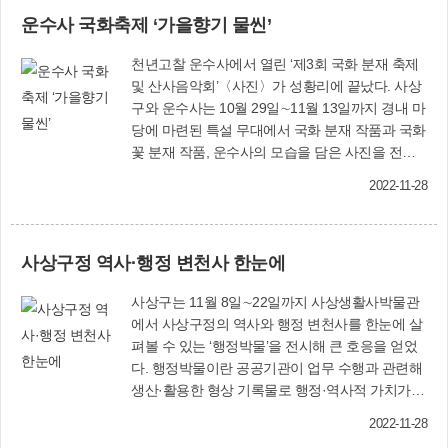
운수사 국화축제 ‘가을향기 물씬’
천년고찰 운수사에서 열린 ‘제3회 국화 분재 축제
및 산사음악회’〈사진〉가 성황리에 끝났다. 사상
구와 운수사는 10월 29일∼11월 13일까지 경내 마
당에 마련된 특설 무대에서 국화 분재 작품과 국화
꽃 분재 작품, 운수사의 모습을 담은 사진을 전시
했다. 11월 6일에는 국악, 팝페라 등 구민과 함께
2022-11-28
하는 힐링콘서트를 진행했다. 이날 모라3동에서도
‘운수골에 국화꽃이 피었습니다’ 행사를 통해 다양
한 체험부스를 운영했다. 주지 범일스님은 “어려울
사상구정 역사·행정 변천사 한눈에
때일수록 이웃들과 행복하기 위한 걸음이 필요하
다”며 “국화분재 축제를 통해 잠시나마 힐링하는
사상구는 11월 8일∼22일까지 사상생활사박물관
시간을 가졌으면 한다”고 말했다. 문화체육과 관계
에서 사상구정의 역사와 행정 변천사를 한눈에 살
자는 “매년 가을 사상구 대표 사찰에서 국화 축제
펴볼 수 있는 ‘행정박물’을 전시해 큰 호응을 얻었
를 하게 되어 매우 뜻깊다”며 “앞으로도 더 발전시
다. 행정박물이란 공공기관이 업무 수행과 관련해
켜 준비하겠다”고 말했다. 문화체육과(☎310-
생산·활용한 형상 기록물로 행정·역사적 가치가
4065)
높은 기록물을 말한다. 대표적인 행정박물로는 기
2022-11-28
관장의 직인이나 정부로부터 받은 훈장, 상장, 상