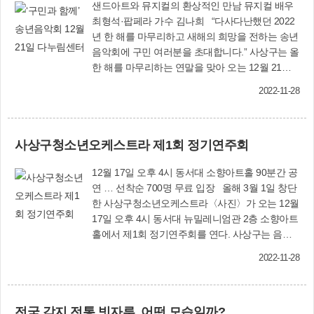
샌드아트와 뮤지컬의 환상적인 만남 뮤지컬 배우
최형석·팝페라 가수 김나희 “다사다난했던 2022
년 한 해를 마무리하고 새해의 희망을 전하는 송년
음악회에 구민 여러분을 초대합니다.” 사상구는 올
한 해를 마무리하는 연말을 맞아 오는 12월 21일
오후 7시 사상구 다누림센터 다누림홀에서 ‘2022
2022-11-28
송년음악회’를 개최한다. ‘샌드아트와 뮤지컬의 만
남-우리들만의 크리스마스 콘서트’라는 주제로 열
리는 송년음악회는 뮤지컬 배우 최형석과 김나희
사상구청소년오케스트라 제1회 정기연주회
(금나라)의 고혹적인 무대와 함께 눈을 뗄 수 없는
‘샌드아트’의 환상적인 퍼포먼스가 1시간 30분간
12월 17일 오후 4시 동서대 소향아트홀 90분간 공
진행된다. 뮤지컬 ‘독립군’, ‘천변카바레’, 연극 ‘골
연 … 선착순 700명 무료 입장 올해 3월 1일 창단
든타임’ 등 다수의 작품으로 입지를 넓혀온 베테랑
한 사상구청소년오케스트라〈사진〉가 오는 12월
배우 최형석은 40∼50대를 위한 다채로운 레퍼토
17일 오후 4시 동서대 뉴밀레니엄관 2층 소향아트
리를 선사한다. 이어 트로트 장르까지 뛰어넘으며
홀에서 제1회 정기연주회를 연다. 사상구는 음악
다양한 음역을 자랑하는 성악가 출신 뮤지컬 가수
에 재능있는 학생 단원 43명으로 구성된 사상구청
김나희는 30∼40대를 위한 파워풀한 무대를 선보
2022-11-28
소년오케스트라(지휘자 김기율)가 10개월간 갈고
일 예정이다. 이어 두 사람은 듀엣 무대로 전 연령
닦은 연주 실력을 정기연주회를 통해 구민들에게
층을 아우르는 드라마 OST와 관객 모두가 합창할
선보이는 자리를 마련했다고 밝혔다. 이날 공연은
수 있는 ‘미녀와 야수’, ‘겨울왕국’ 등 애니메이션 주
전국 각지 전통 빗자루, 어떤 모습일까?
‘오케스트라의 아름다운 선율과 하모니가 흐르는