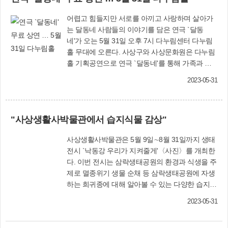
을 들려드릴 수 있어 기쁠 뿐이다"며 벅찬 소감을
낮은 목공 체험 공간이다. "목공이 어렵다고는 하
전했다. 옥천고을대취타단은 2013년 창단해 5년
어렵고 힘들지만 서로를 아끼고 사랑하며 살아가
지만 막상 접하면 그렇지 않습니다. 단순한 취미에
만인 2017년 전국시니어실버문화페스티벌 대상
는 달동네 사람들의 이야기를 담은 연극 `달동
서 취·창업까지 다양하게 활용하고 즐길 수 있습니
(문화체육관광부 장관상)을 수상한 실력 있는 공
네'가 오는 5월 31일 오후 7시 다누림센터 다누림
다." 윤 대표는 2019년부터 4년간 북구 덕천동에서
연단이다. 현재 50대 후반부터 80세에 이르기까지
홀 무대에 오른다. 사상구와 사상문화원은 다누림
운영해 온 `에듀우드' 노하우를 살려 감동생생 예
42명의 단원이 활동하고 있다. 사상구는 2015년
홀 기획공연으로 연극 `달동네'를 통해 가족과 이
술창작촌을 주민들에게 보다 친근한 목공 교육기
순창군과 자매결연을 맺은 이후 문화·경제·산업
웃에 대한 정을 다시 한번 생각해 보는 자리를 마
관으로 성장시키고 싶다고 강조했다. 이어 목공 기
등 전 분야에 걸쳐 꾸준히 교류를 이어오고 있다.
2023-05-31
련한다. 작품은 갑작스러운 달동네 재개발로 인해
능사 자격증 등 관련 면허를 갖고 오랫동안 실력을
문화체육과 관계자는 "동네방네 콘서트를 통해 손
강제로 쫓겨날 위기에 처하게 된 정음이네 가족과
다져온 4명의 전문가와 함께 주민들의 눈높이에
쉽게 감상할 수 없었던 우리 전통문화를 체험하고,
달동네 사람들의 이야기로 웃음과 감동을 전하는
맞는 목공 수업을 진행하고 창작활동도 적극 나서
나아가 자매도시 순창군과의 우애를 더욱 돈독히
"사상생활사박물관에서 습지식물 감상"
내용이다. 상연시간은 1시간 30분이며, 만7세 이
고 싶다는 의지를 드러냈다. 그러면서 "앞으로 3년
하고 문화교류 활성화에도 기여할 수 있어 기쁘
상 사전 예약(☎316-9111)자에 한해 무료입장 가
간 사상구민을 위해 열심히 봉사하며 예술문화 저
다"고 말했다. 문화체육과(☎310-4062)
사상생활사박물관은 5월 9일∼8월 31일까지 생태
능하다.
변화를 위해 노력할 것입니다"며 포부도 전했다.
전시 `낙동강 우리가 지켜줄게'〈사진〉를 개최한
한편, 감동생생 예술창작촌은 5월 30일, 6월
다. 이번 전시는 삼락생태공원의 환경과 식생을 주
13·20·27일 소품정리함 등을 배워볼 수 있는 `1-
제로 멸종위기 생물 순채 등 삼락생태공원에 자생
day 목공 체험' 프로그램을 운영하고 수강생을 모
하는 희귀종에 대해 알아볼 수 있는 다양한 습지식
집한다. 문화체육과(☎310-4064)
물 표본 40여 점과 사진 자료를 선보인다. 특히 살
2023-05-31
아있는 습지식물을 살펴보고 직접 체험해 볼 수 있
도록 전시 공간도 마련하고 있다. 관람 시간은 매