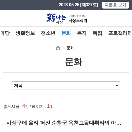
본문 바로가기
메인메뉴 바로가기
2023-05-25 [제327호]
다른호 보기
마당
생활정보
청소년
문화
복지
특집
포토갤러
문화
문화
4
1
총게시물 :
건 / 페이지 :
/1
사상구에 울려 퍼진 순창군 옥천고을대취타의 아리랑