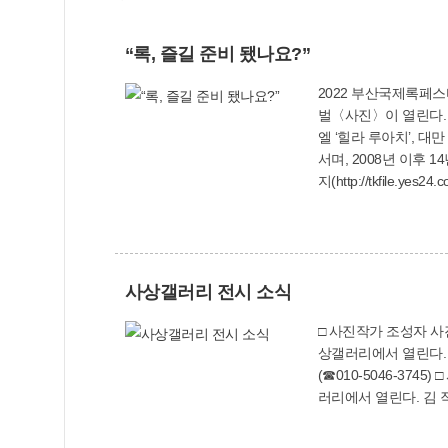
“록, 즐길 준비 됐나요?”
2022 부산국제록페스
벌〈사진〉이 열린다. 국
엘 ‘힐라 루아치’, 대만 ‘아이민어
서며, 2008년 이후
지(http://tkfil
부스에서 구입할 수 있으며, 주민등록증이나 등본
오 원더, 잔나비, 로맨
크탑 에러, 달담 ■10
오지, 해서웨이, 시네
사상갤러리 전시 소식
□ 사진작가 조성자 사
상갤러리에서 열린다. 
(☎010-5046-3745) □ 서양화가 김지효 개인전 ‘교감’＝서양화 김지효 작가의 개인전 ‘교감’이 오는 10월 24일∼11월 4일까지 사상구청 1층 사상갤
러리에서 열린다. 김 