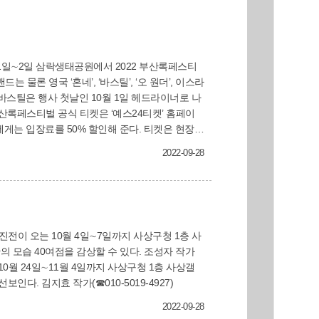
 1일∼2일 삼락생태공원에서 2022 부산록페스티
물론 영국 ‘혼네’, ‘바스틸’, ‘오 원더’, 이스라
부산록페스티벌 공식 티켓은 ‘예스24티켓’ 홈페이
사상구민에게는 입장료를 50% 할인해 준다. 티켓은 현장
2022-09-28
 아이민어스, 민수, 보수동쿨러, 루시, 카디, 데스
크, 쏜애플, 갤럭시익스프레스, 실리카겔, 김뜻돌, 이
진전이 오는 10월 4일∼7일까지 사상구청 1층 사
 모습 40여점을 감상할 수 있다. 조성자 작가
다. 김지효 작가(☎010-5019-4927)
2022-09-28