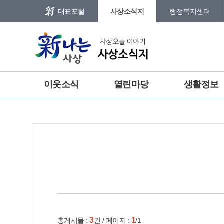
본문 바로가기
메인메뉴 바로가기
대표포털
사상소식지
행정복지센터
그램
트위터
회
이웃소식
열린마당
생활정보
건강
홈
e-book
인쇄
3
1
총게시물 :
건 / 페이지 :
/1