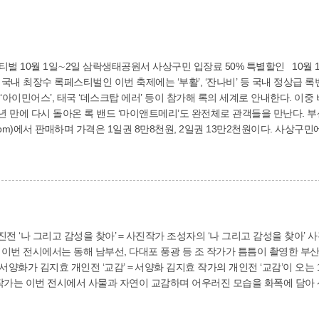
티벌 10월 1일∼2일 삼락생태공원서 사상구민 입장료 50% 특별할인 10월
내 최장수 록페스티벌인 이번 축제에는 ‘부활’, ‘잔나비’ 등 국내 정상급 록밴드는 
스’, 태국 ‘데스크탑 에러’ 등이 참가해 록의 세계로 안내한다. 이중 바스틸은 행사 첫날인 10월 1일 헤드라이너로 나
 14년 만에 다시 돌아온 록 밴드 ‘마이앤트메리’도 완전체로 관객들을 만난다. 
e.yes24.com)에서 판매하며 가격은 1일권 8만8천원, 2일권 13만2천원이다. 
 등을 제시하면 된다. (사)부산문화관광축제조직위(☎713-5051) ■10월 1일(토) 출연진 바스틸,
틱펀치, 소란, 새소년, 아도이, 더 발룬티어스, 네버영비치, WOODZ(조승연),
월 2일(일) 출연진 혼네, 넬, 부활, 크라잉넛, 백예린, 마이앤트메리, 글렌체
마, 힐라 루아치, 잭킹콩
진전 ‘나 그리고 감성을 찾아’＝사진작가 조성자의 ‘나 그리고 감성을 찾아’ 사
이번 전시에서는 동해 남부선, 다대포 풍광 등 조 작가가 틈틈이 촬영한 부산의
작가는 이번 전시에서 사물과 자연이 교감하며 어우러진 모습을 화폭에 담아 선보인