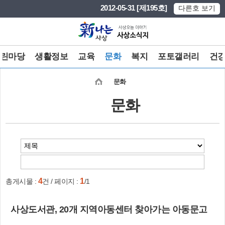
본문 바로가기
메인메뉴 바로가기
2012-05-31 [제195호]
다른호 보기
린마당
생활정보
교육
문화
복지
포토갤러리
건
문화
문화
4
1
총게시물 :
건 / 페이지 :
/1
사상도서관, 20개 지역아동센터 찾아가는 아동문고