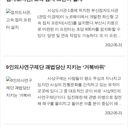
담장 허물까 한다 그러다가 한방 쓸까 한
사상도서관 1층에 위치한 부산점자도서관
다 돌아설 수밖에 없는 어려운 처지에서는
(관장 이경재)이 노르웨이에서 개발한 최신형 고
등으로 말을 한다 뒤란으로 말을 한다 거기
속 점자 프린터(사진)를 설치했다.부산시 지원으
목련 한 그루 심어둔다 --------박형권,
로 마련된 이 프린터는 초당 400자를 점자화할 수
〈우리 동네 집들〉 부분 일없이 동네
있다. 양면 및 연속 작업도 가능하다. 또 이 프린터
를, 동네골목을 돌아다닌다. 이리저리 얽힌 골목은
로 출력한 것은 점자 형태가 사각형이어서 시각장
그날그날 다른 얼굴 다른 모습을 보인다. 때로는
2012-05-31
애인들이 부드럽게 인지할 수 있는 장점이 있다.이
생각지도 않은 이야기를 덤으로 들려 주기도 한다.
경재 부산점자도서관장은 “최신형 고속 점자 프린
마당이 훤히 들여다 보이는 낮은 담장 안, 널어놓
터가 설치돼 부산은 물론, 다른 지역에서 필요로
은 빨래들이 깃발처럼 휘날린다. 같이 오래 살면
9인의사연구제단 괘법당산 지키는 ‘거북바위’
하는 점자책도 공급할 수 있게 됐다”고 말했다.문
닮는다더니 고만고만 닮은 집들. 오종종 내놓은 화
의 : 부산점자도서관(☎302-9010)
분도, 키를 세운 줄장미며 우직한 모습의 무화과나
사상구에는 사람들이 평소 무심코 지나치고
무도 키가 비슷하다.신기해라. 언제부터 있었을까.
있지만 사상의 전통문화를 간직하고 있는 유적이
눈여겨보지 않았으면 그냥 지나쳤을 낡은 우물. 두
곳곳에 있다.그 중 대표적인 곳이 바로 ‘사상9인의
꺼운 나무 뚜껑은 오랜 시간동안 아무도 사용하지
사연구제단’이다. 임진왜란 때 관병·의병으로 참전
않았다는 증거다. 한 때는 깊은 우물물을 길어 올
해 왜구를 물리치고 돌아온 아홉 분이 중심이 돼
려 지아비의 술국을 끓이고, 아이들은 말갛게 낯을
향리를 복원하며, 왜란 때 숨진 조상들의 넋을 기
씻었으리라. 그러나 이제는 마을의 추억을 간직한
2012-05-31
리는 위령제를 400년 넘게 매년 음력 4월 14일에
채 시간을 견디고 있다. 둘러 처진 담장만이 은밀
지내는 곳으로 사상역 뒤편 백양로 절개지 위에 있
하게 우물을 보듬는다.골목을 돌자 우람한 덩치의