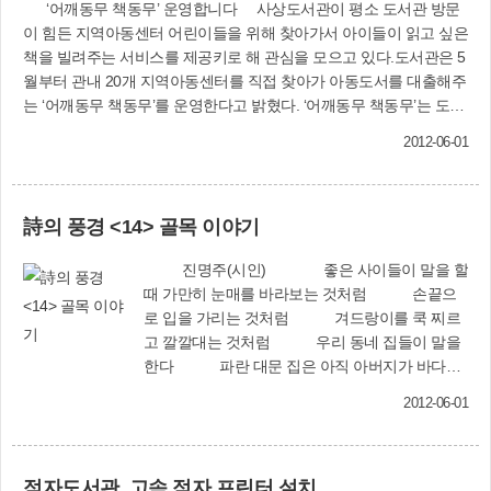
‘어깨동무 책동무’ 운영합니다 사상도서관이 평소 도서관 방문
이 힘든 지역아동센터 어린이들을 위해 찾아가서 아이들이 읽고 싶은
책을 빌려주는 서비스를 제공키로 해 관심을 모으고 있다.도서관은 5
월부터 관내 20개 지역아동센터를 직접 찾아가 아동도서를 대출해주
는 ‘어깨동무 책동무’를 운영한다고 밝혔다. ‘어깨동무 책동무’는 도서
관 차량을 이용해 대출을 희망하는 지역아동센터를 방문, 책을 빌려
2012-06-01
주고 다 읽은 책은 회수하는 방식으로 운영되는 ‘아동문고’.도서관 어
린이열람실에 있는 아동도서를 1회 200권까지 대출해준다. 1개월간
빌려주는데, 협의 하에 기간 연장도 가능하다. 이 서비스를 이용하려
詩의 풍경 <14> 골목 이야기
는 지역아동센터는 문고 책임자를 지정하고 ‘어깨동무 책동무’ 가입
신청서를 작성, 이메일(kangdahye@korea.kr) 또는 팩스(☎310-
진명주(시인) 좋은 사이들이 말을 할
7973)로 제출하면 된다.도서관 어린이열람실 담당자는 “복지관이나
때 가만히 눈매를 바라보는 것처럼 손끝으
기업체 등을 직접 찾아가 도서대출 서비스를 제공하는 ‘찾아가는 직
로 입을 가리는 것처럼 겨드랑이를 쿡 찌르
장문고’처럼 평소 도서관 방문이 어려운 지역아동센터 어린이들을 위
고 깔깔대는 것처럼 우리 동네 집들이 말을
해 ‘찾아가는 아동문고 어깨동무 책동무’를 운영한다”며 많은 관심과
한다 파란 대문 집은 아직 아버지가 바다에
신청을 당부했다.문의 : 사상도서관(☎310-7972)
서 돌아오지 않아서 외등을 켜고 군
2012-06-01
불 때는 집은 쇠죽 끓이는 소리로 오래된 말을 한
다 〈줄임〉 오랫동안 살을 맞댄 이
웃집들은 오래된 부부처럼 닮아간다 된장
점자도서관, 고속 점자 프린터 설치
맛이 같아지고 김치 맛이 같아지다가 우리