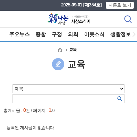
본문 바로가기
메인메뉴 바로가기
2025-09-01 [제354호]
다른호 보기
주요뉴스
종합
구정
의회
이웃소식
생활정보
교육
교육
0
1
총게시물 :
건 / 페이지 :
/0
등록된 게시물이 없습니다.