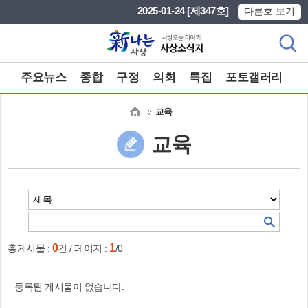
본문 바로가기
메인메뉴 바로가기
2025-01-24 [제347호]
다른호 보기
주요뉴스
종합
구정
의회
특집
포토갤러리
교육
교육
0
1
총게시물 :
건 / 페이지 :
/0
등록된 게시물이 없습니다.