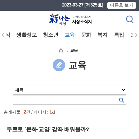
본문 바로가기
메인메뉴 바로가기
2023-03-27 [제325호]
다른호 보기
소식
생활정보
청소년
교육
문화
복지
특집
포
교육
교육
2
1
총게시물 :
건 / 페이지 :
/1
무료로 `문화·교양' 강좌 배워볼까?