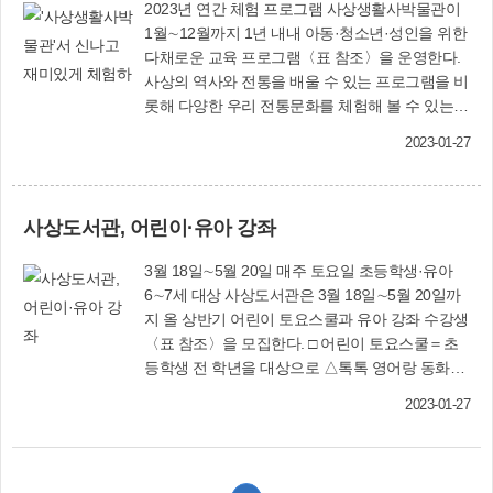
2023년 연간 체험 프로그램 사상생활사박물관이
1월∼12월까지 1년 내내 아동·청소년·성인을 위한
다채로운 교육 프로그램〈표 참조〉을 운영한다.
사상의 역사와 전통을 배울 수 있는 프로그램을 비
롯해 다양한 우리 전통문화를 체험해 볼 수 있는
프로그램까지 풍성하다. □아동 프로그램＝어린이
2023-01-27
집 등 단체 관람객과 개인 관람객을 위해 전통 놀
이와 전시 활동지 체험 프로그램을 운영한다. 상시
진행하며 체험 일정은 사전 예약하면 된다. □맞춤
사상도서관, 어린이·유아 강좌
형 프로그램＝관내 초등학생, 장애인 단체, 가족을
대상으로 맞춤형 프로그램을 진행한다. 특히 올해
3월 18일∼5월 20일 매주 토요일 초등학생·유아
는 자녀와 함께 참여하는 가족을 대상으로 북아트,
6∼7세 대상 사상도서관은 3월 18일∼5월 20일까
모시 짜기 등의 주말 프로그램을 운영한다. □청소
지 올 상반기 어린이 토요스쿨과 유아 강좌 수강생
년 프로그램＝3월∼9월까지 매주 토요일 2시간 동
〈표 참조〉을 모집한다. □ 어린이 토요스쿨＝초
안 자원봉사 프로그램과 연계해 `운동화 키링 만들
등학생 전 학년을 대상으로 △톡톡 영어랑 동화랑
기', `낙동강 재첩과 만나다' 등을 체험할 수 있다.
△도서관 탐정들: 추리클럽 △사회교과서로 떠나
청소년 프로그램은 자원봉사 프로그램과 연계돼
2023-01-27
는 정치·경제 강좌를 운영한다. 모집 인원은 강좌
1365 자원봉사포털(www.1365.go.kr)에서 신청하
별로 10∼15명이며, 참가비는 강좌에 따라 재료비
면 된다. □성인 프로그램＝2월∼11월까지 평일 오
와 교재비 등이 든다. 수강 신청은 2월 15일 오전
후 전통 빗자루, 천연비누, 우리신 화혜 등을 만들
10시부터 도서관 홈페이지