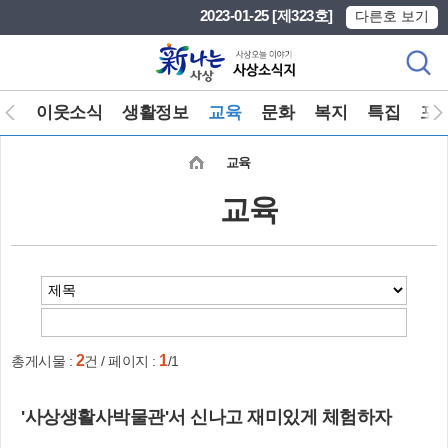
본문 바로가기
메인메뉴 바로가기
2023-01-25 [제323호]
다른호 보기
회
이웃소식
생활정보
교육
문화
복지
특집
포
교육
교육
2
1
총게시물 :
건 / 페이지 :
/1
'사상생활사박물관'서 신나고 재미있게 체험하자