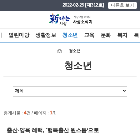
본문 바로가기
메인메뉴 바로가기
2022-02-25 [제312호]
다른호 보기
식
열린마당
생활정보
청소년
교육
문화
복지
특
청소년
청소년
4
1
총게시물 :
건 / 페이지 :
/1
출산·양육 혜택, `행복출산 원스톱'으로