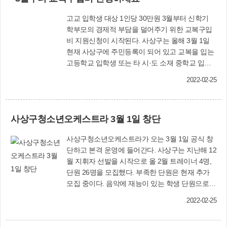
속 지급하기로 했다. 사상구장학회는 2008년 9월 설립해 올해 13회
고교 입학생 대상 1인당 30만원 3월부터 신학기
장학생을 포함해 1천123명에게 13억원의 장학금을 지원하는 등 지
학부모의 경제적 부담을 덜어주기 위한 교복구입
역 인재육성에 힘써왔다. (재)부산사상구장학회 사무국 (☎310-
비 지원신청이 시작된다. 사상구는 올해 3월 1일
4122)
현재 사상구에 주민등록이 되어 있고 교복을 입는
고등학교 입학생 또는 타 시·도 소재 중학교 입학
생, 대안교육기관 입학생 1천300여명에게 교복구
2022-02-25
입비를 지원한다. 지원금액은 1인당 30만원이며,
신청일로부터 20일 이내 신청계좌로 입금해 준다.
희망자는 오는 3월 14일∼12월 16일까지 동 행정
사상구청소년오케스트라 3월 1일 창단
복지센터 또는 구청 홈페이지로 재학증명서, 통장
사본, 학칙 사본(학교 이외 교육기관 또는 대안교
사상구청소년오케스트라가 오는 3월 1일 공식 창
육기관 입학생 해당) 등을 신청서와 함께 제출하면
단하고 본격 운영에 들어간다. 사상구는 지난해 12
된다. 학생 본인과 보호자 모두 신청 가능하다. 평
월 지휘자 선발을 시작으로 올 2월 트레이너 4명,
생학습과(☎310-4371)
단원 26명을 모집했다. 부족한 단원은 현재 추가
모집 중이다. 음악에 재능이 있는 학생 단원으로
구성된 사상구청소년오케스트라는 3월 첫째 주 토
2022-02-25
요일부터 연습에 들어가며, 갈고 닦은 연주 실력을
올 연말 창단 연주회를 통해 선보일 예정이다. 문