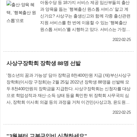
아동수당 등 18가지 서비스 제공 임산부들의 출산
과 양육을 돕는 `행복출산 원스톱 서비스' 알고 계
신가요? 사상구는 출생신고와 함께 각종 출산관련
지원 서비스를 한 번에 이용할 수 있는 '행복출산
원스톱 서비스'를 시행하고 있다. 서비스는 가정양
육수당, 아동수당, 출산축하금과 같은 출산·양육
2022-02-25
관련 18가지 지원 서비스를 동 행복지원센터에 방
문해 통합 신청서만 제출하면 손쉽게 이용할 수 있
다. 서비스 신청은 출산자는 물론 배우자, 직계가
사상구장학회 장학생 88명 선발
족이어도 할 수 있다. 신분증과 가족관계증명서 등
증빙서류와 함께 신청서를 제출하면 된다. 이 밖에
'청소년의 꿈과 가능성' 담아 장학금 8천400만원 지급 (재)부산사상구
정부24 홈페이지(www. gov.kr)에서도 신청할 수
장학회(이사장 구정회)는 2월 25일 2022년 장학생 88명을 선발해 모
있지만 수수료가 발생한다. 복지정책과 관계자는
두 8천400만원의 장학금을 지급한다. 사상구장학회는 신청자를 대상
"행복출산 원스톱 서비스 시행으로 구민들이 출산
으로 학업성적과 재산·소득 상태 등을 확인한 뒤 장학회 사무국의 심
·양육 관련 서비스를 편리하게 이용할 수 있을
사, 장학회 이사회 의결 등의 과정을 거쳐 이건민(사상고3), 윤도원
것"이라며 "앞으로도 구민들의 편의 증진과 저출
(주례여고3) 등 장학생 88명을 최종 확정했다. 장학금은 사상인재육
산 문제 해결을 위해 적극 노력할 것"이라고 말했
2022-02-25
성 모범·미래인재·우수 장학금, 성적향상 장학금, 일반 장학금 분야에
다. 복지정책과(☎310-4365)
서 선발된 학생에게 1인당 50만∼300만원을 지급한다. 특히 올해는
'사상인재육성 미래인재 장학금'을 신설했다. 심의를 거쳐 선발된 우
"3월부터 교복구입비 신청하세요"
수 고3학년 3명에게는 4년 동안 일정 학점 이상 유지시 장학금을 계