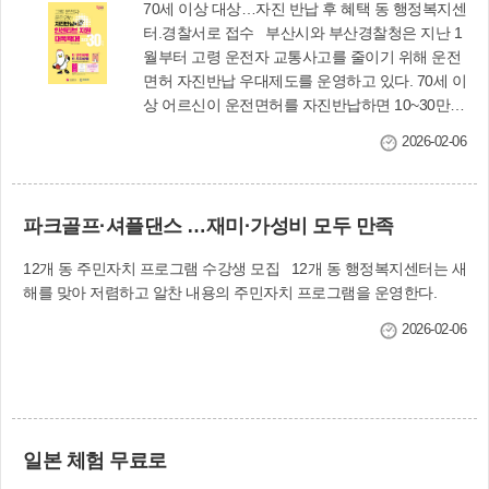
70세 이상 대상…자진 반납 후 혜택 동 행정복지센
터.경찰서로 접수 부산시와 부산경찰청은 지난 1
월부터 고령 운전자 교통사고를 줄이기 위해 운전
면허 자진반납 우대제도를 운영하고 있다. 70세 이
상 어르신이 운전면허를 자진반납하면 10~30만
원을 동백전으로 지급한다. 실제 운전자를 증명하
2026-02-06
는‘자동차 보험 가입 증명서’나‘자동차등록증’을 함
께 제출하면 30만 원을, 증빙없이 면허증만 반납할
경우 10만 원을 지급한다. 면허 반납과 관련한 절
파크골프·셔플댄스 …재미·가성비 모두 만족
차는 주소지 관할 동 행정복지센터와 경찰서에서
진행하면 된다. 교통행정과(☎310-4554) ▪운전면
12개 동 주민자치 프로그램 수강생 모집 12개 동 행정복지센터는 새
허 반납제도 구분 기존 변경 지원금액 10만 원 최
해를 맞아 저렴하고 알찬 내용의 주민자치 프로그램을 운영한다.
대 30만 원으로 상향 (실운전자 30만 원, 일반운전
자 10만 원) 지원대상 65세 이상 반납자 70세 이상
2026-02-06
반납자 지급방신 선불교통카드 동백전
일본 체험 무료로