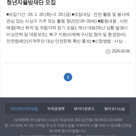
청년자율방재단 모집
■모집기간 :’26. 1. 20.(화)~2. 20.(금) ■모집대상 : 안전 활동 및 봉사에
관심 있는 사상구 거주 또는 활동 청년(만19~30세) ■활동내용 : 사전
예찰(재난 취약 및 위험지역 정기 순찰), 재난 대응(재난 상황 발생시
비상연락 및 대응보조), 복구 지원(피해복구사업 참여 및 환경정비),
안전캠페인(지역주민 대상 안전문화 확산 홍보) ■신청방법 : 사상구
청 방문 또는 이메일(stonecold2112@korea.kr) ■문의 : 안전총괄과
2026-02-06
(☎310-4632)
1
개인정보처리방침
저작권정책
뷰어다운로드
찾아오시는길
(우)46985 부산광역시 사상구 학감대로 242 (감전동) Tel 051) 310-4000
본 사이트에 게시된 이메일 주소의 자동수집을 거부하며, 이를 위반 시 정보통신망법
에 의해 형사처벌됩니다.