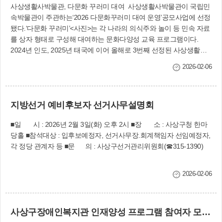
사상생활사박물관, 다문화 꾸러미 대여 사상생활사박물관이 국립민
속박물관이 주관하는‘2026 다문화꾸러미 대여 운영’공모사업에 선정
됐다.‘다문화 꾸러미’<사진>는 각 나라의 의식주와 놀이 등 민속 자료
를 상자 형태로 구성해 대여하는 문화다양성 교육 프로그램이다.
2024년 인도, 2025년 태국에 이어 올해로 3번째 선정된 사상생활사
박물관은 이번에는 일본의 역사와 문화를 주제로 한 꾸러미를 운영한
2026-02-06
다. 큰 꾸러미는 박물관 전시.교육에 활용하고, 작은 꾸러미는 어린이
집.학교.지역아동센터 등 다양한 기관에 대여할 예정이다. 운영 기간
은 오는 4월부터 11월까지다. 신청 접수 중. 사상생활사박물관
지방선거 예비후보자 선거사무설명회
(☎310-5137)
■일 시 : 2026년 2월 3일(화) 오후 2시 ■장 소 : 사상구청 한마
당홀 ■참석대상 : 입후보예정자, 선거사무장.회계책임자 선임예정자,
각 정당 관계자 등 ■문 의 : 사상구선거관리위원회(☎315-1390)
2026-02-06
사상구장애인복지관 인재양성 프로그램 참여자 모집