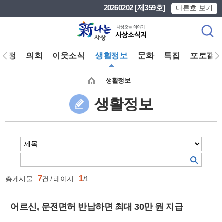
본문 바로가기
메인메뉴 바로가기
20260202 [제359호]
다른호 보기
구정
의회
이웃소식
생활정보
문화
특집
포토갤
생활정보
생활정보
7
1
총게시물 :
건 / 페이지 :
/1
어르신, 운전면허 반납하면 최대 30만 원 지급