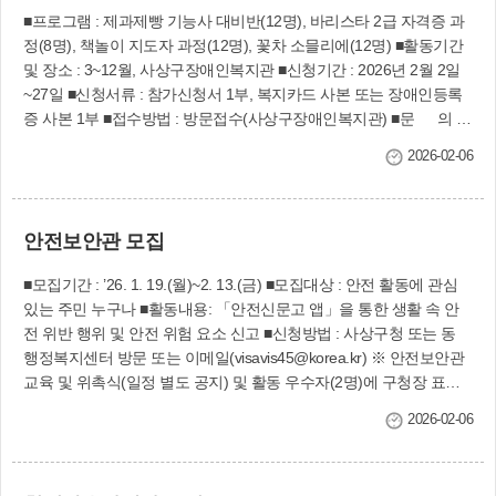
■프로그램 : 제과제빵 기능사 대비반(12명), 바리스타 2급 자격증 과
정(8명), 책놀이 지도자 과정(12명), 꽃차 소믈리에(12명) ■활동기간
및 장소 : 3~12월, 사상구장애인복지관 ■신청기간 : 2026년 2월 2일
~27일 ■신청서류 : 참가신청서 1부, 복지카드 사본 또는 장애인등록
증 사본 1부 ■접수방법 : 방문접수(사상구장애인복지관) ■문 의 :
사상구장애인복지관(☎302-5533)
2026-02-06
안전보안관 모집
■모집기간 : ’26. 1. 19.(월)~2. 13.(금) ■모집대상 : 안전 활동에 관심
있는 주민 누구나 ■활동내용: 「안전신문고 앱」을 통한 생활 속 안
전 위반 행위 및 안전 위험 요소 신고 ■신청방법 : 사상구청 또는 동
행정복지센터 방문 또는 이메일(visavis45@korea.kr) ※ 안전보안관
교육 및 위촉식(일정 별도 공지) 및 활동 우수자(2명)에 구청장 표창
수여 예정 ■문의 : 안전총괄과(☎310-4637)
2026-02-06