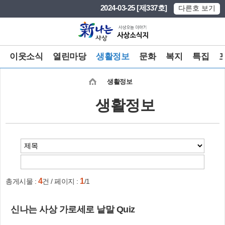
본문 바로가기
메인메뉴 바로가기
2024-03-25 [제337호]
다른호 보기
이웃소식
열린마당
생활정보
문화
복지
특집
생활정보
생활정보
4
1
총게시물 :
건 / 페이지 :
/1
신나는 사상 가로세로 낱말 Quiz