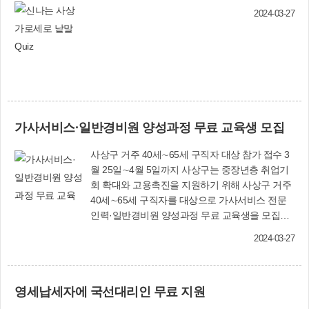
2024-03-27
가사서비스·일반경비원 양성과정 무료 교육생 모집
사상구 거주 40세∼65세 구직자 대상 참가 접수 3
월 25일∼4월 5일까지 사상구는 중장년층 취업기
회 확대와 고용촉진을 지원하기 위해 사상구 거주
40세∼65세 구직자를 대상으로 가사서비스 전문
인력·일반경비원 양성과정 무료 교육생을 모집한
다. 가사서비스 전문인력 양성 교육 = 4월 16일∼5
2024-03-27
월 14일 오전 10시∼오후 1시 총 5일간(15시간) 사
상여성인력개발센터에서 진행한다. 교육내용은
△가정관리사의 이해 △세탁관리, 의류침구 정리
영세납세자에 국선대리인 무료 지원
△청소관리, 주방 정리 수납 △식사관리, 냉장고
정리 수납 △가정관리 서비스의 이해 등이다. 모집