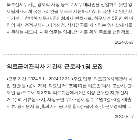
북부산세무서는 경제적 사정 등으로 세무대리인을 선임하지 못한 영
인원은 선착순 30명이다. 일반경비원 양성 교육 =
세납세자에게 국선대리인을 무료로 지원하고 있다. 국선대리인은 지
4월 16일∼4월 18일까지 총 3일간(24시간) 신라대
식기부에 참여한 세무사·공인회계사·변호사로, 청구세액 5천만 원 이
학교 평생교육원에서 진행한다. 교육내용은 경비
하의 과세전적부심사, 이의신청, 심사청구를 제기하는 영세납세자를
업법 등 관계법령 등과 관련한 이론교육과 호송경
지원하는 제도다. 지원 업무는 영세납세자를 위해 무료로 법령검토·
비·시설경비 등 실무교육으로 이뤄지며, 모집인원
자문, 증거서류 보완 등 불복 청구 대리업무를 수행한다. 지원 대상은
은 선착순 27명이다. 수강신청은 두 과정 모두 3월
2024-03-27
세무 대리인이 선임되어 있지 않은 개인사업자, 영세중소법인(혁신
25일∼4월 5일까지 사상구청 6층 일자리+센터로
기업 포함), 사회적 경제기업, 장애인 사업이다. 단, 법인납세자, 상속·
방문접수 하면 된다. 사상구는 교육과정을 이수한
증여세, 종합소득세와 관련한 사항 등은 지원하지 않으나, 4월 1일부
참여자에게 취업연계를 지원한다. 일자리+센터
의료급여관리사 기간제 근로자 1명 모집
터는 수입금액(매출액) 3억 원 이하, 자산가액(자산총계) 5억 원 이하
(☎310-5190∼5)
인 법인납세자도 지원한다. 북부산세무서 납세자보호담당관실
▪근무 기간: 2024.5.1.∼2024.12.31. ▪주요 업무: 의료급여사례관리 사
(☎310-6212)
업 전반 등 ▪응시 자격: 의료법 제2조에 따른 의료인(의사, 조산사, 간
호인 등)으로서, 제3조의 의료기관에서 2년 이상 근무한 자(부산시
거주) ※ 서류심사 시, 사상구민 우대 ▪원서 접수: 4월 1일∼3일 ▪제출
서류: 응시원서 등(홈페이지 공고문 참조) ▪급여 조건: 근무경력에 따
라 4단계 차등 지급(보건복지부 기준), 그 외 수당 등 ▪근무 시간: 주 5
2024-03-27
일, 1일 8시간 ▪접수 방법: 사상구청 2층 생활보장과 방문 접수 문의:
생활보장과(☎310-4432)