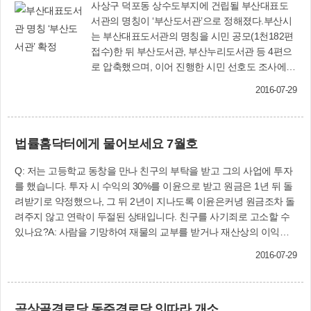
사상구 덕포동 상수도부지에 건립될 부산대표도
서관의 명칭이 ‘부산도서관’으로 정해졌다.부산시
는 부산대표도서관의 명칭을 시민 공모(1천182편
접수)한 뒤 부산도서관, 부산누리도서관 등 4편으
로 압축했으며, 이어 진행한 시민 선호도 조사에서
가장 많은 48%의 지지를 얻은 ‘부산도서관’으로 최
2016-07-29
종 확정했다고 19일 밝혔다.부산도서관은 지하 2
층, 지상 4층, 연면적 1만7천200㎡ 규모로 현재 설
계 중이며, 2018년 준공 예정이다.부산도서관에는
법률홈닥터에게 물어보세요 7월호
일반자료실, 어린이자료실 등 기본 공간 외에 도서
150만 권을 수용하는 공동보존서고를 갖춰 부산
Q: 저는 고등학교 동창을 만나 친구의 부탁을 받고 그의 사업에 투자
지역 공공도서관의 이관자료를 한 곳에 보관한다.
를 했습니다. 투자 시 수익의 30%를 이윤으로 받고 원금은 1년 뒤 돌
또 부산 관련 자료를 체계적으로 수집해 제공하는
려받기로 약정했으나, 그 뒤 2년이 지나도록 이윤은커녕 원금조차 돌
‘부산학자료실’도 갖춘다.이밖에 다목적홀, 전시실,
려주지 않고 연락이 두절된 상태입니다. 친구를 사기죄로 고소할 수
회의실, 상담실 등 복합문화공간은 물론, 정보광
있나요?A: 사람을 기망하여 재물의 교부를 받거나 재산상의 이익을
장, 무한상상실, 북카페, ‘스마트 그룹스터디룸’ 등
취득함으로써 성립하는 범죄인 형법상 사기죄는 다른 사람을 의도적
기존 도서관에서는 볼 수 없었던 차별화된 시설과
2016-07-29
으로 속여 이에 속은 상대방으로부터 재물이나 재산상 이득을 취해야
서비스를 선보일 예정이다. 문화교육홍보과
성립합니다.실제 사기사건에서 대부분의 피고소인은 애초에 갚을 의
(☎310-4064)부산시 교육협력담당관(☎888-
사가 있었으나 사정이 생겨 갚지 못한다고 변명하기 때문에 행위당시
2026)
곡상골경로당.동주경로당 잇따라 개소
이익을 취하려는 의도(기망행위)가 있었는지 여부를 밝히는 것이 중