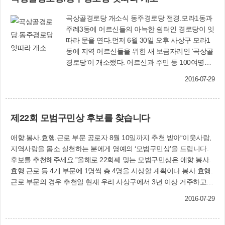
요합니다. 판례에서 피고소인의 자백이 없는 이상 범행 전후의 피고
곡상골경로당 개소식 동주경로당 전경.모라1동과
소인의 환경, 범행의 내용 등의 객관적인 사정을 종합해 구체적으로
주례3동에 어르신들의 아늑한 쉼터인 경로당이 잇
판단해야 하고, 기망행위가 있었는지 여부는 거래상황, 상대방의 지
따라 문을 연다.먼저 6월 30일 오후 사상구 모라1
식, 경험, 직업 등 행위 당시의 사정을 고려해 결정합니다.투자 당시
동에 지역 어르신들을 위한 새 보금자리인 ‘곡상골
친구가 전혀 사업을 벌일 계획이 없었거나, 약속한 기간 내에 돈을 갚
경로당’이 개소했다. 어르신과 주민 등 100여명이
지 못할 것이 충분히 예상됐음에도 돈을 빌리는 행위를 했다면 사기
참석해 경로당 개소를 축하했다.‘곡상골경로당’은
죄가 성립될 가능성이 있습니다. 다만 단순히 남의 돈을 갚지 않는다
2016-07-29
사상구 백양대로979번길 라길 28(모라1동)에 위
는 사실 자체는 죄가 되지 않으므로 민사소송절차를 통해 돈을 받는
치하고 있으며, 사업비 6억7천100만원을 들여 대
방법을 시도하시는 것이 좋을 것입니다.법무부 법률홈닥터 김경애 변
지 186.1㎡에 지상 2층, 연면적 199.4㎡ 규모로 건
호사무료법률상담 안내■ ‘법률홈닥터’란 법무부 소속 변호사가 지역
제22회 모범구민상 후보를 찾습니다
립됐다.주례3동의 ‘동주경로당’도 개소를 앞두고
거점기관에 상주하면서 취약계층을 비롯한 서민에게 1차 무료법률
있다.사상구 가야대로318번길 72-8(주례3동)에 위
서비스를 제공하는 ‘찾아가는 서민 법률주치의’ 제도입니다.■ 일시.장
애향.봉사.효행.근로 부문 공로자 8월 10일까지 추천 받아“이웃사랑,
치한 ‘동주경로당’은 사업비 4억원을 들여 대지
소: 월~금, 10:00~17:00 사상구청 5층 복지정책과 내■ 방 법: 사
지역사랑을 몸소 실천하는 분에게 영예의 ‘모범구민상’을 드립니다.
123㎡에 지상 2층, 연면적 140.38㎡ 규모로 건립
전전화예약 후 구청 방문 또는 전화상담■ 상 담 자: 법무부 법률홈
후보를 추천해주세요.”올해로 22회째 맞는 모범구민상은 애향.봉사.
됐다. 오는 8월 18일 오후 2시에 어르신과 주민 등
닥터 김경애 변호사■ 예약 및 문의: ☎310-4317
효행.근로 등 4개 부문에 1명씩 총 4명을 시상할 계획이다.봉사.효행.
100여명이 참석한 가운데 개소식을 가질 예정이
근로 부문의 경우 추천일 현재 우리 사상구에서 3년 이상 거주하고
다.복지서비스과 관계자는 “새로 문을 여는 경로당
있는 구민을 추천대상으로 한다. 애향부문은 본인 또는 부모가 구 관
2곳이 지역 어르신들의 여가활동을 위한 공간으로
2016-07-29
내에서 출생하여 3년 이상 거주하고 있거나 거주하였던 자, 출생한
널리 활용되길 기대한다”면서 많은 이용을 당부했
사실은 없으나 구 관내에서 20년 이상 거주하고 있는 자를 추천할 수
다.한편 지난해 8월과 12월 감전중앙경로당과 학