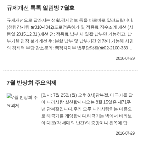
있다.후보자 추천서와 후보자 신상명세서, 개인정보이용 동의서, 공
장동 붉은디경로당이 문을 연데 이어 올해도 2곳
규제개선 톡톡 알림방 7월호
적내용을 입증할 수 있는 증빙서류 등을 갖춰 8월 10일까지 자치행정
의 경로당 개소로 사상구 관내 경로당은 모두 132
과나 동주민센터에 우편 또는 방문 접수하면 된다.사상구는 접수된
곳으로 늘어난다.복지서비스과(☎310-4324)
규제개선으로 달라지는 생활.경제정보 등을 바로바로 알려드립니다.
후보에 대한 사실조사 및 공적심사위원회 심의 등을 거쳐 수상자를
(청렴감사팀 ☎310-4042)도로점용허가 및 점용료 징수조례 개선 (시
최종 선정해 오는 10월 초 열리는 사상강변축제 개막식 때 시상할 예
행일 2015.12.31.)개선 전: 점용료 납부 시 일괄 납부만 가능하고, 납
정이다.자치행정과(☎310-4116)
부기한 연장 불가개선 후: 분할 납부 및 납부기간 연장이 가능해 시민
의 경제적 부담 감소문의: 행정자치부 법무담당관(☎02-2100-3335)
중.대형 승합차 정기검사 기준 완화 (시행일 2016. 4. 8.)개선 전: 중.
2016-07-29
대형 승합차의 경우 차령 5년까지는 매 1년마다 자동차 검사를 받고
있으나, 5년을 초과하면 6개월마다 검사개선 후: 중.대형 승합차의 경
우 차령 8년까지는 매 1년마다 자동차 검사를 받고 있으나, 8년을 초
7월 반상회 주요의제
과하면 6개월마다 검사 문의: 국토교통부 자동차운영과
(☎044-201-3849)
[일시: 7월 25일(월) 오후 8시]광복절, 태극기를 달
아 나라사랑 실천합시다오는 8월 15일은 제71주
년 광복절입니다.우리 모두 나라사랑하는 마음으
로 태극기를 게양합시다.태극기는 밖에서 바라보
아 대문(각 세대의 난간)의 중앙이나 왼쪽에 답니
다.‘희망의 침대 놓아드리기’ 사업 참여 바랍니다□
2016-07-29
지원대상: 모라3동 거주 척추장애, 거동불편 주민□