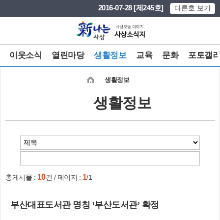
본문 바로가기
메인메뉴 바로가기
2016-07-28 [제245호]
다른호 보기
이웃소식
열린마당
생활정보
교육
문화
포토갤
생활정보
생활정보
10
1
총게시물 :
건 / 페이지 :
/1
부산대표도서관 명칭 ‘부산도서관’ 확정