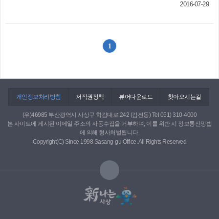
제품을 만들어 판매하고 있다. 주로 김이나 약재의
2016-07-29
장) 등이 조성됐다.특히 운수천 계곡 옆에 새로 설
수협, 우체국, 새마을금고, ARS(☎1544-1414), 편의점 등□ 문 의:
습기 방지를 위해 쓰이는 ‘실리카겔’은 고가의 카메
치한 데크로드(210m)를 따라 걸어가다 숲 속으로
세무과(☎310-4201~4, 310-4161~4)
라나 캠코더, 악기를 보관하는데 넣어두면 된다.
들어서면 ‘편백림 태교.명상숲’에서 새소리와 물소
1~2달 정도 사용한 뒤 햇빛 좋은 날 햇살에 바짝
리를 들으면서 시원한 삼림욕을 즐길 수 있다. ‘숲
말려주면 재사용도 가능하다. 2㎏짜리를 9천900
1
속테마놀이터’에는 숲속놀이집과 징검다리, 트리
원에 판매하고 있다.이밖에 조이라이프는 ‘FRP 수
하우스 등 12종의 놀이기구와 벤치가 들어서 있어
지’를 비롯해 접착제, 윤활방청제, 고열페인트 등
어린이들도 다양한 놀이를 즐길 수 있다.새로운 명
수백 종의 산업용품을 취급함으로써 산업용품의
소 탄생, 이색적인 볼거리 제공사상근린공원에 새
대중화에도 힘쓰고 있다.제품 판매는 회사 자체 온
로 조성된 ‘사상정원’.사상정원도 새롭게 단장했다.
개인정보처리방침
저작권정책
뷰어다운로드
찾아오시는길
라인 쇼핑몰(www.joylife.co.kr)과 지마켓, 옥션, 인
사상구는 9억원을 들여 사상근린공원 내에 또 하
터파크, 11번가, 네이버 지식쇼핑, 위메프, 쿠팡 등
나의 명물인 ‘사상정원’(감전동 44번지 일원)을 조
(우)46985 부산광역시 사상구 학감대로 242 (감전동) Tel 051) 310-4000
‘인터넷 오픈마켓’을 통해 이뤄진다.2009년 7월 창
성해 7월부터 주민들에게 개방하고 있다.새로 조
본 사이트에 게시된 이메일 주소의 자동수집을 거부하며, 이를 위반 시 정보통신망법
업한 이래 회사는 성장을 거듭해왔다. 지난해 11월
에 의해 형사처벌됩니다.
성한 ‘사상정원’은 5천136㎡ 부지 위에 한국정원과
Copyright(C) Since 1998 Sasang-gu Office. All Rights Reserved
경영혁신형 중소기업(MAIN-BIZ) 인증을 획득했으
하늘정원 등 6가지 테마정원과 약초원 등이 들어
며, 올해 2월 ISO 9001, ISO 14001 인증을 받았고,
섰다. 대왕참나무 등 42종 5만5천962본의 나무도
3월에는 동서대학교, 단국대학교와 산학협력단 협
심었다.한국의 전통양식과 프랑스, 네덜란드 등 세
약을 맺었다.4월에는 삼락IC 인근 낙동대로 변에
계 각국의 대표적인 정원양식을 테마별 미니어처
위치한 3층 규모의 새 사옥(사상구 낙동대로 1400
로 꾸미고, 곳곳에 그 나라를 대표하는 탑.풍차 등
삼락동)으로 입주해 새 보금자리를 마련했다.문수
의 조형물을 비치해 아기자기하고 이색적인 볼거
미 대표는 “20대 초반의 젊은 나이에 창업해 7년째
리를 제공한다.사상정원을 포함하는 사상근린공
회사를 이끌어오는 동안 어려움도 많았다”면서