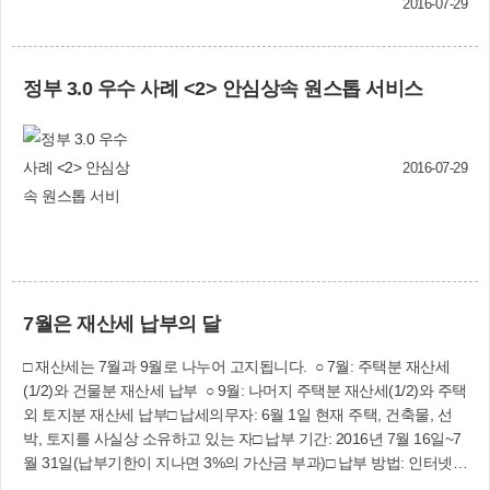
2016-07-29
듭니다.”여름 장마철의 필수품인 ‘제습제’(습기 제
성인풀(1천500㎡), 유아풀(200㎡), 물놀이풀(863
거제)를 리필용으로 제조, 판매하는 ㈜조이라이프
㎡)과 이번에 새롭게 선보이는 유수풀(1천300㎡)
의 문수미 대표는 이렇게 말했다.흔히 ‘물먹는
까지 합세하면 명실공히 워터파크로서의 면모를
정부 3.0 우수 사례 <2> 안심상속 원스톱 서비스
○○’로 유명한 제습제 제품을 대형 마트나 슈퍼마켓
갖추게 되며, 어린이와 가족들은 물론 젊은이들도
등에서 사다 쓰면 9개에 9천~9천900원(1개당 1천
많이 찾는 알뜰 ‘피서 명소’가 될 것으로 기대된다.
~1천100원) 정도 든다. 이에 비해 ㈜조이라이프의
수영장 이용시간은 오전 10시부터 오후 6시까지
‘리필용 제습제’는 5㎏짜리 세트(7천700원)의 경우
다. 입장료는 만 6세 미만 아이는 무료이며, 6~12
2016-07-29
25개의 제습제를 만들 수 있어, 1개당 비용은 유명
세 어린이는 2천원, 13~18세 청소년은 3천원, 19
회사 제품의 1/3 가격인 308원밖에 들지 않는다고
세 이상 성인은 4천원이다.삼락야외수영장 주변에
문수미 대표는 설명했다.이 회사는 주부 등 누구나
있는 삼락수상레포츠타운, 오토캠핑장 등 다양한
손쉽게 만들 수 있도록 ‘리필용 제습제’인 염화칼슘
위락시설도 함께 이용하면 피서의 묘미를 더해준
1㎏짜리 5봉지와 고무장갑, 부직포를 넣어 세트로
다.숲속으로 들어가면 더위가 싹~운수천 계곡에서
판매하는데, 제습제 만들기는 의외로 간단하다.기
물놀이를 즐기는 아이들과 백양산 체험형 웰빙숲
7월은 재산세 납부의 달
존에 쓰던 제습제 제품의 통을 비우고 깨끗이 씻어
‘데크로드’.백양산 운수천 계곡으로 가면 ‘체험형
말린다. 그런 다음 리필용 제습제인 염화칼슘
웰빙숲’이 무더운 여름을 식혀준다.모라동 운수천
□ 재산세는 7월과 9월로 나누어 고지됩니다. ○ 7월: 주택분 재산세
200g 정도를 빈 통에 넣고, 부직포를 뚜껑에 맞게
일원 2만5천㎡에 조성중인 ‘백양산 체험형 웰빙숲
(1/2)와 건물분 재산세 납부 ○ 9월: 나머지 주택분 재산세(1/2)와 주택
잘라 덮은 뒤 풀로 붙인 후 뚜껑을 끼워주면 된다.
조성사업’ 1단계 사업이 완료됨에 따라 7월부터 주
외 토지분 재산세 납부□ 납세의무자: 6월 1일 현재 주택, 건축물, 선
완성된 제습제를 옷장과 이불장, 신발장 등 집안
민들에게 개방하고 있다.운수천 입구에서 중류까
박, 토지를 사실상 소유하고 있는 자□ 납부 기간: 2016년 7월 16일~7
곳곳에 놓아두면 된다.또 다른 제습제인 ‘실리카
지 계곡(500m)을 따라 전망대와 다목적 데크 쉼
월 31일(납부기한이 지나면 3%의 가산금 부과)□ 납부 방법: 인터넷
겔’도 1g짜리부터 500g짜리까지 용도별로 다양한
터, 숲속테마놀이터, 편백림 태교.명상숲(산림욕
(사이버지방세청 etax.busan.go.kr 위택스 wetax.go.kr), 은행, 농협,