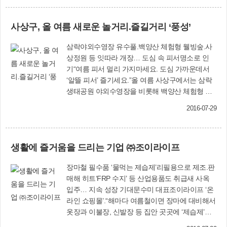
기증품목: 1인용 침대□ 기증기간: 2016년 6월~계
속□ 문의: 모라3동주민센터(☎310-3053) 시티투
사상구, 올 여름 새로운 놀거리.즐길거리 ‘풍성’
어 ‘낙동강에코버스’ 운행 안내□ 주요 운행 구간
사상역~구포역~덕천역~화명동~화명생태공원~삼
삼락야외수영장 유수풀.백양산 체험형 웰빙숲.사
락생태공원~을숙도생태공원(낙동강하구에코센
상정원 등 잇따라 개장… 도심 속 피서명소로 인
터)~다대포(몰운대)~아미산전망대~사상역□ 운행
기“여름 피서 멀리 가지마세요. 도심 가까운데서
정보: 25인승 버스 3대, 40분 간격, 요금 7천원(학
‘알뜰 피서’ 즐기세요.”올 여름 사상구에서는 삼락
생 5천원, 소인 3천원)□ 운영사업자: ㈜태영버스 □
생태공원 야외수영장을 비롯해 백양산 체험형 웰
운행 개시: 2016년 7월 15일
빙숲, 사상정원, 모험놀이장 등 온 가족이 함께 즐
2016-07-29
길 수 있는 공간이 풍성해졌다.유수풀장 새로 조성
8월 1일 개장삼락야외수영장 워터파크식 놀이시
설에서 물놀이를 즐기는 아이와 가족들 모습. 유수
생활에 즐거움을 드리는 기업 ㈜조이라이프
풀은 8월 1일부터 이용 가능하다.먼저 유수풀장이
새롭게 선보인다. 유수풀은 23억5천만원을 들여
장마철 필수품 ‘물먹는 제습제’리필용으로 제조.판
삼락생태공원 야외수영장에 1천300㎡ 규모로 새
매해 히트‘FRP 수지’ 등 산업용품도 취급새 사옥
로 설치됐다. 터널분수 2개, 다리분수 2개, 광장분
입주… 지속 성장 기대문수미 대표조이라이프 ‘온
수 1개가 설치돼 유수풀을 따라 돌면서 시원하게
라인 쇼핑몰’.“해마다 여름철이면 장마에 대비해서
떨어지는 물소리를 들으며 여름을 즐길 수 있다.
옷장과 이불장, 신발장 등 집안 곳곳에 ‘제습제’를
이 유수풀은 8월 1일부터 이용할 수 있다.이에 앞
놓아두는데요. 이것을 직접 만들면 비용이 확 줄어
서 야외수영장(삼락야외수영장)은 21일 개장했다.