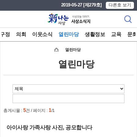
본문 바로가기
메인메뉴 바로가기
2019-05-27 [제279호]
다른호 보기
구정
의회
이웃소식
열린마당
생활정보
교육
문
열린마당
열린마당
5
1
총게시물 :
건 / 페이지 :
/1
아이사랑 가족사랑 사진, 공모합니다