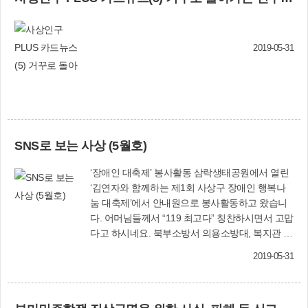
2019-05-31
SNS로 보는 사상 (5월호)
‘장애인 대축제’ 봉사활동 삼락생태공원에서 열린
‘김연자와 함께하는 제1회 사상구 장애인 행복나
눔 대축제’에서 안내원으로 봉사활동하고 왔습니
다. 어머님들께서 “119 최고다” 칭찬하시면서 고맙
다고 하시네요. 북부소방서 의용소방대, 복지관 직
원, 경찰… 모두 수고 많이 하셨습니다. 문선희
2019-05-31
(SNS 서포터즈) ‘사랑의 자장면’ 대접 주례3동 자
원봉사캠프 봉사자들과 부산여성소비자연합회 사
상지부 회원들이 5월 3일 중화요리집 ‘화룡’에서