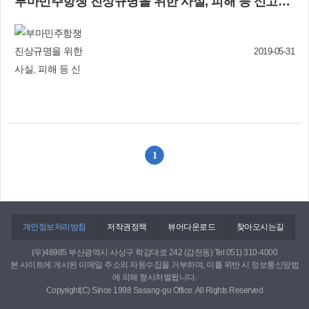
부마민주항쟁 진상규명을 위한 사실, 피해 등 신고를 받습니다
체리동산 장애인들에게 ‘사랑의 자장면’을 대접했
습니다. 저도 좋은 일에 동참하였습니다. 회원 중
에 한 분이 자장면 값을 이쁜 마음으로 베풀어 주
셨습니다. 감사합니다♡ 서광옥(SNS 서포터즈) 어
2019-05-31
버이날 어려운 이웃에 ‘빵 나눔’ 어버이날을 하루
앞둔 5월 7일 대한적십자사 부산지사 9층에서 주
례1동 등 각동 회장님들이 모여 빵을 만들었습니
다. 3시간 동안 정성껏 만든 빵을 들고 희망풍차 가
정 10세대를 찾아가 전해드렸습니다. 어버이날을
맞아 맛나게 드시고, 늘 건강하세요~ 송정란(SNS
서포터즈)
1
개인정보처리방침
저작권정책
뷰어다운로드
찾아오시는길
(우)46985 부산광역시 사상구 학감대로 242 (감전동) Tel 051) 310-4000
본 사이트에 게시된 이메일 주소의 자동수집을 거부하며, 이를 위반 시 정보통신망법
에 의해 형사처벌됩니다.
Copyright(C) Since 1998 Sasang-gu Office. All Rights Reserved