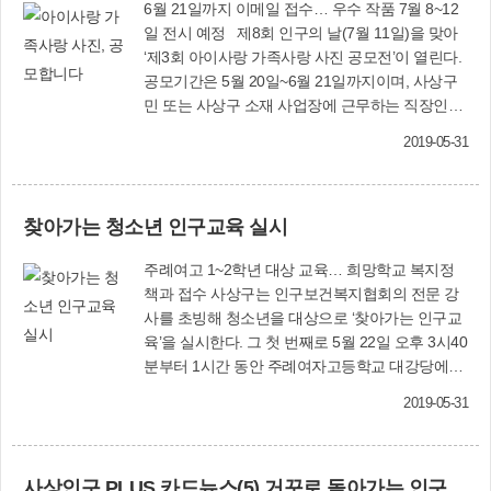
6월 21일까지 이메일 접수… 우수 작품 7월 8~12
일 전시 예정 제8회 인구의 날(7월 11일)을 맞아
‘제3회 아이사랑 가족사랑 사진 공모전’이 열린다.
공모기간은 5월 20일~6월 21일까지이며, 사상구
민 또는 사상구 소재 사업장에 근무하는 직장인은
구청 홈페이지(www.sasang.go.kr)에서 신청서를
2019-05-31
내려 받아 작성한 뒤 사진파일(주제: 아이와 함께
하는 행복한 가족사진)과 함께 이메일
(nura3@korea.kr)로 제출하면 된다. 수상 작품(최
찾아가는 청소년 인구교육 실시
고 20만원 저작권사용료 지급 예정)과 우수 작품
은 아크릴액자로 제작, 오는 7월 8일~12일까지 구
주례여고 1~2학년 대상 교육… 희망학교 복지정
청 1층 사상갤러리에서 열리는 전시회에서 선보인
책과 접수 사상구는 인구보건복지협회의 전문 강
뒤 응모자에게 증정될 예정이다. 복지정책과
사를 초빙해 청소년을 대상으로 ‘찾아가는 인구교
(☎310-5271)
육’을 실시한다. 그 첫 번째로 5월 22일 오후 3시40
분부터 1시간 동안 주례여자고등학교 대강당에서
박혜선 강사가 1~2학년 410명을 대상으로 인구교
2019-05-31
육을 했다. 사상구는 앞으로도 인구교육을 희망하
는 학교로 전문 강사를 파견해 교육을 실시할 계획
이다. 희망하는 관내 중·고등학교는 복지정책과
사상인구 PLUS 카드뉴스(5) 거꾸로 돌아가는 인구시계
(☎310-5271)로 신청하면 된다.