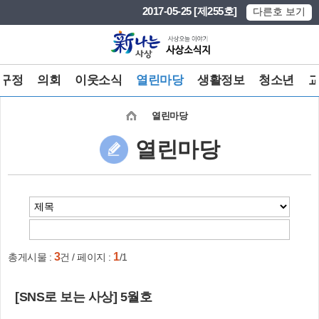
본문 바로가기
메인메뉴 바로가기
2017-05-25 [제255호]
다른호 보기
구정
의회
이웃소식
열린마당
생활정보
청소년
열린마당
열린마당
3
1
총게시물 :
건 / 페이지 :
/1
[SNS로 보는 사상] 5월호