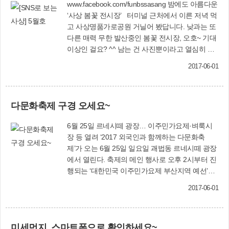
www.facebook.com/funbssasang 밤에도 아름다운
‘사상 봄꽃 전시장’ 터미널 근처에서 이른 저녁 먹
고 사상명품가로공원 거닐어 봤답니다. 낮과는 또
다른 매력 무한 발산중인 봄꽃 전시장, 오호~ 기대
이상인 걸요? ^^ 남는 건 사진뿐이라고 열심히 셔
터 눌러가며 구경하고 왔어요. 가족, 연인, 친구들
2017-06-01
손잡고 저녁산책 특별히 강추!!! 진미경(SNS 서포
터즈) 신나는 학진초등학교 운동회 새벽부터 운
동장 그늘에 자리 잡고, 김밥에 통닭 싸와서 할머
다문화축제 구경 오세요~
니 할아버지 이모 삼촌에 동네아저씨들까지 나와
서 놀던 마을축제 같던 운동회는 아쉽지만, 이제
6월 25일 르네시떼 광장… 이주민가요제·벼룩시
없다. 그래도 신나긴 하다~ㅎㅎ 김진순(SNS 서포
장 등 열려 ‘2017 외국인과 함께하는 다문화축
터즈) 카네이션을 달아드렸어요 오늘은 부모님
제’가 오는 6월 25일 일요일 괘법동 르네시떼 광장
의 은혜에 감사하는 어버이날입니다~^_^! 덕포시
에서 열린다. 축제의 메인 행사로 오후 2시부터 진
장에 위치한 ‘뜰아래플라워’에서 카네이션을 후원
행되는 ‘대한민국 이주민가요제 부산지역 예선’에
해 주셨는데요! 복지관 직원들이 이용자 한 분 한
는 결혼이주여성을 비롯해 다문화가족, 외국인 근
분 가슴에 예쁜 카네이션을 달아드리며 감사의 마
2017-06-01
로자, 유학생 등이 출전해 평소 갈고 닦은 한국 가
음을 전해 드렸습니다~ 사상구장애인복지관(SNS
요 실력을 맘껏 뽐낸다. 1~3위 입상자는 오는 9월
담당자)
30일 경남 창원에서 열리는 ‘대한민국 이주민가요
미세먼지, 스마트폰으로 확인하세요~
제 본선’(대상 상금 500만원, 최우수상 300만원