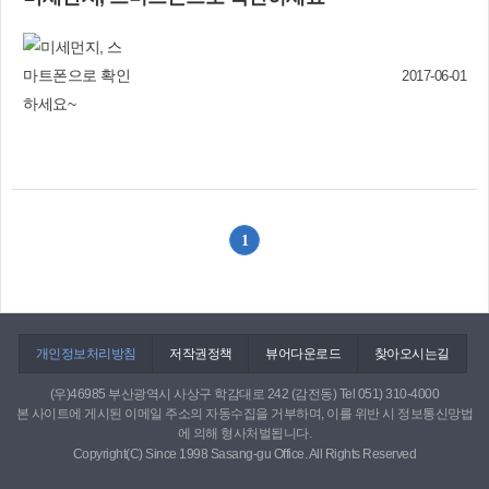
등) 무대에 부산 대표로 참가한다. 가요제 참가를
희망하는 다문화인은 (사)삼산거주외국인지원협
회에 신청서를 제출하면 된다. 또 이날 오전 10시
2017-06-01
부터 광장에서는 결혼이주여성과 유학생 등이 벼
룩시장을 열고, 세계 각국의 수공예품과 전통의상
등을 선보일 예정이다. (사)삼산거주외국인지원협
회(☎902-2248 www.samsan2121.or.kr)
1
개인정보처리방침
저작권정책
뷰어다운로드
찾아오시는길
(우)46985 부산광역시 사상구 학감대로 242 (감전동) Tel 051) 310-4000
본 사이트에 게시된 이메일 주소의 자동수집을 거부하며, 이를 위반 시 정보통신망법
에 의해 형사처벌됩니다.
Copyright(C) Since 1998 Sasang-gu Office. All Rights Reserved