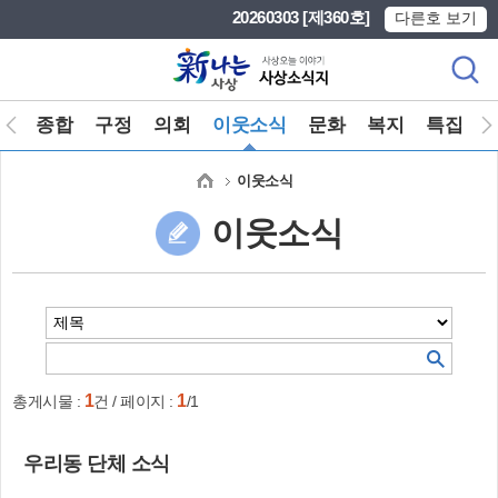
본문 바로가기
메인메뉴 바로가기
20260303 [제360호]
다른호 보기
스
종합
구정
의회
이웃소식
문화
복지
특집
이웃소식
이웃소식
1
1
총게시물 :
건 / 페이지 :
/1
우리동 단체 소식