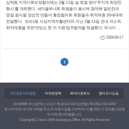
삼락동 지역사회보장협의체는 2월 11일 설 명절 맞이‘무지개 희망찬
행사’를 개최했다. 새마을부녀회 회원들이 봉사에 참여해 밑반찬과
명절 음식을 정성껏 만들어 통장협의회 회원들과 취약계층 20세대에
전달했다. 모라1동 사상지역자활센터와 지난 2월 11일 관내 저소득
취약계층을 위한‘맛있는 한 끼 지원’업무협약을 체결했다. 외식이 어
려운 취약계층 40명에게 매월 36만 원 상당의 식사를 자활센터가 운
2026-03-17
영하는‘용감한 식당’을 통해 제공한다. 모라3동 지난 2월 6일‘나눔로
드 걷기 프로젝트’를 통해 어가스시를‘희망쿠폰’신규 참여업체로 발
굴했다. 해당 업체는 2월부터 세트당 2만3천 원 상당의 초밥 도시락 6
개를 취약계층에 후원할 계획이다. 덕포1동 적십자사봉사회는 지난
1
2월 9일 취약계층 주거환경 개선을 위해 환경정비 봉사활동을 펼쳤
다. 회원 10여 명이 장기간 방치된 생활쓰레기와 불필요한 적치물을
정리하고, 실내외 청소 및 위생환경 개선 작업을 실시했다. 덕포2동
지역사회보장협의체는 지난 2월 2일 취약계층 고등학교 입학생 10명
에게 청소년들이 선호하는 브랜드 책가방(1인당 15만 원 상당)과 입
개인정보처리방침
저작권정책
뷰어다운로드
찾아오시는길
학을 축하하는 격려 카드를 전달하며 새 출발을 응원했다. 괘법동 주
민자치위원회는 지난 2월 10일 제12·13대 주민자치위원장 이·취임
(우)46985 부산광역시 사상구 학감대로 242 (감전동) Tel 051) 310-4000
본 사이트에 게시된 이메일 주소의 자동수집을 거부하며, 이를 위반 시 정보통신망법
식을 개최했다. 이날 행사는 지역주민과 내빈 등이 참석한 가운데 주
에 의해 형사처벌됩니다.
민자치의 성과를 되돌아보고 미래 비전을 공유하는 뜻깊은 자리가 됐
Copyright(C) Since 1998 Sasang-gu Office. All Rights Reserved
다. 감전동 최강봉사단은 지난 2월 11일 취약계층 30가구를 대상으