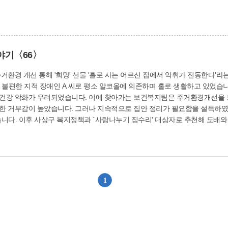
야기〈66〉
악취가 진동한다'라는 제보에 주례1동 찾아가는 보건복지팀은 즉시
 불편한 지적 장애인 A 씨로 평소 알코올에 의존하며 홀로 생활하고 있었습니
화가 우려되었습니다. 이에 찾아가는 보건복지팀은 주거환경개선을 모색하기에 이르렀습니
았습니다. 그러나 지속적으로 집안 정리가 필요함을 설득하였습니다. 먼저 이웃 주민분들의 도움으
니다. 이후 사상구 복지정책과 `사랑나누기 집수리' 대상자로 추천해 도배와 
에 필요한 옷장, 서랍장, 신발 수납장 등 수납 물품을 지원하였습니다. 정리
움으로 쾌적하고 깨끗한 주거환경에서 생활할 수 있게 된 A 씨는 "집안이 너
주례1동에서는 A 씨가 건강한 환경에서 일상생활을 지속할 수 있도록 사상종합
고 동 사례관리사업비로 세탁기 지원, 월 1회 밑반찬 전달 등 주기적인 지
1
회보장협의체 회원과 어르신의 1대1 매칭으로 안부 확인) 대상자로 선정