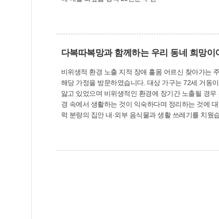
다복따복망과 함께하는 우리 동네 희망이
비위생적 환경 노출 지적 장애 홀몸 어르신 찾아가는 주거환경 개선 통해 '희망' 선물 '홀로 사는 어르신 집에서 
해당 가정을 방문하였습니다. 대상 가구는 72세 거동이
앓고 있었으며 비위생적인 환경에 장기간 노출될 경우 건강 악
경 속에서 생활하는 것이 익숙하다며 정리하는 것에 대한 거부감이 높
럭 분량의 집안 내·외부 음식물과 생활 쓰레기를 치웠습
한 방역작업도 실시하였습니다. 이 밖에도 저장 강박증 증상으로 살림살이의 정리 정돈이 쉽지 않아 정리수납을 지원하는 사상구자원봉사센터의 `아름다운 메모리즈 사업' 대상자
로 추천하였습니다. 이에 주례1동은 청소와 정리 정돈
에 대해 교육도 진행하였습니다. 이웃 주민과 기관의 도
긴 것 같아 감사하다"며 "앞으로 술도 줄이고 집안에 물건을 쌓아두지 않겠다"며 인사했습니다. 이후 
사회복지관 생활보호사 주2회 방문 서비스 지원을 연계하
역사회보장협의체 자체특화사업인 두루두루살피미(지역사
습니다. 앞으로도 주례1동 찾아가는 보건복지팀은 어려움을 겪는 복지 사각지대를 적극적으로 발굴하고 지원과 사례관리를 통해 어려운 이웃을 돕는 데 앞장서겠습니다. 주례1동
찾아가는 보건복지팀(☎310-3158)