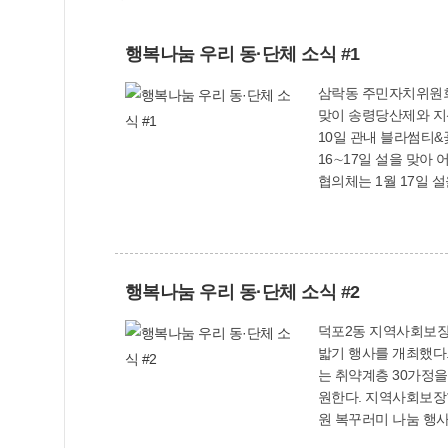
행복나눔 우리 동·단체 소식 #1
삼락동 주민자치위원회는
맞이 송령당산제와 지신밟기 행사를 열었다. 모라1동 사상지역자활센터와 
10일 관내 블라썸티&꽃팜아
16∼17일 설을 맞아 어
협의체는 1월 17일 
2023년을 바라는 마
행복나눔 우리 동·단체 소식 #2
덕포2동 지역사회보장협
밟기 행사를 개최했다. 괘법동 부산여명라이온스클럽 김종대 회장은 1월 18일 설을 맞아 온누리상품권 100만원을 기탁했다. 지역사회보장
는 취약계층 30가정을 방문해 명절 꾸러미를 전달했다. 
원한다. 지역사회보장협의체는 설을
원 복꾸러미 나눔 행사