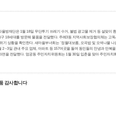
율방재단은 1월 18일 무단투기 쓰레기 수거, 불법 광고물 제거 등 설맞이
전달했다. 주례3동 지역사회보장협의체는 고독사 예방을 위해 주3회 홀로어르신 가정 30세대에
상황을 확인한다. 새마을부녀회는 `정월대보름, 오곡밥 및 오색나물 나눔 행사'를 열었다. 학
 2∼3일 관내 주요 업체, 아파트 등 157여곳을 돌며 동민들의 안녕과 만복을
맞아 주민자치회 프로그램 강사 등의 재능 기부로 주민 300여명
를 펼쳤다. 새마을협의회는 1월 24∼25일, 2월 5일 지신밟기 행사를 가졌다
·성품 감사합니다