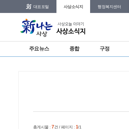
본문 바로가기
메인메뉴 바로가기
대표포털
사상소식지
행정복지센터
그램
트위터
주요뉴스
종합
구정
건강
홈
e-book
인쇄
7
1
총게시물 :
건 / 페이지 :
/1