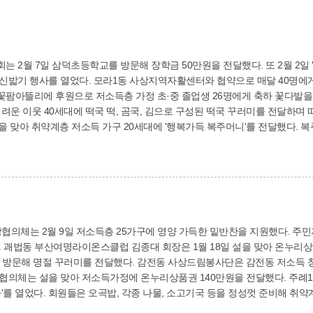
 2월 7일 삼덕초등학교를 방문해 장학금 50만원을 전달했다. 또 2월 2일 '입
협약으로 매달 40명에게 '용감한 식당' 이용 희망 쿠폰을 지원한다. 2월
뜰리에 후원으로 저소득층 가정 초·중 졸업생 26명에게 축하 꽃다발을 전달했다. 모라3동 지역사회보
려운 이웃 40세대에 떡국 떡, 곰국, 김으로 구성된 떡국 꾸러미를 전달하며 따뜻한 마음을 
설을 맞아 취약계층 저소득 가구 20세대에 '행복가득 복주머니'를 전달했다.
음을 담았다.
의체는 2월 9일 저소득층 25가구에 영양 가득한 밑반찬을 지원했다. 주민
협의체
감전동 사상드림봉사단은 감전동 저소득 청소년 1명에게 매달 10만원의 후원금을 1년간 지
 맞아 저소득가정에 온누리상품권 140만원을 전달했다. 주례1동 새마을부녀회는 2월 2일 `정월대보름 건강기
'를 열었다. 회원들은 오곡밥, 각종 나물, 소고기국 등을 정성껏 준비해 취약