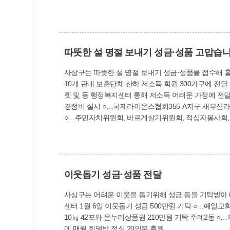
따뜻한 설 명절 보내기 성금·성품 고맙습니
사상구는 따뜻한 설 명절 보내기 성금·성품을 접수해 홀로 어르신 등 어려운 이웃들
10개 관내 보훈단체 산하 저소득 회원 300가구에 전달
켓 및 동 행정복지센터 통해 저소득 어려운 가정에 전달 ○…부산보훈병원 1월 1
경정비 실시 ○…국제라이온스협회355-A지구 새부산라이온스클럽 백미 10㎏ 20포 기탁 모라1동 ○…지역사회보장
○…주민자치위원회, 바르게살기위원회, 적십자봉사회, 사상 중흥s클래스 아파트 
일 명절음식 저소득층 25세대에 전달 ○…통장협의회 1월 18일
협의체 1월 18일 취약계층 10가구에 선물세트 전달 ○…통장협의회
1월 17일 김 세트 86박스(70만원 상당) 기탁 주례3동 ○…유관단체·주례지구대 직원 등 40여 명 안전 귀성길 홍보 캠페인 및 환경정비 실시 학장동 ○…학장 이웃사랑 콜 봉사단 1월
16일 취약계층 100세대에 라면 전달 엄궁동 ○…엄궁동 직원 및 주민 등 1월 18일 학장천 일대 산책로 환경정비 실시 ○…지역사회보장협의체·새마을부녀회 1월 19일 취약계층 어르
이웃돕기 성금·성품 전달
신 50명에 명절음식 나눔 활동 실시
사상구는 어려운 이웃을 돕기위해 성금 등을 기탁받아 따뜻한 온정을 전했다. 사상구 ○…사상구 통합방위협의회 1월 28일 이
센터 1월 6일 이웃돕기 성금 500만원 기탁 ○…예일교
10㎏ 42포와 온누리상품권 210만원 기탁 주례2동 ○…부산여성문화회관 자원봉사운영위원회 1월 19일 양곡 10㎏ 10포와 성금 25만원 기탁 주례3동 ○…우정낚시고기 저소득 가정
에 매월 회덮밥 정식 20인분 후원