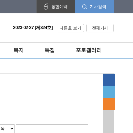
기사검색
통합예약
2023-02-27 [제324호]
다른호 보기
전체기사
복지
특집
포토갤러리