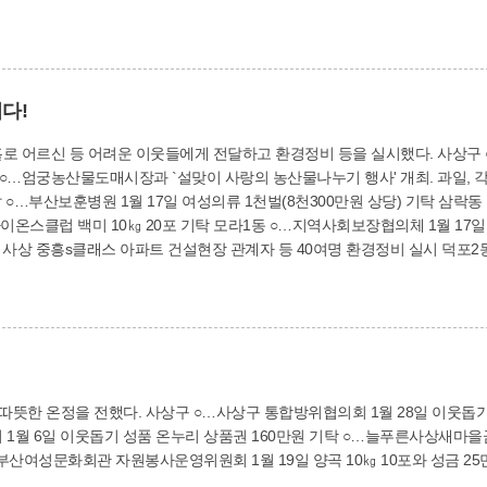
다!
에게 전달하고 환경정비 등을 실시했다. 사상구 ○…사상구 1월 17일 위문품(백미 10㎏, 300포)
 ○…엄궁농산물도매시장과 `설맞이 사랑의 농산물나누기 행사' 개최. 과일, 각
7일 여성의류 1천벌(8천300만원 상당) 기탁 삼락동 ○…바르게살기위원회 1월 16일 삼락천 주변 환
협의체 1월 17일 명절선물세트 38개(100만원 상당) 전달 덕포1동
건설현장 관계자 등 40여명 환경정비 실시 덕포2동 ○…지역사회보장협의체, 새마을부녀회 1월 18
 덕포체육공원·부원쌈지공원 주변 환경정비 실시 ○…익명의 독지가 백미 10㎏ 20포 기탁
, 내내내(내 집 내 가게 앞 내가 쓸기) 운동 참여자, 동 직원 등 50여명 환경정비 실시 
웃돕기 성금 100만원 기탁 모라1동 ○…로뎀활동지원
회 1월 6일 이웃돕기 성품 온누리 상품권 160만원 기탁 ○…늘푸른사상새마