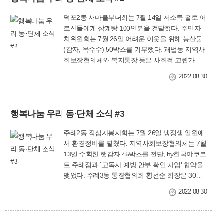
이 되길 바란다"고 소감을 전했다. 이에 사상구 관
4대를 기탁했다. 지역사회보장협의체는 7월 25일
계자는 "어려운 경기임에도 불구하고 장학금을 기
덕포2동 새마을부녀회는 7월 14일 저소득 홀로 어
폭염에 취약한 저소득계층 55가구에 여름 이불을
탁해주신 ㈜부산전문장례식장에 감사드리며 장학
르신들에게 삼계탕 100인분을 전달했다. 주민자
전달했다. 덕포1동 광명사는 7월 19일 어려운 어
금은 지역 인재들의 소중한 꿈과 희망을 이루는 데
치위원회는 7월 26일 어려운 이웃을 위해 농산물
르신 200여명을 대상으로 무료급식소를 운영했
보탬이 되도록 요긴하게 사용하겠다"고 전했다.
(감자, 옥수수) 50박스를 기부했다. 괘법동 지역사
다. 지역사회보장협의체는 7월 20일 취약계층 30
자치행정과(☎310-4107)
회보장협의체와 복지통장 등은 사회적 고립가구
가구에 밑반찬을 전달하고, 마을건강센터와 연계
를 돕기 위해 6월∼10월 밀키트를 지원한다. 지역
해 심리 상담을 펼쳤다.
2022-08-30
사회보장협의체는 7월 11일 저소득 500명에게 건
강꾸러미를 전달했다. 감전동 지역사회보장협의
체는 저소득층에 원터치 모기장 60개를 지원했다.
행복나눔 우리 동·단체 소식 #3
새마을부녀회 등은 7월 26일 독거 어르신, 취약계
층 300가구에 삼계탕 나눔 행사를 진행했다. 주례
주례2동 적십자봉사회는 7월 26일 냉정샘 일원에
1동 통장협의회는 7월 22일 주감초 1학년을 대상
서 환경정비를 펼쳤다. 지역사회보장협의체는 7월
으로 교통안전 캠페인을 실시했다. 청소년지도협
13일 수확한 햇감자 45박스를 전달, hy한국야쿠르
의회는 7월 19일 저소득 독거 어르신에게 선풍기
트 주례점과 `고독사 예방 안부 확인 사업' 협약을
22대(100만원 상당)를 제공했다.
맺었다. 주례3동 통장협의회 황선순 회장은 30만
원 상당의 불우이웃돕기 백미(10㎏) 10포를 기탁
2022-08-30
했다. 또 7월 20일 독거 어르신 대상으로 생신상을
차려 드렸다. 7월 19일에는 버스 승강장 등에서 방