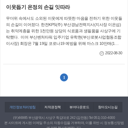
역 소독을 실시했다. 학장동 지역사회보장협의체
이웃돕기 온정의 손길 잇따라
는 7월 13일 주거 취약계층 37가구에 80만원 상당
의 모기퇴치기를 지원했다. 또 7월 22일 `책상 위
무더위 속에서도 소외된 이웃에게 따뜻한 마음을 전하기 위한 이웃들
작은 학교 Dream' 사업을 통해 저소득 자녀 5가구
의 손길이 이어졌다. 한전KPS(주) 부산경남전력지사(지사장 이은섭)
에 태블릿PC를 전달했다. 엄궁동 적십자봉사회는
는 취약계층을 위한 1천만원 상당의 식료품과 생필품을 사상구에 기
7월 26일 취약계층 50세대에 정성껏 양념한 소고
탁했다. 이어 부산벤처타워 입주기업 유학현(부산로봇사업협동조합
기를 전달하며 안부를 확인했다. 지역사회보장협
이사장) 회장은 7월 19일 코로나19 예방을 위해 마스크 10만매(1천
의체는 7월 19일 취약계층 홀로 어르신 25세대에
만원 상당)을 기탁했다. 이날 기탁받은 마스크는 부산사회복지공동
미숫가루, 여름 용품 등을 제공했다.
2022-08-30
모금회를 통해 취약계층에 전달됐다. ♥…(사)함께하는 사랑밭 부산지
부는 7월 26일 주례3동에 250만원 상당의 식료품 세트를 불우이웃돕
기에 사용해달라며 기탁했다. ♥…견강암(주지 향공)과 봉사단체 정각
원은 7월 20일 어려웃 이웃돕기를 위해 사상구에 라면 400박스와 장
1
학금 100만원, 쌀 12포를 기탁했다. ♥…미트리(주)(대표 이옥진)는 7
월 19일 취약계층을 위해 선풍기 80대를 기탁했다. ♥…삼락동 ㈜대
흥장유양조장(대표 김길재)은 8월 18일 추석 명절 온정을 나누고자
저소득 가정에 간장 300세트(290만원 상당)를 기탁했다. ♥…모라1동
라온봉사단은 7월 13일 혹서기 생활이 어려운 홀로 가구를 위한 선물
개인정보처리방침
저작권정책
뷰어다운로드
찾아오시는길
세트 100상자를 모라1동 행정복지센터에 기탁했다. ♥…덕포1동 희
(우)46985 부산광역시 사상구 학감대로 242 (감전동) Tel 051) 310-4000
망쿠폰 나눔가게 맥치과, 진주상회, 가마솥돼지국밥, 김밥나라, 땅스
본 사이트에 게시된 이메일 주소의 자동수집을 거부하며, 이를 위반 시 정보통신망법
부대찌개, 달콤한 상상은 이웃을 돕기 위해 정기적으로 물품 등을 후