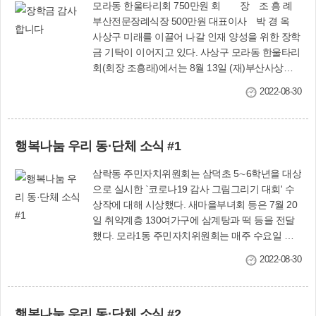
모라동 한울타리회 750만원 회 장 조 흥 례
부산전문장례식장 500만원 대표이사 박 경 옥
사상구 미래를 이끌어 나갈 인재 양성을 위한 장학
금 기탁이 이어지고 있다. 사상구 모라동 한울타리
회(회장 조흥래)에서는 8월 13일 (재)부산사상구
장학회에 지역인재육성을 위한 장학기금 750만원
2022-08-30
을 기탁하며 지역사회에 훈훈함을 전했다. 조흥래
회장은 "코로나19 등 많은 어려움이 있지만 흔쾌
히 장학금 기탁에 뜻을 모아준 회원들께 감사드리
행복나눔 우리 동·단체 소식 #1
며 우리 지역의 인재들이 꿈과 희망을 펼치는데 보
탬이 되길 바란다"고 말했다. 이에 사상구 관계자
삼락동 주민자치위원회는 삼덕초 5∼6학년을 대상
는 "어려운 시기임에도 기부를 결정한 따뜻한 손길
으로 실시한 `코로나19 감사 그림그리기 대회' 수
에 감사드리며 지역 인재들을 위해 꼭 필요한 곳에
상작에 대해 시상했다. 새마을부녀회 등은 7월 20
잘 쓰겠다"고 전했다. 이어 ㈜부산전문장례식장
일 취약계층 130여가구에 삼계탕과 떡 등을 전달
(대표이사 박경옥)에서도 7월 25일 (재)부산사상
했다. 모라1동 주민자치위원회는 매주 수요일 바
구장학회에 지역인재육성과 지역발전을 위한 장
리스타 자격증반(12회)을 운영한다. 또 8월 2일 홀
학기금 500만원을 기탁했다. 박경옥 대표이사는
2022-08-30
로 어르신 10여명에게 생일상과 선물을 제공했다.
"코로나19로 모두가 어려운 시기지만 우리 지역의
청년회는 7월 9일 운수사 계곡 일원에서 환경정비
발전을 바라는 마음으로 장학금 기탁을 결정했
활동을 했다. 모라3동 주민 손동호 씨는 7월 15일
다"며 "기탁한 장학금이 지역사회에 희망의 씨앗
행복나눔 우리 동·단체 소식 #2
폭염에 취약한 어르신들을 위해 스탠드형 선풍기