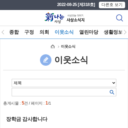
본문 바로가기
메인메뉴 바로가기
2022-08-25 [제318호]
다른호 보기
스
종합
구정
의회
이웃소식
열린마당
생활정보
이웃소식
이웃소식
5
1
총게시물 :
건 / 페이지 :
/1
장학금 감사합니다