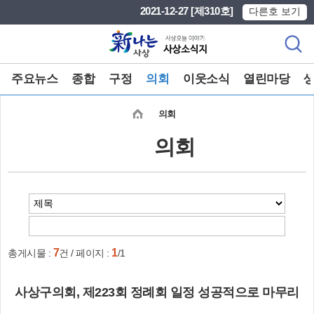
본문 바로가기
메인메뉴 바로가기
2021-12-27 [제310호]
다른호 보기
주요뉴스
종합
구정
의회
이웃소식
열린마당
의회
의회
7
1
총게시물 :
건 / 페이지 :
/1
사상구의회, 제223회 정례회 일정 성공적으로 마무리