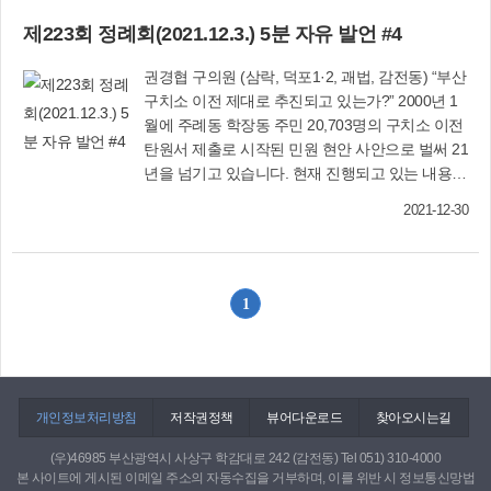
개정 도로교통법에 따라서 어린이의 안전을 지키
앞으로도 관내 재개발사업이나 지역주택사업이
여러분의 적극 행정을 당부 드립니다. ※ 5분 자유
제223회 정례회(2021.12.3.) 5분 자유 발언 #4
고자 하는 법의 개정 목적과 지역주민들의 주차 전
여러 곳에서 시행할 것이니, 공사하는 곳에서 허가
발언 전체 내용은 사상구의회 홈페이지를 참고하
쟁의 우려가 맞물려서 많은 주민들의 목소리가 커
사항으로 우리 구에서는 공사로 인하여 향후 도로
시기 바랍니다.
권경협 구의원 (삼락, 덕포1·2, 괘법, 감전동) “부산
지고 있습니다. 학교 등 교육시설 대부분이 교통이
확충사업과 기타의 민원사항은 잘 살펴보시고, 건
구치소 이전 제대로 추진되고 있는가?” 2000년 1
편리하고 지역 중심지에 위치하여 그 심각성은 더
설사가 시행하여야 한다는 서류를 받아야 한다고
월에 주례동 학장동 주민 20,703명의 구치소 이전
크게 와 닿습니다. 특히 주택가, 상가, 공장지역 주
본 의원은 생각하는데 권한대행님과 공무원 여러
탄원서 제출로 시작된 민원 현안 사안으로 벌써 21
변은 주차장 확보율이 낮고 기존 노상주차장 폐지
분은 어떻게 생각하시는지요? “조그마한 물줄기가
년을 넘기고 있습니다. 현재 진행되고 있는 내용을
시 주차할 곳이 없어져 어쩔 수 없이 불법주차를
둑을 무너뜨릴 수도 있으니, 비단 지금은 아니라도
보면 20년 동안 대체 부지를 확보하지 못하여 엄청
하여야하며 강화된 주차단속 과태료로 지역주민
다른 사업장에서의 반복되는 일들이 발생할 수도
2021-12-30
난 행정력을 사용하고 노력을 하였으나 2019년 6
의 불편과 고충은 앞으로 더욱 클 것이라는 것은
있다는 생각으로 좀 더 깊은 고찰을 하여야 한다는
월 19일 마침내 부산시와 법무부 간 강서구 대저동
불 보듯 뻔한 사실입니다. 관련 학교장과 시설장의
생각을 꼭 하셔야 합니다”라는 말로 본 의원의 발
이전 양해 각서를 체결하여 부산교도소, 보호관찰
동의 시에는 해당 지방자치단체장의 필요조사를
언을 마칠까 합니다. ※ 5분 자유 발언 전체 내용은
소 등 교정시설 통합 이전으로 추진계획을 발표하
거쳐서 경찰서와 협의하여 어린이 보호구역을 축
사상구의회 홈페이지를 참고하시기 바랍니다.
1
였습니다. 그러나 강서주민들의 극렬한 반대로 타
소 및 해제 심의 요청하는 일련의 절차가 가능한
당성 연구 용역비를 확보하고도 용역조차 시행을
것으로 알고 있습니다. 주차문제의 심각성을 인식
하지 못하고 2021년 6월에야 공동대표 위원장 임
하고 있다면 어린이보호구역 내 노상주차장 중 어
명에 동의하여 교정시설 통합이전, 주변 지역개발
린이 통행구간과 무관하고 안전사고 발생 우려가
구상 및 타당성 검토 용역이 진행되고 있습니다.
개인정보처리방침
낮은 지역 등을 대상으로 어린이 보호구역 축소,
저작권정책
뷰어다운로드
찾아오시는길
그리고 부산시가 ‘사상드림 스마트시티 비전 선포
해제조정 가능지역 조사를 위한 ‘긴급 어린이 보호
(우)46985 부산광역시 사상구 학감대로 242 (감전동) Tel 051) 310-4000
식’을 열고 사상공업지역 전체면적의 30%까지 주
구역 주차장 용역비’를 편성하여 공신력 있는 용역
본 사이트에 게시된 이메일 주소의 자동수집을 거부하며, 이를 위반 시 정보통신망법
거와 상업시설을 지을 수 있는 활성화 구역으로 지