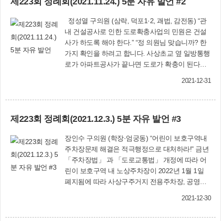
제223회 정례회(2021.11.24.) 5분 자유 발언 #2
당 전기차가 부산이 약 26대로, 울산의 11대나 광
표발의) ■ 사상구의회 공무원 후생복지에 관한 조
주의 14대의 약 2배 수준이며 서울의 22대보다도
례안 (양재명 의원 대표발의) ■ 사상구의회 공무원
정성열 구의원 (삼락, 덕포1·2, 괘법, 감전동) “관
많은 실정입니다. 우리 사상은 어떨까요? 현재 사
여비 조례안 (장인수 의원 대표발의) ■ 사상구의회
내 건설공사로 인한 도로확충사업의 민원은 건설
상의 전체 등록차량 89,210대 중 사상구청의 전기
시험수당 지급 조례안 (윤태한 의원 대표발의) ■
사가 하도록 해야 한다.” “정 의원님 맞습니까? 한
차는 22대, 민간은 374대로 약0.4% 수준이나 최근
사상구의회 소속위원회 위원 수당 및 여비 지급에
가지 확인을 하려고 합니다. 사상초교 옆 일방통행
급격히 늘어나고 있습니다. 사상구 행정복지센터
관한 조례안 (신혜정 의원 대표발의) ■ 사상구의회
로가 아파트공사가 끝나면 도로가 확충이 된다고
에는 급속충전이 가능한 곳이 4곳에 불과하며 이
주민조례발안에 관한 조례안 (조병길 의원 대표발
하는데 맞습니까?” 며칠 전에 주민과의 통화내용
마저도 부분개방형으로 지하주차장에 위치하거나
2021-12-31
의)
입니다. 모라동의 모 건설사의 아파트공사로 인하
일반 차량 주차로 인해 이용하기 어렵습니다. 또한
여 생각지도 않았던, 우리 구의 예산이 수십억 원
시설공단에서 운영하는 공영주차장에 설치된 충
이 투입된 사실을 상기하게 되었습니다. 현재 아파
전기도 노후화로 인해 이용할 수 있는 충전소가 매
제223회 정례회(2021.12.3.) 5분 자유 발언 #3
트공사를 하고 있는 곳이나, 아니면 다른 불순한
우 부족한 실정이므로 그 대안으로 2020년 하반기
의도를 가지고 계시는 분의 소행이라고 보는 것이
부터 한전이 충전기 설치 관련 제반비용을 전액 부
장인수 구의원 (학장·엄궁동) “어린이 보호구역내
타당하지 않을까요? 물론 농담으로 던진 말이라도
담하는 ‘공용 전기차 충전인프라 구축사업’을 적극
주차장문제 해결은 적극행정으로 대처하라!” 금년
그곳에 거주하는 주민께서는 혹할 수도 있고, 여론
활용해 주셨으면 좋겠습니다. 최근 늘어나는 전기
「주차장법」 과 「도로교통법」 개정에 따라 어
몰이 식으로 확대가 된다면 민원을 거부할 수도 없
차 수요에 맞추어 동행정복지센터 뿐만 아니라 교
린이 보호구역 내 노상주차장이 2022년 1월 1일
고 결국은 접수할 수밖에 없을 거예요. 이에 본 의
통 접근성이 좋은 장소에 전기충전기 설치를 늘려
폐지됨에 따라 사상구주거지 전용주차장, 공영주
원은 구청장 권한대행님과 관계공무원 여러분께
나가고 환경을 개선해야 합니다. 이제 기후위기에
차장, 무료 주차허용선 등 402면 중 300면이 즉
부탁의 말씀을 드리고자 합니다. 사전에 유비무환
대응하기 위해 온실가스 감축은 지구 공동체가 반
2021-12-30
74.6%의 많은 주차장이 하루아침에 사라지게 되
의 자세로 임하셔야 속절없이 예산 투입하는 것에
드시 가야할 생존의 길이 되었습니다. 우리 사상구
었습니다. 어린이보호구역 내 주정차를 금지하는
대한 재발방지에 방점을 찍을 수 있을 것입니다.
가 탄소중립을 선도해 나갈 수 있도록 관계 공무원