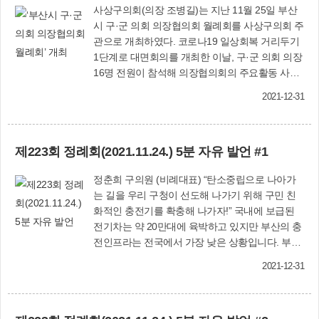
립기반 마련 등 청년의 발전과 권익증진을 위한 근
사상구의회(의장 조병길)는 지난 11월 25일 부산
거 마련 ■ 사상구 골목형 상점가 지정 및 활성화 지
시 구·군 의회 의장협의회 월례회를 사상구의회 주
원 조례안 (윤태한 의원 대표발의) ▶ 소상공인 점
관으로 개최하였다. 코로나19 일상회복 거리두기
포 밀집구역에 대한 골목형 상점가 지정 및 활성화
1단계로 대면회의를 개최한 이날, 구·군 의회 의장
를 위한 지원 등에 필요한 사항을 규정 ■ 사상구 공
16명 전원이 참석해 의장협의회의 주요활동 사항
론화위원회 설치 및 운영 조례안 (정춘희 의원 대
과 자치구 공통 현안 등에 대해 논의하는 시간을
표발의) ▶ 공공정책 수립 시 구정에 주민참여를
2021-12-31
가졌다. 이 자리에는 우리구의회 윤숙희 부의장을
위해 공론화위원회 설치·운영 근거 마련 ■ 사상구
비롯하여 구의원이 함께 했으며, 조병길 사상구의
지역자율방재단 운영 등에 관한 조례 전부개정 조
회 의장은 환영사를 통해 “오랜만에 개최한 대면회
례안 ▶ 지역자율방재단 임원 등의 임기, 활동지원
제223회 정례회(2021.11.24.) 5분 자유 발언 #1
의에 사상구 방문을 환영하며, 코로나19로 인한 힘
및 운영 등에 관한 내용과 체계를 재정비 ■ 2022년
든 시기에 신속한 일상회복이 되도록 구·군 의회가
도 사상구 공유재산 관리계획안 ▶ 공영주차장 건
정춘희 구의원 (비례대표) “탄소중립으로 나아가
다함께 힘을 모으고 의회 상호간 정보 교류 활성화
립, 재해위험 개선을 위한 재산취득 승인 ■ 사상구
는 길을 우리 구청이 선도해 나가기 위해 구민 친
와 소통을 강화하여 지방의회의 상생 발전을 모색
학마을목욕탕 설치 및 운영 조례안 ▶ 주민의 복리
화적인 충전기를 확충해 나가자!” 국내에 보급된
하는 자리가 되기를 바란다”고 밝혔다. 또한 사상
증진을 위해 설치하는 학마을 목욕탕의 운영에 관
전기차는 약 20만대에 육박하고 있지만 부산의 충
구의회는 2022년 1월13일자로 시행되는 지방자치
한 사항을 규정 ■ 사상구 소상공인 지원에 관한 조
전인프라는 전국에서 가장 낮은 상황입니다. 부산
법 전부 개정에 따른 자치법규의 제·개정, 인사권
례 일부개정 조례안 ▶ 사상구 소상공인 지원 적용
시는 올해 승용 전기차 1,273대에 최대 1,300만원
독립에 따른 업무 체계 구축 등 제반 정비 사항을
범위 확대 등을 통해 효율적·체계적인 지원 도모
2021-12-31
의 보조금을 지급하는 등 전기차 보급확대에 애쓰
차질없이 추진할 수 있도록 타구·군 의회와 정보
【지방자치법 전부개정에 따른 제정 조례안】 ■
고 있으나 설치된 급속충전기는 363대에 불과합
공유 및 자료 제공을 주관하는 구·군의회 T/F팀의
사상구의회 공무원 복무 조례안 (윤숙희 의원 대표
니다. 지역별 보급률을 살펴보면 급속충전기 1대
중책을 맡고 있다. 사상구의회(☎310-4093)
발의) ■ 사상구의회 포상 조례안 (정성열 의원 대