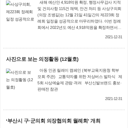
새해 예산안 4,918억원 확정, 행정사무감사 지적
및 건의사항 115건 채택, 안건 처리 등 사상구의회
(의장 조병길)는 12월 21일 41일간의 제223회 정
례회 일정을 성공적으로 마무리하였다. 이번 정례
회에서 2022년도 예산 4,918억원을 확정하면서
축제성 경비와 해외연수, 시급하지 않은 사업비 등
2021-12-31
33억원을 삭감하여 전구민에게 지급할 재난지원
금에 30억원, 소상공인을 위한 음식점 입식좌석 개
선 지원 등에 3억원을 증액 편성하였다. 이에 앞서
사진으로 보는 의정활동 (12월호)
지난 11월 15일부터 실시한 행정사무감사에서는
총 83건의 시정·처리 요구 및 32건의 건의사항이
아동 인권 릴레이 캠페인 (북부교육지원청 학부
포함된 2021년도 행정사무감사 결과보고서를 채
모회 주관) 교통약자를 위한 저상버스 발차식 제
택하고, 2022년 1월 13일자로 시행되는 지방자치
5회 사상예술제 관람·격려 부산신발브랜드 홍보·
법 전부개정에 따른 자치법규 제·개정 사항을 포함
판매전 참관
하여 총 36건의 안건을 처리하였다. 이번 정례회에
서 처리한 주요 안건은 다음과 같다. ■ 사상구 공중
2021-12-31
화장실 등 설치 및 관리 조례 일부개정 조례안 (윤
태한 의원 대표발의) ▶ 공중화장실 이용자의 안전
관리를 위한 안심벨 등 설치 근거 마련 ■ 사상구 청
‘부산시 구·군의회 의장협의회 월례회’ 개최
년 기본 조례안 (윤숙희 의원 대표발의) ▶ 청년 자