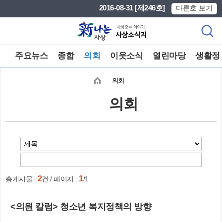
본문 바로가기
메인메뉴 바로가기
2016-08-31 [제246호]
다른호 보기
주요뉴스
종합
의회
이웃소식
열린마당
생활정
의회
의회
2
1
총게시물 :
건 / 페이지 :
/1
<의원 칼럼> 청소년 복지정책의 방향