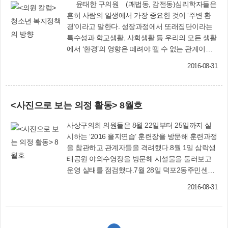
윤태한 구의원 (괘법동, 감전동)심리학자들은
흔히 사람의 일생에서 가장 중요한 것이 ‘주변 환
경’이라고 말한다. 성장과정에서 또래집단이라는
특수성과 학교생활, 사회생활 등 우리의 모든 생활
에서 ‘환경’의 영향은 떼려야 뗄 수 없는 관계이기
때문이다.특히 비행청소년들을 만나다 보면 주변
2016-08-31
환경이 얼마나 중요한지를 실감하게 된다. 한 예로
부산 수영구에 위치한 광안리 해변도로는 폭주족
들 때문에 몸살을 앓는 대표적인 지역인데, 이곳
<사진으로 보는 의정 활동> 8월호
비행청소년들 상담건수의 대부분은 오토바이 절
도이며, 해운대구는 관광명소여서인지 소매치기,
사상구의회 의원들은 8월 22일부터 25일까지 실
금품갈취가 상담건수 10건 중 6건을 차지한다. 이
시하는 ‘2016 을지연습’ 훈련장을 방문해 훈련과정
처럼 ‘지역적 특성’에 따른 환경 순응적인 ‘청소년
을 참관하고 관계자들을 격려했다.8월 1일 삼락생
의 비행’이 점점 늘어나는 것을 볼 때 ‘환경’이란 것
태공원 야외수영장을 방문해 시설물을 둘러보고
이 우리의 삶에 얼마나 중요한 영향을 미치는지를
운영 실태를 점검했다.7월 28일 덕포2동주민센터
다시 한 번 더 실감하게 된다.지난 3월 알파고와 인
에서 열린 ‘한일시멘트 공장이전 촉구 대책위원회’
간과의 바둑대결에서 인간 이세돌의 충격적인 패
2016-08-31
회의에 참석해 지역주민들과 이전 방안을 논의했
배로 인하여 인공지능에 대한 엄청난 충격과 사회
다.8월 17일 플라밍고 호텔에서 열린 ‘다문화가족
적 파장을 불러왔었다. 최첨단 산업사회를 살아가
과 함께하는 밤’ 행사에 참가해 다문화가족들과 소
는 기성세대들도 하루하루 급변하는 사회현상에
통하고 화합하는 시간을 가졌다.