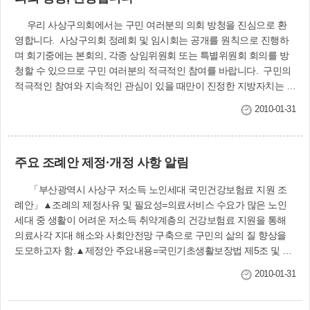
각합니다만 시간을 갖고 고쳐 나가겠습니다. 올 한 해 사상구는 아
우리 사상구의회에서는 구민 여러분의 의회 방청을 진심으로 환
직도 회복되지 못하고 있는 서민경제 활성화와 질 높은 교육문화의
영합니다. 사상구의회 정례회 및 임시회는 공개를 원칙으로 진행하
창출을 이루기 위해 많은 힘을 쏟을 예정이며, 사상구가 갖고 있는 천
며 회기중에는 본회의, 각종 상임위원회 또는 특별위원회 회의를 방
혜의 자연환경과 서부산권 교통의 요충지로서 돋보이는 입지를 최대
청할 수 있으므로 구민 여러분의 적극적인 참여를 바랍니다. 구민의
한 활용하여 부산 속의 사상이 되도록 최대한 노력할 것입니다. 이
적극적인 참여와 지속적인 관심이 있을 때만이 진정한 지방자치는 실
에 맞춰 사상구의회는 구민의 대의기관으로서 또한 구민의 심부름꾼
현될 수 있습니다. 방청을 원하시는 구민께서는 의회사무국으로 오
으로서 주민 복지 증진과 사상구 발전에 심혈을 기울여 발로 뛰는 의
2010-01-31
셔서 방청안내를 받으시기 바랍니다. ※ 문의 : 사상구의회 사무국
정활동으로 주민의 곁에 밀착하여 주민의 이름으로 정책대안과 해결
(☎310-4092)
책을 제시해 나가 효율적이고 생산적인 의회상을 구현하겠습니다.
또한, 구민 여러분에게 책임지는 자세로 초심을 중심삼아 구민의 이
주요 조례안 제정·개정 사항 알림
익을 최우선 과제로 하여 사상구 집행부의 과실이 없도록 한 차원 높
은 의회를 이끌어 상생의 원리를 추구하여 건전 의정의 기틀 속에 사
「부산광역시 사상구 저소득 노인세대 국민건강보험료 지원 조
상구의 무한 발전을 구상코자 합니다. 아무쪼록 경인년 새해는 고난
례안」▲조례의 제정사유 및 필요성=의료서비스 수요가 많은 노인
을 뒤로 하는 한해가 되어 구민의 생활에 웃음꽃이 활짝 피고 사상구
세대 중 생활이 어려운 저소득 취약계층의 건강보험료 지원을 통해
전체의 행복지수가 높아지길 간절히 열망하며, 또한 지난해 보다 성
의료사각 지대 해소와 사회안전망 구축으로 구민의 삶의 질 향상을
숙되고 생산적인 의정활동이 이루어질 있도록 구민 여러분들의 애정
도모하고자 함.▲제정안 주요내용=국민기초생활보장법 제5조 및 의
어린 지도 편달을 당부 드리는 바입니다. 사상구민 여러분 경인년
료급여법 제3조에 따른 수급자를 제외한 65세 이상 저소득 노인세대
새해가 밝았습니다. 여러분 가정에 만복이 깃들어 꿈이 이루어지는
2010-01-31
중 국민건강보험료 부과금액이 월 5,000원 미만 세대의 보험료를 구
한해가 되시길 기원 드립니다. 경인년
청이 지원. 「부산광역시 사상구 재향군인 등 예우 및 지원에 관한 조
새해에… 사상구의회 의장