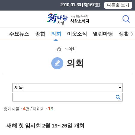
본문 바로가기
메인메뉴 바로가기
2010-01-30 [제167호]
다른호 보기
주요뉴스
종합
의회
이웃소식
열린마당
생활정
의회
의회
4
1
총게시물 :
건 / 페이지 :
/1
새해 첫 임시회 2월 19∼26일 개회