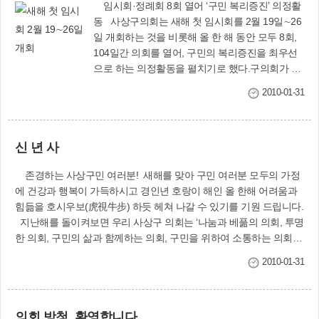
임시회·정례회 8회 열어 ‘구민 복리증진’ 의정활
동 사상구의회는 새해 첫 임시회를 2월 19일∼26
일 개회하는 것을 비롯해 올 한 해 동안 모두 8회,
104일간 의회를 열어, 구민의 복리증진을 최우선
으로 하는 의정활동을 펼치기로 했다.구의회가 마
련한 ‘2010년 주요 의사일정’에 따르면 정례회는 2
2010-01-31
회(7월, 11월∼12월), 48일간 열어 2009년도 결산
승인안과 행정사무감사, 내년도 예산안 등을 처리
할 예정이다. 임시회는 6회, 56일간 열어 부의된
신 년 사
조례안을 비롯한 안건을 심의하고, 현장 확인 등을
실시할 예정이다.특히 올해는 광역자치단체 및 기
존경하는 사상구민 여러분! 새해를 맞아 구민 여러분 모두의 가정
초자치단체, 교육기관에 대한 동시 지방선거가 실
에 건강과 행복이 가득하시고 경인년 호랑이 해인 올 한해 어려움과
시되는 해이기에 구의회 활동 및 운영에도 많은 애
힘듦을 호시우보(虎視牛步) 하듯 헤쳐 나갈 수 있기를 기원 드립니다.
로사항이 있을 것으로 예상되나 새해 1월 4일 열린
지난해를 돌이켜보면 우리 사상구 의회는 ‘나눔과 베풂의 의회, 투명
신년 인사회에서 의원들은 구민이 우리 구의회에
한 의회, 구민의 삶과 함께하는 의회, 구민을 위하여 소통하는 의회,
부여한 의무인 집행부에 대한 견제와 감시의 역할
구민에게 행복과 권리를 최대한 보장하는 의회’가 되고자 하였으며,
을 충실히 수행해 나갈 것을 다짐했다. 〈사상구의
2010-01-31
격조 있는 지방자치의 실현을 위해 몸을 낮추고 사회적 약자의 눈높
회 ☎310-4092〉
이로 구정을 살펴 항상 서민들 편에서 나눔의 가치를 실현코자 하였
으며, 구민과 함께하는 진정한 민의의 대변자가 되고자 하였습니다.
의회 방청, 환영합니다
물론 아직 구민 여러분의 기대에 미치지 못하는 부분도 있으리라 생