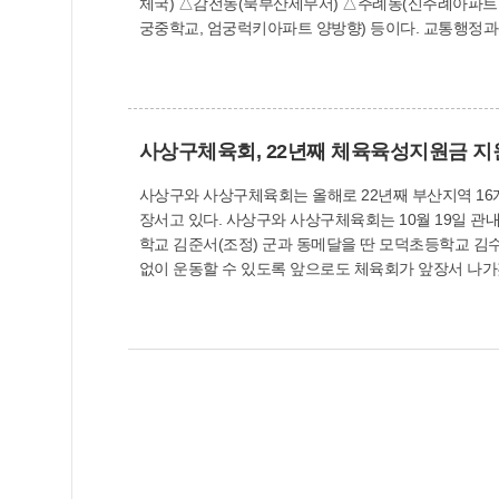
체국) △감전동(북부산세무서) △주례동(신주례아파트,
궁중학교, 엄궁럭키아파트 양방향
사상구체육회, 22년째 체육육성지원금 
사상구와 사상구체육회는 올해로 22년째 부산지역 16
장서고 있다. 사상구와 사상구체육회는 10월 19일 관내 8개 학교 운동부와 1개 유소년 스포츠클럽에 육성지원금을 전달했다. 이날 전국소년체육대회에서 금메달을 획득한 엄궁중
학교 김준서(조정) 군과 동메달을 딴 모덕초등학교 김