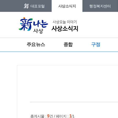
본문 바로가기
메인메뉴 바로가기
대표포털
사상소식지
행정복지센터
그램
트위터
주요뉴스
종합
구정
특집
포토갤러리
건강
홈
e-book
인쇄
9
1
총게시물 :
건 / 페이지 :
/1