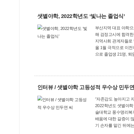
샛별야학, 2022학년도 ‘빛나는 졸업식’
부산지역 대표 야학으로 명성을 이 중졸
해 검정고시에 합격한 
지역사회 관계자들로 
올 1월 극적으로 이전하게 되면서 새
으로 졸업생 21명, 퇴임 
교사와 어려운 환경 속
80세를 맞은 최고령 
선생님 그리고 늘 든든하게 지지
진정한 학습의 가치를 
인터뷰 / 샛별야학 고등성적 우수상 민두연
10월 현재 703명의 졸
(☎310-4924)
“자존감도 높아지고 자신감도 생겼어요” “검정고시 합격과 졸업이라는 꿈을 이
2022학년도 샛별야
술대학교 풍수명리복지과
배움에 대한 갈증이 많
기 손자를 맡긴 뒤에는 오후 7시 첫 수업 
팠다는 민 씨는 “공부