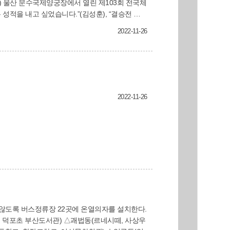
월) 울산 문수국제양궁장에서 열린 제103회 전국체
것 같아요.”(장채환) 선수단은 그동안
2022-11-26
국체전 이후로도 11월 제24회 한국실업양궁연맹
있게끔 선수를 믿고 지도해주시는 감독님께 감사드
914)
2022-11-26
않도록 버스정류장 22곳에 온열의자를 설치한다.
 덕포초 부산도서관) △괘법동(르네시떼, 사상우