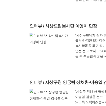
지정·관리하고, 지역 내 등산로의 14%인 6개 
산불방지 공조체계를 
한 방화선을 구축하는 등 선제적 대응도 마쳤다. 녹지공원과 관계
울이겠다"며 "실화로
인터뷰 / 사상드림봉사단 이영미 단장
다"고 말했다
“사상구민에게 꿈과 희망 드리고 싶어요” 사상드림봉사단(이영미 단장 첫줄 
를 바라지만 않는다면 정말 쉬운 일인 것 같아요.” 10월 14일
봉사활동을 하고 싶다고 힘주어 말했다. 2019년 주례2동에서 시작한 새마을부녀
년전 전 코로나19 여
동 후 뿌듯함과 좋은 사람들과 함
움직이는 봉사’를 실
50대 주부, 직장인까지 다양한 연령
봉사에 참여할 수 있으면 누구나 참여할 수 있다
별 20만원 상당의 여
인터뷰 / 사상구청 양궁팀 장채환·이승일·
까지 매월 10만원씩 
달려간다. 이 단장은 “사상구에 꿈(dream)을 드린다는 이름처럼 구민들에게 희망을 드릴 수 있는 단체가 될 수 있도록 노력하겠다”며 “재능기부도
“사상구 위해 더 열심
봉사활동이니 뜻이 있
이승일·김성훈 선수 모
있도록 노력하겠습니다.” 11월 10일 오후 4시 강서체육공원 양궁경기장. 훈련에 구슬땀을 흘리고 있던 사상구청 양궁팀 이승일(3