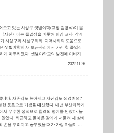
업식〈사진〉에는 졸업생을 비롯해 퇴임 교사, 각계
학교가 사상구와 사상구의회, 지역사회의 도움으로
야학교의 발전에 이바지한
 모든 학생에게 졸업장이 전달됐다. 올해로
2022-11-26
 새롭다”며 “함께 공부하며 울고 울었던 친구들,
겠다”고 말했다. 샛별야학은 1983년 개교해 올
 교사는 모두 35명이다. 평생교육과
 환한 웃음으로 기쁨을 대신했다. 내년 부산과학기
서 우수한 성적으로 합격의 영예를 안았다. 늘
 않았다. 퇴근하고 돌아온 딸에게 서둘려 세 살배
. 이어 “여기까지 오게끔 도와주신 샛별야학 교장