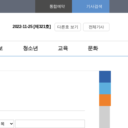
기사검색
통합예약
2022-11-25 [제321호]
다른호 보기
전체기사
보
청소년
교육
문화