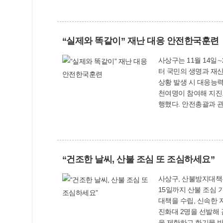
선생님을 비롯해 선생
“실제와 똑같이” 재난 대응 안전한국훈련
사상구는 11월 14일
터 국민의 생명과 재산을 지키기 위한 종합훈련이다. 지난 2
상황 발생 시 대응능력 강화를 위한 현장훈련 중심으
천여명이 참여해 지진으
행했다. 안전총괄과 관계자는 “갑작스러운 재난 사고에 효과적으로 대응하기 위해서는 실전 같은 사전 훈련과 관계기관과의 긴밀한 협조체계 구축
이 무엇보다 중요하다
하겠다
“건조한 날씨, 산불 조심 또 조심하세요”
사상구, 산불방지대책본부 가
15일까지 산불 조심
대책을 수립, 신속한 지원을 위해 산불
진화대 2명을 선발해
을 제한하고 화기물 반입을 단속하는 등 다양