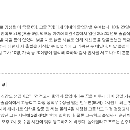
 8명, 고졸 7명)에게 명예의 졸업장을 수여했다. 10월 28일어오고 있는 사상구 샛별야학(교장 김영식)이 올
만학도 21명(초졸 6명, 덕포동 아가페회관 4층에서 열린 2022학년도 졸
발 디딜 틈이 없었다. 낡을 대로 낡은 시설로 인해 자칫 문을 닫을뻔했던 
 출발을 시작할 수 있었기에 그 기쁨은 두 배였다. 이날 졸업식은 샛별야학의 새 보금자리에서 가진 첫 졸업식
교사 10명, 가족 등 70여명이 참석해 축하와 감사 인사를 서로 나누며 훈훈하게 마무리됐다. 샛별
에서도 학업에 정진한 학생에게 표창장이 수여됐고, 검정고시에 합격해 졸업하는
졸업생 권군자 씨는 “평생소원이었던 교복을 입고 졸업을 맞이하게 되니 감회가
해준 가족들과 졸업의 기쁨을 함께하고 싶다”고 소감을 전했다. 평생교육과 관계자는 “샛별야학 졸업생들이야말로
아는 지혜롭고 용기있는 분들”이라며 “앞으로도 샛별야학을 더 발전시켜 나가
 씨
업생을 배출했다. 현재 초등, 중등, 고등반 등 6학급 60명의 학생이 공부하고 있으며
루게 되어 정말 기쁩니다. 자존감도 높아지고 자신감도 생겼어요.”
학 졸업식에서 고등학교 과정 성적우수상을 받은 민두연(60세)〈사진〉 씨는
 새내기로 입학을 앞둔 민 씨는 올해 4월 시행한 고등학교 과정 검정고시에
았던 그는 지난해 2월 샛별야학에 입학했다. 물론 고등학교 졸업까지 순탄치
시간에 맞춰 등교하기에 바빴다. 놀아달라고 조르는 손주의 손을 뿌리치고 공부했을 때가 가장 마음이 아
할 수 있도록 응원해 준 남편과 딸에게 정말 고맙다”며 감사의 인사를 전했다