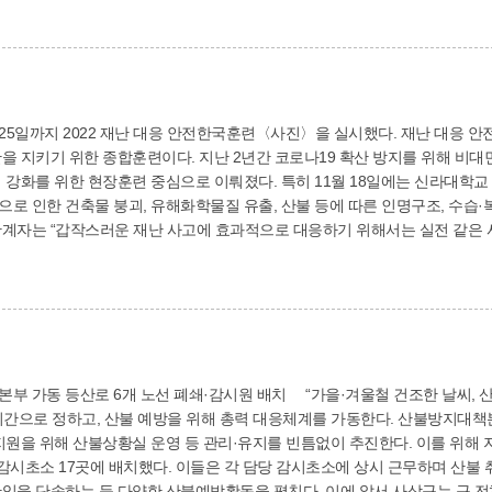
님 모두에게 진심으로 감사의 마음을 전한다. 사랑한다”고 인사했다.
∼25일까지 2022 재난 대응 안전한국훈련〈사진〉을 실시했다. 재난 대응 
년간 코로나19 확산 방지를 위해 비대면 토론훈련 중심으로 진행했지만, 올해는 위기
로 이뤄졌다. 특히 11월 18일에는 신라대학교 마사토 운동장에서 40여개 기관, 부서, 단체 등 1
로 인한 건축물 붕괴, 유해화학물질 유출, 산불 등에 따른 인명구조, 수습·
”며 “지속적인 훈련과 철저한 대비를 통해 모든 구민이 재난으로부터 안심하
”고 말했다. 안전총괄과(310-4634)
동 등산로 6개 노선 폐쇄·감시원 배치 “가을·겨울철 건조한 날씨, 산불 조심하세요.” 사상구는 
 기간으로 정하고, 산불 예방을 위해 총력 대응체계를 가동한다. 산불방지대
상황실 운영 등 관리·유지를 빈틈없이 추진한다. 이를 위해 지난 10월 31일 산불감시원 28명과 산불전문예방
 감시초소 17곳에 배치했다. 이들은 각 담당 감시초소에 상시 근무하며 산
한 산불예방활동을 펼친다. 이에 앞서 사상구는 구 전체 24%에 달하는 305.6㏊를 입산통제구역으로