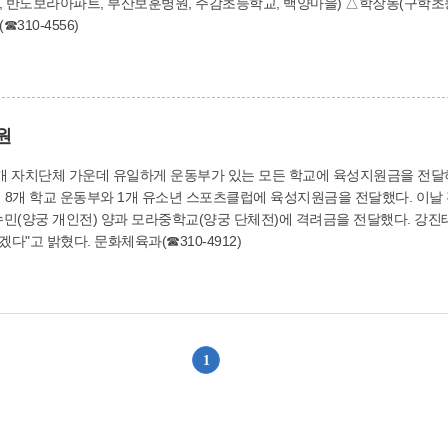
 반도보라아파트, 부산보훈병원, 주감초등학교, 백양마을) △학장동(구학초
) 등이다. 교통행정과(☎310-4556)
지원
개 자치단체 가운데 유일하게 운동부가 있는 모든 학교에 육성지원금을 전달하
수민(양궁 개인전) 양과 모라중학교(양궁 단체전)에 격려금을 전달했다. 강
없이 운동할 수 있도록 앞으로도 체육회가 앞장서 나가겠다"고 밝혔다. 문화체육과(☎310-4912)
1