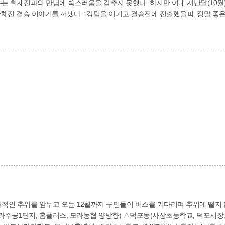
 선수는 취재진과의 만남에 쑥스러움을 감추지 못했다. 하지만 이내 지난달(10
고 결승전에 진출했을 때 정말 좋은 성적을 내고 싶었습니다.”(김성훈), “결승전 전
 못했지만 큰 선물을 받은 것 같아 기뻤어요.”(이승일), “유독 그날 컨디션이 좋았던 
에서 좋은 성적을 보이며 ‘양궁 최강자’로서의 면모를 유감없이 발휘했다. 전
서 남자 일반부 단체전 3위에 올랐다. 선수들은 "늘 좋은 성적을 거둘 수 
리며, 구민 여러분의 따뜻한 응원과 관심 부탁드린다"며 파이팅을 외쳤다. 문화체육과(☎310-4
적인 추위를 앞두고 오는 12월까지 구민들이 버스를 기다리며 추위에 떨지 
주공1단지, 홈플러스, 모라농협 양방향) △덕포동(사상초등학교, 덕포시장,