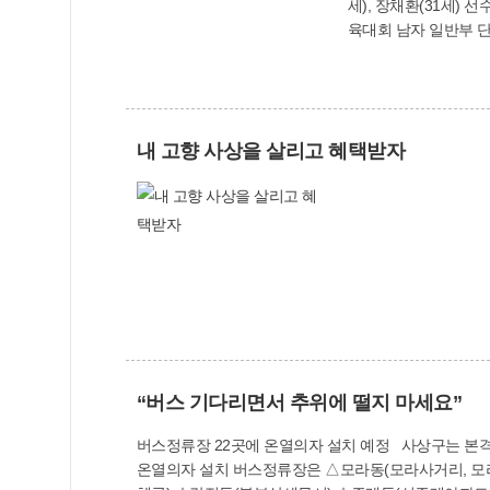
세), 장채환(31세)
육대회 남자 일반부 단체전 결승 이야기를 꺼냈다. “강팀을 이기
날이 생일이었는데, 우승은
전국 규모의 양궁대회
회장기 실내양궁대회에
내 고향 사상을 살리고 혜택받자
“버스 기다리면서 추위에 떨지 마세요”
버스정류장 22곳에 온열의자 설치 예정 사상구는 본격
온열의자 설치 버스정류장은 △모라동(모라사거리, 모라