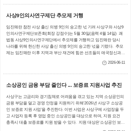
가를 총괄한 강진태 사상구체육회장은 “대회를 통해 어르신들이 생
활 체육 활동에 자신감과 성취감을 느끼는 시간이 되었기를 바란
사상9인의사연구제단 추모제 거행
다”며 선수단을 격려했다. 문화체육과(☎310-4914)
임진왜란 참전 사상 출신 의병 9인의 숭고한 넋 기려 사상구와 사상9
인의사연구제단보존회(회장 강점수)는 5월 30일(음력 4월 14일) 괘
법동 사상9인의사연구제단에서 추모제를 거행하고 임진왜란 당시
나라를 위해 헌신한 사상 출신 의병 9인의 숭고한 넋을 기렸다. 추모
제는 임진왜란 이후 지역과 부산 재건에 힘쓴 선조들의 애국정신과
희생정신을 기리기 위해 매년 이어지고 있으며, 참석자들은 엄숙한
2026-06-11
분위기 속에서 헌화와 제를 올리며 호국정신을 되새겼다. 문화체육
과(☎310-4067)
소상공인 금융 부담 줄인다 ... 보증료 지원사업 추진
사상구는 고금리와 경기침체로 어려움을 겪고 있는 지역 소상공인의
금융 부담을 덜고 경영 안정을 지원하기 위해‘2026년 사상구 소상공
인 보증료 지원 사업’을 추진한다. 이번 사업은 사상구에 사업장을 두
고 사업자 등록 후 영업 중인 소상공인을 대상으로 하며, 지원 요건
충족시 대출 보증료를 지원 받을 수 있다. 지원 대상은‘소상공인 보호
및 지원에 관한 법률’제2조에 따른 소상공인으로 사상구에 사업장을