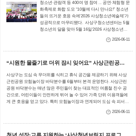
청소년·관람객 등 400여 명 참여 ... 공연·체험형 문
화축제로 화합 도모 “10월에 다시 만나요!” 청소년
들의 뜨거운 호응 속에‘2026 사상청소년예술제’가
성공적으로 마무리됐다. 사상구청소년센터는 5월
청소년의 달을 맞아 5월 16일‘2026 사상청소년예
술제 All Round Festa(올 라운드 페스타)’를 개최했
2026-06-11
다. ‘All Round Festa’ 행사에는 지역 청소년들과
주민 등 400여 명이 참여해 공연과 체험이 어우러
진 문화축제를 함께 즐기며 소통과 화합의 시간을
“시원한 물줄기로 더위 잠시 잊어요” 사상근린공원 바닥분수 6월부터 운영
가졌다. 예술제 무대에서는 치어리딩, 뮤지컬, 바
이올린 연주를 비롯해 지역 청소년 밴드와 댄스팀
사상구는 도심 속 무더위를 식히고 휴식 공간을 제공하기 위해 사상
의 열정적인 공연이 이어지며 큰 호응을 얻었다.
근린공원 모험놀이장 바닥분수를 6월부터 본격 운영한다. 사상근린
청소년들은 다양한 재능과 끼를 마음껏 발산하며
공원 바닥분수는 매년 많은 주민들이 찾는 대표적인 여름철 친수 공
축제 분위기를 뜨겁게 달궜다. 행사장에는 청소년
간으로, 어린이들이 안전하게 뛰어 놀 수 있어 가족 단위 이용객들에
동아리와 사상구정신건강복지센터, 사상구·사하
게 큰 호응을 얻고 있다. 특히 모험놀이장과 연계되어 도심 속 피서지
구 학교밖청소년지원센터, 사하구 문화의 집, 진로
역할을 톡톡히 할 것으로 기대된다. 운영시간은 6~7월과 9월에는 오
교육지원센터 등 유관기관이 참여한 15개 체험부
2026-06-11
전 11시, 오후 1시·3시·5시 하루 4회씩 30분간 가동하며, 무더위가 절
스도 운영됐다. 체험부스에는 도박 예방 캠페인,
정에 이르는 8월에는 오전 11시부터 오후 5시까지 매시간 20분씩 운
미래 직업 무드등 만들기, 정신건강 OX퀴즈, 마음
영한다. 사상구는 운영에 앞서 시설물과 수질, 안전 점검을 완료했으
안심버스를 통한 심리 상담 등 다채로운 프로그램
청년 성장·교류 지원하는 ‘사상청년브릿지 프로그램’운영
며, 이용객들이 안심하고 이용할 수 있도록 정기적인 청소와 수질 관