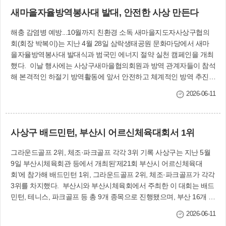
영한다. 사상구는 운영에 앞서 시설물과 수질, 안전 점검을 완료했으
새마을자율방역봉사대 발대, 안전한 사상 만든다
며, 이용객들이 안심하고 이용할 수 있도록 정기적인 청소와 수질 관
리도 지속적으로 실시할 계획이다. 녹지공원과 관계자는 “주민들이
해충 감염병 예방...10월까지 친환경 소독 새마을지도자사상구협의
가까운 공원에서 시원하게 더위를 식히며 가족과 함께 즐거운 시간을
회(회장 박복이)는 지난 4월 28일 삼락생태공원 문화마당에서 새마
보내길 바란다”며 “앞으로도 안전하고 쾌적한 생활밀착형 휴식 공간
을자율방역봉사대 발대식과 범국민 에너지 절약 실천 캠페인을 개최
조성에 힘쓰겠다”고 말했다. 녹지공원과(☎310-4521)
했다. 이날 행사에는 사상구새마을협의회원과 방역 관계자들이 참석
해 본격적인 하절기 방역활동에 앞서 안전하고 체계적인 방역 추진을
다짐하고, 생활 속 에너지 절약 실천 분위기 확산에 뜻을 모았다. 사
2026-06-11
상구 12개 동 새마을자율방역봉사대는 6월부터 10월까지 하절기 감
염병 예방과 쾌적한 생활환경 조성을 위해 주택가 이면도로와 공원,
하천변 등 방역 취약지를 중심으로 집중 방역활동을 펼칠 계획이다.
사상구 배드민턴, 부산시 어르신체육대회서 1위
사상구새마을자율방역봉사대 관계자는 “매년 하절기 전염병 예방과
쾌적한 생활환경 조성을 위해 새마을자율방역봉사대가 현장에서 적
그라운드골프 2위, 체조·파크골프 각각 3위 기록 사상구는 지난 5월
극 활동하고 있다”며 “주민들이 안심하고 생활할 수 있는 건강한 지역
9일 부산시체육회관 등에서 개최된‘제21회 부산시 어르신체육대
사회 조성과 에너지 절약 실천문화 확산에도 최선을 다하겠다”고 말
회’에 참가해 배드민턴 1위, 그라운드골프 2위, 체조·파크골프가 각각
했다. 자치행정과(☎310-4121), 보건행정과(☎310-5106)
3위를 차지했다. 부산시와 부산시체육회에서 주최한 이 대회는 배드
민턴, 테니스, 파크골프 등 총 9개 종목으로 진행됐으며, 부산 16개 구
·군 1천500여 명의 대표선수단이 참가했다. 사상구에서는 전 종목
2026-06-11
114명의 선수단이 참가해 경기를 치렀다. 사상구 선수단의 대회 참