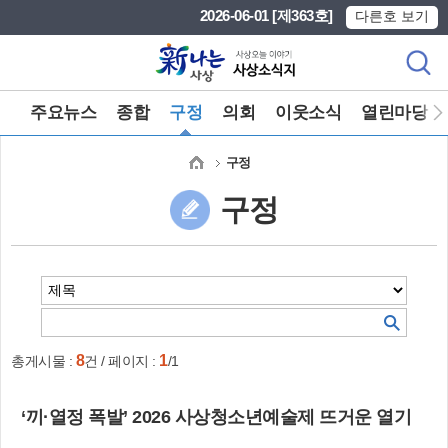
본문 바로가기
메인메뉴 바로가기
2026-06-01 [제363호]
다른호 보기
주요뉴스
종합
구정
의회
이웃소식
열린마당
구정
구정
8
1
총게시물 :
건 / 페이지 :
/1
‘끼·열정 폭발’ 2026 사상청소년예술제 뜨거운 열기