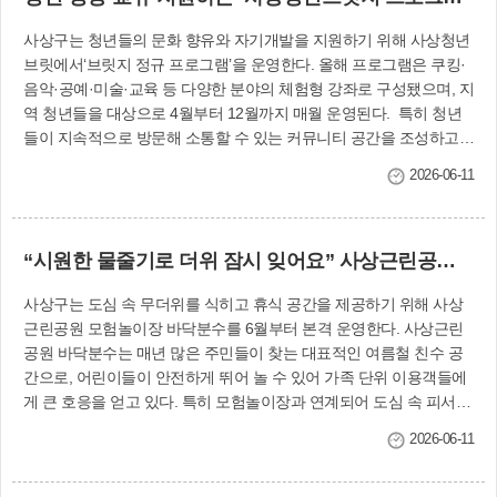
이 마련돼 관람객들의 발길을 끌었다. 아동청소년
리도 지속적으로 실시할 계획이다. 녹지공원과 관계자는 “주민들이
과 관계자는 “앞으로도 청소년들이 주도적으로 참
사상구는 청년들의 문화 향유와 자기개발을 지원하기 위해 사상청년
가까운 공원에서 시원하게 더위를 식히며 가족과 함께 즐거운 시간을
여하고 즐길 수 있는 문화 활동의 장을 지속적으로
브릿에서‘브릿지 정규 프로그램’을 운영한다. 올해 프로그램은 쿠킹·
보내길 바란다”며 “앞으로도 안전하고 쾌적한 생활밀착형 휴식 공간
확대해 건강한 성장과 다양한 경험을 지원하겠
음악·공예·미술·교육 등 다양한 분야의 체험형 강좌로 구성됐으며, 지
조성에 힘쓰겠다”고 말했다. 녹지공원과(☎310-4521)
다”고 전했다. 제2차 사상청소년예술제는 오는 10
역 청년들을 대상으로 4월부터 12월까지 매월 운영된다. 특히 청년
월 사상강변축제와 연계해 개최될 예정이다. 아
들이 지속적으로 방문해 소통할 수 있는 커뮤니티 공간을 조성하고,
동청소년과(☎310-5214)
생활·문화·창작 활동을 기반으로 지역 청년들의 교류와 네트워크 형
2026-06-11
성을 지원하는 데 중점을 두고 운영된다. 프로그램 신청은 카카오톡
채널을 통해 가능하며, 스터디, 소모임 등을 위한 공간 대관은 6월부
터 구 홈페이지에서 사상구 통합예약 시스템을 통해 신청할 수 있다.
“시원한 물줄기로 더위 잠시 잊어요” 사상근린공원 바닥분수 6월부터 운영
6월 주요 프로그램은 ▲부산의 피란수도 역사와 음식을‘알아보는 부
산의 역사와 음식’▲자신의 인생 가치를 찾아보고 하트빵을 꾸미는
사상구는 도심 속 무더위를 식히고 휴식 공간을 제공하기 위해 사상
‘청년 인생가치 쿠킹클래스’ ▲우쿨렐레 코드와 연주를 배우는‘우쿨
근린공원 모험놀이장 바닥분수를 6월부터 본격 운영한다. 사상근린
렐레 연주’ ▲초급자를 위한‘바이올린 연주’ 등 이다. 미래청년기획단
공원 바닥분수는 매년 많은 주민들이 찾는 대표적인 여름철 친수 공
관계자는 “청년들이 다양한 활동을 통해 취미와 재능을 발견하고 자
간으로, 어린이들이 안전하게 뛰어 놀 수 있어 가족 단위 이용객들에
연스럽게 교류할 수 있는 계기가 되길 바란다”며 “앞으로도 청년들의
게 큰 호응을 얻고 있다. 특히 모험놀이장과 연계되어 도심 속 피서지
수요를 반영한 맞춤형 프로그램 운영에 힘쓰겠다”고 말했다. 미래청
역할을 톡톡히 할 것으로 기대된다. 운영시간은 6~7월과 9월에는 오
년기획단 (☎310-5252)
2026-06-11
전 11시, 오후 1시·3시·5시 하루 4회씩 30분간 가동하며, 무더위가 절
정에 이르는 8월에는 오전 11시부터 오후 5시까지 매시간 20분씩 운