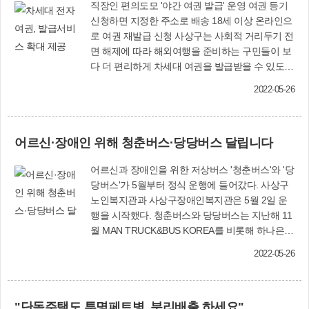
직장인 편의도모 '야간 여권 발급' 운영 여권 등기
신청하면 지정한 주소로 배송 18세 이상 온라인으
로 여권 재발급 신청 사상구는 사회적 거리두기 전
면 해제에 따라 해외여행을 준비하는 구민들이 보
다 더 편리하게 차세대 여권을 발급받을 수 있도록
다양한 맞춤형 여권 발급서비스를 펼치고 있다. □
2022-05-26
차세대 전자여권 발급＝2021년 12월 21일부터 기
존의 종이 재질의 전자여권보다 보안성(위·변조
방지), 내구성이 대폭 강화된 폴리카보네이트
어르신·장애인 위해 청춘버스·당당버스 달립니다
(Polycarbonate, PC) 타입이다. 발급 수수료는 유
효기간 10년 58면 기준 5만3천원이다. □ 야간 여
어르신과 장애인을 위한 저상버스 '청춘버스'와 '당
권 발급창구 운영＝평일 근무시간 방문이 어려운
당버스'가 5월부터 정식 운행에 들어갔다. 사상구
민원인을 위해 사상구청 종합민원실(1층)에서 매
노인복지관과 사상구장애인복지관은 5월 2일 운
주 목요일 오후 6시∼8시까지 운영한다. □ 맞춤형
행을 시작했다. 청춘버스와 당당버스는 지난해 11
개별·계약등기 배달사업＝방문 수령이 어려운 직
월 MAN TRUCK&BUS KOREA를 비롯해 하나은
장인 등을 위해 여권 발급시 등기(개별·계약) 수령
행, 감전교회, 샘물교회, 고신대복음병원, 굿모닝
을 신청하면 지정한 주소로 배송해 준다. 개별등기
2022-05-26
성모안과, ㈜해원티엔디 등의 후원으로 사회복지
는 조폐공사에서 발송하며 비용은 5천500원(카드
법인 주는사랑복지재단에서 마련한 저상버스(2
결제, 본인만 수령 가능), 맞춤형 계약등기는 사상
대)로, 코로나19 확산에 따라 운행 일정이 미뤄졌
구청에서 여권 수령 후 우체국 등기로 배송한다.
"단독주택도 투명페트병, 분리배출 하세요"
다가 이번에 정식 운행하게 됐다. 청춘버스·당당버