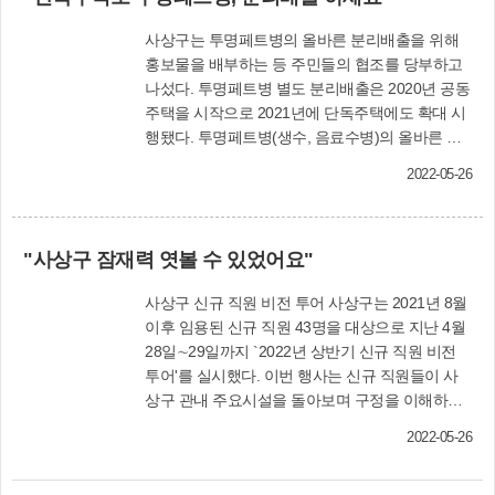
비용은 3천700원 현금결제만 가능하다. □ 온라인
스는 3개 출입문을 갖춰 승·하차가 편리하며 기존
여권 재발급 신청＝기존에 전자여권 발급 이력이
사상구는 투명페트병의 올바른 분리배출을 위해
저상버스보다 최대 8㎝ 더 낮은데다 자동경사판
있는 만18세 이상 성인(남성의 경우 병역을 마친
홍보물을 배부하는 등 주민들의 협조를 당부하고
적용으로 휠체어 탑승이 용이하다. 버스 이용은 사
사람)을 대상으로 실시한다. 정부24 홈페이지
나섰다. 투명페트병 별도 분리배출은 2020년 공동
상구 지역주민 중 60세 이상 어르신과 장애인복지
(www.gov.kr) 검색창에 `여권 재발급'을 검색한 후
주택을 시작으로 2021년에 단독주택에도 확대 시
카드 소지자이면 가능하다. 탑승권은 사상구노인
신청하면 되고, 여권은 본인이 직접 창구를 방문해
행됐다. 투명페트병(생수, 음료수병)의 올바른 분
복지관과 사상구장애인복지관에서 발급받아야 한
수령해야 한다. □ 여권 찾는 날 알림 문자 발송＝여
리배출 방법은 △내용물을 비우고 △깨끗이 헹군
다. 상세 운행 시간 등은 해당 복지관 등에 문의하
권 신청 후 수령하지 않은 민원인을 위한 서비스이
2022-05-26
다음 △라벨을 제거하고 △찌그러뜨린 후 뚜껑을
면 된다. 노인장애인복지과(☎310-4325) 사상구노
다. 여권 교부 예정일 3일 이상 지난 신청인에게 휴
닫아 △분리수거함에 투입하거나 투명 봉투에 담
인복지관(☎325-7555) 사상구장애인복지관
대전화 문자로 수령일을 안내해준다. 민원여권과
아 배출하면 된다. 특히 무색페트병은 내용물을 확
(☎302-5533)
(☎310-4481∼5)
"사상구 잠재력 엿볼 수 있었어요"
인할 수 있는 투명 또는 반투명 봉투 등에 따로 담
아 다른 플라스틱, 유색페트병과 섞이지 않게 배출
사상구 신규 직원 비전 투어 사상구는 2021년 8월
해야 한다. 청소행정과(☎310-4452)
이후 임용된 신규 직원 43명을 대상으로 지난 4월
28일∼29일까지 `2022년 상반기 신규 직원 비전
투어'를 실시했다. 이번 행사는 신규 직원들이 사
상구 관내 주요시설을 돌아보며 구정을 이해하고
사상구 공무원으로서 자긍심과 소속감을 높이기
2022-05-26
위해 마련된 것이다. 투어는 지역의 대표 도서관으
로 자리매김한 부산도서관 방문을 시작으로 신발