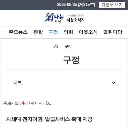
본문 바로가기
메인메뉴 바로가기
2022-05-25 [제315호]
다른호 보기
주요뉴스
종합
구정
의회
이웃소식
열린마당
구정
구정
4
1
총게시물 :
건 / 페이지 :
/1
차세대 전자여권, 발급서비스 확대 제공