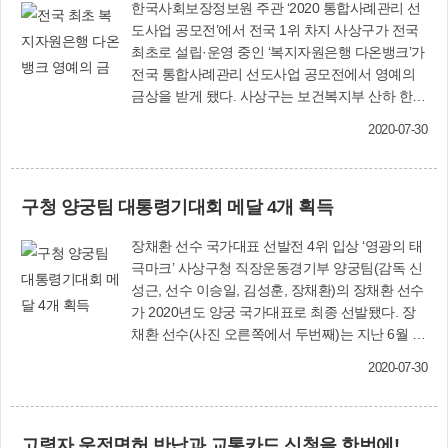
한국사회보장정보원 주관 ‘2020 통합사례관리 선
도사업 공모전’에서 전국 1위 차지 사상구가 전국
최초로 설립·운영 중인 ‘복지자원은행 다온뱅크’가
전국 통합사례관리 선도사업 공모전에서 영예의
금상을 받게 됐다. 사상구는 보건복지부 산하 한국
사회보장정보원에서 전국 자치단체를 대상으로
2020-07-30
진행한 ‘2020년 통합사례관리 선도사업 공모전’에
서 복지자원은행 다온뱅크 설립·운영 사례로 1위
를 차지했다. 이번 공모전에서 ‘다온뱅크’는 위기가
구청 양궁팀 대통령기대회 메달 4개 획득
구가 필요한 복지서비스를 바로 찾아 즉시 지원해
주는 우수한 시스템을 갖추고 있다는 평가를 받았
장채환 선수 국가대표 선발전 4위 입상 ‘영광의 태
다. ‘다온뱅크’는 위기가구가 발생했을 때를 대비해
극마크’ 사상구청 직장운동경기부 양궁팀(감독 신
지역 내 복지자원(의료·일자리 및 집수리 등 복지
성근, 선수 이승일, 김성훈, 장채환)의 장채환 선수
서비스)을 미리 저축해 두었다가 필요시 사용할 수
가 2020년도 양궁 국가대표로 최종 선발됐다. 장
있는 ‘복지자원은행’으로 지난해 9월 전국 최초로
채환 선수(사진 오른쪽에서 두번째)는 지난 6월 16
설립됐다. 다온뱅크 협약 기관으로는 ▶의료부문
일~19일까지 광주광역시 남구 국제양궁장에서 열
부산보훈병원, 3for1통합지원센터 ▶일자리부문
2020-07-30
린 국가대표 3차 선발전에서 최종 4위로 입상하며
부산북부고용복지플러스센터, 사상지역자활센터
국가대표 1진에 선발됐다. 또 20일부터 개최된 제
▶정신건강부문 사상구정신건강복지센터, 중독관
38회 대통령기 전국 남·여 양궁대회에서도 개인전
리통합지원센터 등 모두 24개 기관이 참여하고 있
고령자 운전면허 반납과 교통카드 신청을 한번에!
(70m, 50m, 종합, 혼성) 4종목에서 은메달 2개와