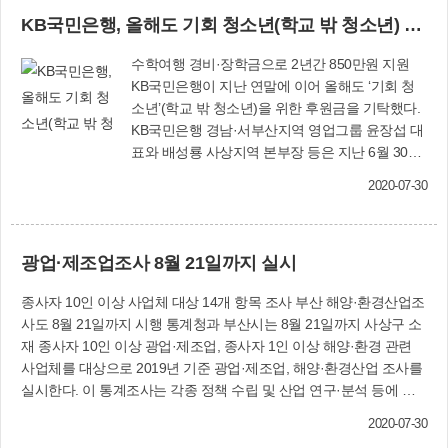
로부터 다른 교차로 접하는 지점까지의 도로)에 불법 주·정차된 차량
업체에서도 쓸 수 있다. 부산시는 2018년 7월부터
KB국민은행, 올해도 기회 청소년(학교 밖 청소년) 후원
이 신고 대상이다. 6월 29일~7월 31일까지의 계도 기간에는 계고장
고령자 운전면허 자진반납 우대제를 시행, 올해 5
을 발부하며, 8월 3일 주민신고 접수 분부터는 과태료를 가중 부과할
월 기준 1만7천여명의 운전면허를 반납 받았으며,
수학여행 경비·장학금으로 2년간 850만원 지원
방침이다. 또 소화전 주변 불법 주·정차 차량(주·정차 금지 교통안전
이에 따라 2017년까지 지속해서 증가하던 고령자
KB국민은행이 지난 연말에 이어 올해도 ‘기회 청
표지가 설치된 소방시설 주변 5m 이내 정지 상태 차량)도 8월 3일 주
유발 교통사고 사망자 수가 감소하는 효과를 보고
소년’(학교 밖 청소년)을 위한 후원금을 기탁했다.
민신고 접수 분부터는 과태료를 가중 부과할 예정이다. ‘불법 주·정차
있다. 부산시 공공교통정책과(☎888-3916)
KB국민은행 경남·서부산지역 영업그룹 윤장섭 대
주민신고제’는 주민 누구나 스마트폰의 ‘안전신문고’ 또는 ‘생활불편
표와 배성룡 사상지역 본부장 등은 지난 6월 30일
신고’ 앱을 통해 주·정차 위반차량을 신고하는 제도다. 스마트폰 앱을
사상구청을 방문해 ‘기회 청소년’(학교 밖 청소년)
통해 위반 지역과 차량번호가 식별 가능하도록 동일한 위치에서 1분
2020-07-30
들을 위해 써달라며 후원금 500만원을 전달했다.
간격으로 촬영한 사진(촬영시간 표시돼야 함) 2장 이상을 위반사실
기탁된 후원금은 기회 청소년을 위한 수학여행 경
적발로부터 3일 이내에 신고하면 된다. 어린이보호구역의 경우 안전
비와 자기 목표 달성 장학금으로 쓰일 예정이다.
표지[주·정차 금지 표지판 또는 노면표시(황색실선 또는 복선)]와 어
광업·제조업조사 8월 21일까지 실시
윤장섭 대표는 이날 “국민은행 직원 모두가 학교
린이보호구역임을 나타내는 표시가 차량 사진으로 확인돼야 한다. 단
밖 청소년들의 꿈을 응원할 수 있는 기회가 와서
속공무원은 신고내용을 검토해 요건이 맞으면 현장 출동 없이 위반자
종사자 10인 이상 사업체 대상 14개 항목 조사 부산 해양·환경산업조
매우 기쁘게 생각한다”며 “청소년들에게 조금이나
에게 과태료를 부과(가중 부과)한다. 교통행정과 관계자는 “어린이보
사도 8월 21일까지 시행 통계청과 부산시는 8월 21일까지 사상구 소
마 도움이 되었으면 좋겠다”고 밝혔다. KB국민은
호구역이 불법 주정차 주민신고제 대상으로 추가됨으로써 기존 4개
재 종사자 10인 이상 광업·제조업, 종사자 1인 이상 해양·환경 관련
행은 지난해 연말에도 사상구 학교밖청소년지원
구역(소방시설 주변, 교차로 모퉁이, 버스정류소, 보도·횡단보도)에서
사업체를 대상으로 2019년 기준 광업·제조업, 해양·환경산업 조사를
센터(사상구 꿈드림)의 청소년과 실무자 등 21명
5개 구역으로 늘어났다”며 “화재 등 비상시 원활한 교통흐름과 어린
실시한다. 이 통계조사는 각종 정책 수립 및 산업 연구·분석 등에 필
이 12월 16일~19일까지 3박4일 일정으로 제주도
이 등 보행자의 안전을 위해 교통법규를 준수하고 주차질서를 꼭 지
요한 기초자료를 파악하기 위해 해마다 실시하는 국가 지정·승인 통
로 수학여행을 갈 수 있도록 350만원을 후원했다.
켜줄 것을 당부드린다”고 말했다. 교통행정과(☎310-4506)
2020-07-30
계조사이다. 광업·제조업조사의 경우 조사기간 동안 조사원이 사업
수학여행을 다녀온 청소년들은 김대근 구청장과