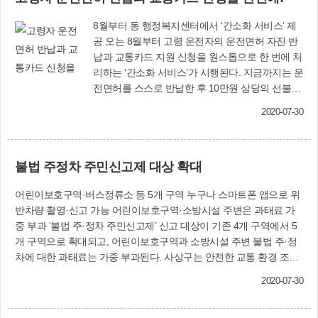
다. 또 사상구는 ‘다온뱅크 플러스 희망나눔 사
동메달 2개를 목에 걸었다. 구청 양궁팀 신성근 감
업’을 부산사회복지공동모금회, 사상구지역사회
8월부터 동 행정복지센터에서 ‘간소화 서비스’ 제
독은 “코로나19 장기화로 힘든 상황에서도 국가대
보장협의체와 손잡고 공동 추진하기로 뜻을 모으
공 오는 8월부터 고령 운전자의 운전면허 자진 반
표 선발을 목표로 훈련에 매진한 결과, 좋은 성과
고, 지난 5월 26일 업무 협약도 체결했다. 이 밖에
납과 교통카드 지원 신청을 원스톱으로 한 번에 처
를 거두었다”며 “앞으로도 구민들의 크나큰 관심
㈜정현전기물류와 ㈜신한스틸 등 기업체가 올해
리하는 ‘간소화 서비스’가 시행된다. 지금까지는 운
과 응원에 보답하기 위해 더욱 노력하겠다”고 말했
‘다온뱅크 백년회원’으로 신규 가입하면서 취약계
전면허를 스스로 반납한 후 10만원 상당의 선불교
다. 한편 사상구청 양궁팀은 지난해 전국 규모 양
층 지원 등 지속적인 후원을 약속했으며, 물품 기
통카드 지원 신청을 하기 위해 고령 운전자들이 경
궁대회에 모두 8차례 출전해 금메달 2개, 은메달 3
부를 비롯해 집수리, 재능 기부 등 어려운 이웃들
2020-07-30
찰청과 동 행정복지센터를 이중 방문해야 하는 불
개, 동메달 4개의 빼어난 성적을 올렸다. 자치행정
에게 필요한 복지자원 후원을 약속(저축)하는 주
편이 있었다. 이러한 불편을 해소하기 위해 행정안
과(☎310-4121)
민과 봉사단체, 자영업자도 늘어나고 있다. 한편
전부는 면허 반납과 지원 신청을 동 행정복지센터
2020 통합사례관리 선도사업 공모전 시상식은 올
불법 주정차 주민신고제 대상 확대
에서 한 번에 처리할 수 있는 간소화 서비스 시스
해 하반기에 열릴 ‘통합사례관리 사업성과 공유대
템을 구축, 8월부터 전국적으로 시행하기로 했다.
회’에서 진행될 예정이다. 복지정책과(☎310-
어린이보호구역·버스정류소 등 5개 구역 누구나 스마트폰 앱으로 위
‘고령자 운전면허 자진반납 간소화 서비스’를 이용
4662)
반차량 촬영·신고 가능 어린이보호구역·소방시설 주변은 과태료 가
하려면 만 65세 이상 고령운전자(부산의 경우
중 부과 ‘불법 주·정차 주민신고제’ 신고 대상이 기존 4개 구역에서 5
1955년 12월 31일 이전 출생) 본인이 운전면허증
개 구역으로 확대되고, 어린이보호구역과 소방시설 주변 불법 주·정
을 갖고 주소지 동 행정복지센터를 직접 방문해 신
차에 대한 과태료는 가중 부과된다. 사상구는 안전한 교통 환경 조성
청서를 작성한 뒤 면허증과 함께 제출하면 된다.
을 위해 6월 29일부터 어린이보호구역에 불법 주정차한 차량에 대한
운전면허를 자진 반납하면 10만원 상당의 선불 교
2020-07-30
주민신고제를 시행하고 있다. 어린이보호구역의 경우 평일(토·일·공
통카드를 받는데, 버스와 도시철도 등 대중교통을
휴일 제외) 오전 8시~오후 8시까지 초등학교 정문 앞 도로(주출입구
이용할 수 있을 뿐만 아니라 편의점 등 일부 유통