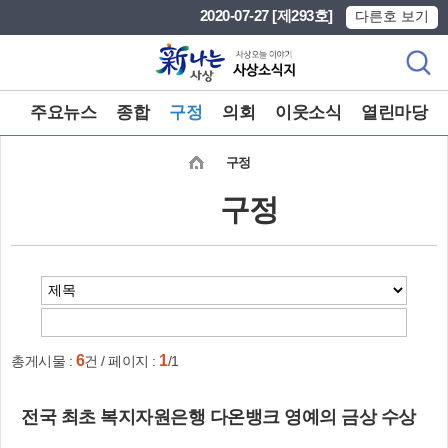
본문 바로가기
메인메뉴 바로가기
2020-07-27 [제293호]
다른호 보기
주요뉴스
종합
구정
의회
이웃소식
열린마당
구정
구정
6
1
총게시물 :
건 / 페이지 :
/1
전국 최초 복지자원은행 다온뱅크 영예의 금상 수상