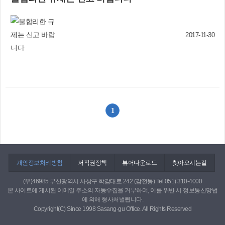
성, 문치환, 캐러멜톡, ‘허유진과 3인용’ 등도 큰 박
있다. 산불이 발생하면 지상진화대(21명)와 보조
수를 받았다. 녹지공원과 관계자는 “2017 사상 국
진화대(330명)를 현장에 즉각 투입, 진화차량(2대)
화전시회가 구민들의 적극적인 참여와 성원에 힘
과 고압호스 등 진화장비를 이용해 산불을 조기 진
입어 대성황을 이뤘다”며 감사의 인사를 올렸다.
2017-11-30
화해 피해를 최소화할 방침이다. 녹지공원과 관계
녹지공원과(☎310-4536) 문화교육홍보과(☎310-
자는 “소중한 산림을 보호하기 위해 산림 방화범과
4064) 사진 설명: 관람객들로 크게 붐빈 국화전시
실화범은 물론, 입산통제구역 무단입산, 산림 안에
장, 사상 국화전시회 개막식, 젊은이들로부터 큰
담배꽁초 버리는 행위 등을 강력 단속해 엄중 처벌
인기를 모은 ‘핑크뮬리 터널’, 밤에도 국화 앞에서
할 방침”이라며 등산객과 주민들의 협조를 당부했
찰칵찰칵, ‘어맥 페스티벌’ 초청가수 신형원 공연에
다. 녹지공원과(☎310-4545)
큰 박수를 보내는 관객들(사진 위에서 부터)
1
개인정보처리방침
저작권정책
뷰어다운로드
찾아오시는길
(우)46985 부산광역시 사상구 학감대로 242 (감전동) Tel 051) 310-4000
본 사이트에 게시된 이메일 주소의 자동수집을 거부하며, 이를 위반 시 정보통신망법
에 의해 형사처벌됩니다.
Copyright(C) Since 1998 Sasang-gu Office. All Rights Reserved