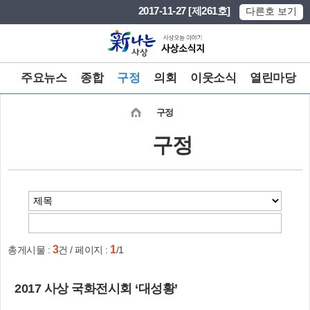
본문 바로가기
메인메뉴 바로가기
2017-11-27 [제261호]
다른호 보기
주요뉴스
종합
구정
의회
이웃소식
열린마당
구정
구정
3
1
총게시물 :
건 / 페이지 :
/1
2017 사상 국화전시회 ‘대성황’