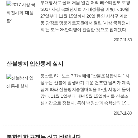
부대행사로 올해 처음 열린 어맥 페스티벌도 호평
‘2017 사상 국화전시회’가 대성황을 이뤘다. 10월
27일부터 11월 15일까지 20일 동안 사상구 괘법
동 광장로 명품가로공원에서 열린 ‘사상 국화전시
회’는 모두 35만여명이 관람한 것으로 집계됐다.
평일에는 평균 1만여명이, 토요일과 일요일에는 2
2017-11-30
만여명이 국화 향기 가득한 명품가로공원을 찾아
가을의 정취를 만끽했다. 특히 주말에는 가족과 함
께, 친구와 함께 공원을 방문해 초가집과 호박, 노
산불방지 입산통제 실시
란 국화 등으로 꾸며진 조형물 ‘시골풍경’과 두 마
리의 ‘대형 봉황’ 조형물 앞에서 셀카를 찍으면서
등산로 6개 노선 7.7㎞ 폐쇄 “산불조심합시다.” 사
멋진 추억을 남기는 시민들로 크게 붐볐다. 또 최
상구는 산불이 발생하기 쉬운 건조한 날씨가 계속
근 SNS에서 많은 화제를 모으고 있는 ‘핑크뮬
됨에 따라 산불방지종합대책을 마련, 시행에 들어
리’(분홍빛 억새)로 꾸며진 터널은 셀카 찍는 젊은
갔다. 11월 1일부터 내년 5월 15일까지를 산불조
이들로 북적였다. 올해 처음 국화전시회 부대행사
심기간으로 정했다. 특히 백양산과 승학산의 19필
로 열린 ‘어맥 페스티벌’도 폭발적인 인기를 끌었
지, 305.6㏊를 입산통제구역으로 지정했으며, 등
다. 파워풀한 남성 듀오 ‘도시아이들’이 ‘달빛 창가
2017-11-30
산로 6개 노선 7.7㎞를 폐쇄했다. 또 11월 6일 오전
에서’, ‘선녀와 나뭇꾼’ 등 히트곡을 잇따라 선사하
동서대학교 뒤편 엄광산에서 ‘산불감시원 발대식
자 관객들은 무대 앞으로 뛰어나와 한데 어우러져
및 숲 가꾸기 행사’를 진행했으며, 산불감시원 30
춤을 추며 환호했다. 가수 신형원을 비롯해 박현
불합리한 규제는 신고 바랍니다
명이 산불발생 위험지역 17곳에 배치돼 근무하고