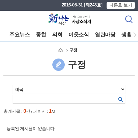
본문 바로가기
메인메뉴 바로가기
2016-05-31 [제243호]
다른호 보기
주요뉴스
종합
의회
이웃소식
열린마당
생활정
구정
구정
0
1
총게시물 :
건 / 페이지 :
/0
등록된 게시물이 없습니다.