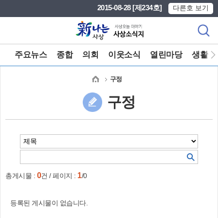
본문 바로가기
메인메뉴 바로가기
2015-08-28 [제234호]
다른호 보기
주요뉴스
종합
의회
이웃소식
열린마당
생활정
구정
구정
0
1
총게시물 :
건 / 페이지 :
/0
등록된 게시물이 없습니다.