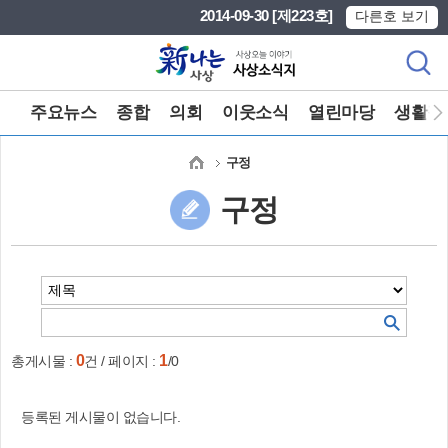
본문 바로가기
메인메뉴 바로가기
2014-09-30 [제223호]
다른호 보기
주요뉴스
종합
의회
이웃소식
열린마당
생활정
구정
구정
0
1
총게시물 :
건 / 페이지 :
/0
등록된 게시물이 없습니다.