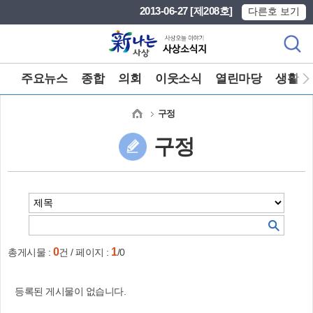
본문 바로가기
메인메뉴 바로가기
2013-06-27 [제208호]
다른호 보기
주요뉴스
종합
의회
이웃소식
열린마당
생활정
구정
구정
0
1
총게시물 :
건 / 페이지 :
/0
등록된 게시물이 없습니다.