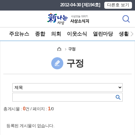
본문 바로가기
메인메뉴 바로가기
2012-04-30 [제194호]
다른호 보기
주요뉴스
종합
의회
이웃소식
열린마당
생활정
구정
구정
0
1
총게시물 :
건 / 페이지 :
/0
등록된 게시물이 없습니다.