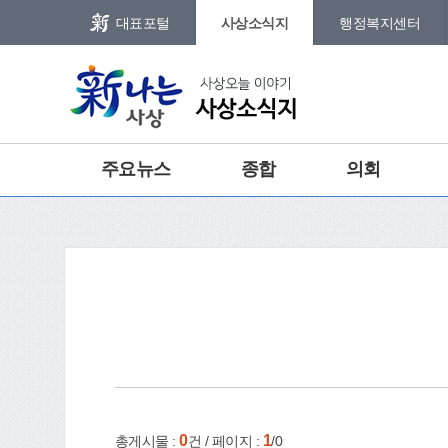
본문 바로가기
메인메뉴 바로가기
대표포털
사상소식지
행정복지센터
그램
트위터
주요뉴스
종합
의회
건강
홈
e-book
인쇄
0
1
총게시물 :
건 / 페이지 :
/0