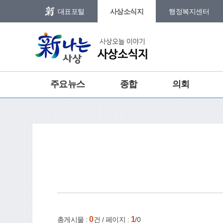
본문 바로가기
메인메뉴 바로가기
대표포털
사상소식지
행정복지센터
그램
트위터
주요뉴스
종합
의회
홈
e-book
인쇄
0
1
총게시물 :
건 / 페이지 :
/0