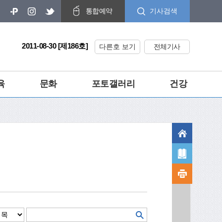
기사검색
통합예약
2011-08-30 [제186호]
다른호 보기
전체기사
육
문화
포토갤러리
건강