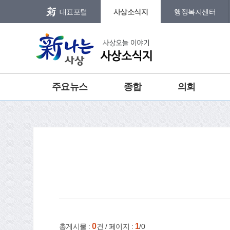
본문 바로가기
메인메뉴 바로가기
대표포털
사상소식지
행정복지센터
그램
트위터
주요뉴스
종합
의회
건강
홈
e-book
인쇄
0
1
총게시물 :
건 / 페이지 :
/0