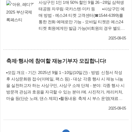
사상구민 1인 1매 50% 할인 9월 26∼28일 삼락생
태공원 자우림·국카스텐·미카 등 ▪사상구민 예
매 방법 - 예스24 티켓 고객센터(☎1544-6399)를
통한 전화 예매로만 가능 - 모바일 티켓은 예스24
티켓 회원에게만 발급 가능(비회원의 경우 별도의
모바일 티켓 발급 불가) - 1인 1매, 본인에 한해 예
2025-09-05
매 및 입장 가능 - 공연 당일 기준 거주지가 ‘부산
사상구’로 표기된 신분증 혹은 등본을 지참한 후,
관람 당일 현장 ‘할인 티켓’ 부스 방문 한국을 넘
축제·행사에 참여할 재능기부자 모집합니다!
어 아시아를 대표하는 축제로 성장하고 있는 2025
부산국제록페스티벌이 오는 9월 26∼28일 삼락생
▪모집 개요 - 기간: 2025년 9월 1∼10일(10일간) - 방법: 신청서 작성
태공원에서 열린다. 올해로 26주년을 맞은 축제는
후 사상문화원 접수(이메일, 팩스 등) - 대상: 각종 행사 시 재능 나눔
세계적인 국내외 아티스트들이 대거 참여해 삼락
을 실천하고자 하는 사상구민, 사상구 소재 단체 - 분야: 각종 행사 시
생태공원을 뜨겁게 달굴 예정이다. 지난해에 이어
방문객 관심과 호응을 자극할 수 있는 분야 /예. 사진작가, 캐리커처,
올해에도 사상구민에게는 입장료50%를 할인해
마술 등(단순 노래, 댄스 제외) ▪활동내용: 축제 시 부스 운영(재료비
준다. 9월 26일 첫째날에는 파워풀한 퍼포먼스를
제공), 행사 후 봉사활동 시간 인정 ▪접수: 사상문화원(이메일:
자랑하는 ‘자우림’, 부산 출신 보컬 정용화가 소속
2025-09-05
sasang_9111@hanmail.net, fax. 317－9111) ▪문의: 사상문화원
된 ‘씨앤블루’, 1990년대 영국 브릿팝 열풍의 주역
(☎316－9111)
인 ‘스웨이드’, ‘쏜애플’ 등이 참여해 록의 진수를 선
사한다. 9월 27일 둘째날에는 레바논 출신 영국 싱