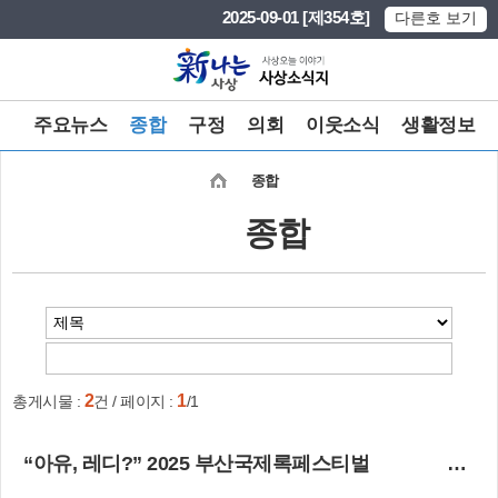
본문 바로가기
메인메뉴 바로가기
2025-09-01 [제354호]
다른호 보기
주요뉴스
종합
구정
의회
이웃소식
생활정보
종합
종합
2
1
총게시물 :
건 / 페이지 :
/1
“아유, 레디?” 2025 부산국제록페스티벌