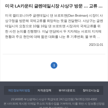
다. 이에 따라 사상구는 관내 초·중·고등학생 및 지
보고와 기념사, 축사, 시삽 퍼포먼스, 에어샷 순으
지역을 위해 봉사해 왔다. 특히 2015년부터 6년간
미국 LA카운티 글렌데일시장 사상구 방문 … 교류 희망 전달
역 내 청소년을 대상으로 향후 5년간 총예산 176
로 진행된다. 교통행정과(☎310-4552) 녹지공원과
학장동새마을 부녀회장을 역임하면서 사랑의 김
억 5천100만 원을 들여 ▲지역과 함께하는 교육
(☎310-4522)
장 김치, 영양 가득 밑반찬 나눔, 토요 행복국수 나
미국 캘리포니아주 글렌데일시 댄 브로트맨(Dan Brotman) 시장이 사
국제화 인프라 구축 ▲공교육 강화로 실현하는 교
눔 등을 활발히 추진했다. 또 학장동민 체육대회,
상구청을 방문해 국제교류를 희망하는 뜻을 전달했다. 사상구는 글렌
육국제화 추진 ▲모두가 함께해요, 온누리 서부
고향의 강 문화축제 등이 성황리에 개최되는데에
데일시의 요청으로 10월 16일 댄 브로트맨 시장과의 국제교류를 위
산!! 등 3개 분야, 14개 사업을 추진한다. 사상구는
기여했으며 현재는 지역사회보장협의체 회장으로
한 사전 논의를 진행했다. 이날 면담에서 두 지자체는 서로의 지자체
특히 글로벌 리더십 역량 강화를 위해 '사상구 국
서 취약계층 지원에 앞장서고 있다. 사상문화상 김
현황과 주요 현안에 대해 짧은 대화를 나눈 후 기후변화, 물 부족 등
제화센터'를 서부산 교육국제화특구의 거점센터
덕규 동산 김형기선생기념사업회 고문 사상문화
환경 문제에 대한 고민을 공유하고, 교환 학생, 예술단 교류 등 두 도
로 활용해 서부산 구민 누구나 이용할 수 있는 영
2023-11-01
상 김덕규(86) 동산(東山) 김형기선생기념사업회
시 간 교류 접점을 찾는데 주력했다. 기획감사실(☎310-4015)
어 콘텐츠를 운영할 계획이다. 또 청소년이 관광통
고문은 2016년 10월부터 사상문화원 향토사 연구
역 수업 이수 후 지역 관광명소 등에서 관광통역안
위원으로 활동하며 사상구 향토 사료의 발굴과 조
내사로 활동할 수 있도록 추진하고, AI 학습프로그
사, 연구, 수집 등에 길라잡이 역할을 해왔다. 특히
램을 기반으로 온오프라인 맞춤형 학습지원을 체
1
30년에 걸쳐 사상구 출신 독립운동가 동산 김형기
계적으로 운영한다. 평생교육과(☎310-4371)
선생의 업적을 수집·발굴하고 기념관을 건립하는
데 헌신을 다하는 등 사상구 위상을 드높이는 데
앞장서고 있다.
개인정보처리방침
저작권정책
뷰어다운로드
찾아오시는길
(우)46985 부산광역시 사상구 학감대로 242 (감전동) Tel 051) 310-4000
본 사이트에 게시된 이메일 주소의 자동수집을 거부하며, 이를 위반 시 정보통신망법