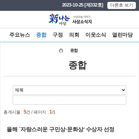
본문 바로가기
메인메뉴 바로가기
2023-10-25 [제332호]
다른호 보기
주요뉴스
종합
구정
의회
이웃소식
열린마당
종합
종합
5
1
총게시물 :
건 / 페이지 :
/1
올해 `자랑스러운 구민상·문화상' 수상자 선정