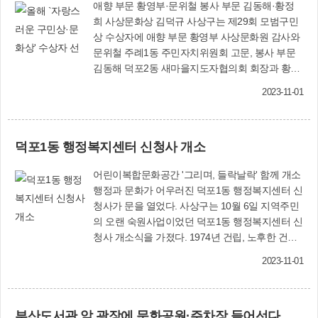
애향 부문 황영부·문위철 봉사 부문 김동해·황정
희 사상문화상 김덕규 사상구는 제29회 모범구민
상 수상자에 애향 부문 황영부 사상문화원 감사와
문위철 주례1동 주민자치위원회 고문, 봉사 부문
김동해 덕포2동 새마을지도자협의회 회장과 황정
희 학장동 지역사회보장협의체 위원장을 각각 선
2023-11-01
정했다. 또 제8회 사상문화상에는 김덕규 동산(東
山) 김형기선생기념사업회 고문이 선정됐다. 시상
식은 10월 21일 사상강변축제 개막식에서 열렸다.
덕포1동 행정복지센터 신청사 개소
모범구민상 / 애향 부문 황영부 사상문화원 감사
황영부(81) 사상문화원 감사는 사상구 토박이로서
어린이복합문화공간 '그리며, 들락날락' 함께 개소
(사)한국지역사회연구소 초대 사무국장을 시작으
행정과 문화가 어우러진 덕포1동 행정복지센터 신
로 11년간 사상문화원 이사와 향토사 연구위원으
청사가 문을 열었다. 사상구는 10월 6일 지역주민
로 활동하며 남다른 봉사 정신과 애향심으로 사상
의 오랜 숙원사업이었던 덕포1동 행정복지센터 신
구 발전을 위해 평생을 노력했다. 특히 진선회 회
청사 개소식을 가졌다. 1974년 건립, 노후한 건물
장을 맡아 지역의 문화유적인 강선대를 보존하는
로 이용이 협소했던 동 행정복지센터를 50여 년이
일에 앞장섰으며 당산제를 지내며 300여 년 간 전
2023-11-01
지난 올해 다시 지어 이전·개소했다. 신청사는 총
승돼 온 전통을 이어가는 등 지역주민의 정신적 구
사업비 62억여 원을 투입해 지하 1층, 지상 5층, 연
심체 역할을 하고 있다. 모범구민상 / 애향 부문 문
면적 1천841㎡ 규모로 건립했다. 층별 주요시설은
위철 주례1동 주민자치위원회 고문 문위철(69) 주
부산도서관 앞 광장에 문화공원·주차장 들어선다
▲1층 북카페, 공유주방 ▲2층 행정복지센터, 복지