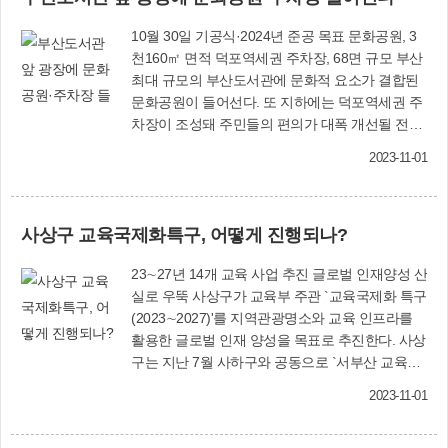
례1동 주민자치위원회 고문은 온골마을에서 태어
상담실, 임산부휴게실 ▲3층 마을건강센터 ▲4층
나 주례1동 토박이들의 모임인 범남회와 청운회
10월 30일 기공식·2024년 준공 목표 문화공원, 3
어린이복합문화공간 `그리며, 들락날락' ▲5층 다
회원으로 활동하며 남다른 애향심으로 마을을 위
천160㎡ 면적 덕포역세권 주차장, 68면 규모 부산
목적홀, 옥상정원이다. 이날 함께 개소한 `그리며,
해 봉사하고 있다. 특히 명맥이 끊어질 위기에 처
최대 규모의 부산도서관에 문화적 요소가 결합된
들락날락'은 지난해 부산시 어린이복합문화공간
한 마을 당산제를 범남회에서 주관하는데 큰 역할
문화공원이 들어선다. 또 지하에는 덕포역세권 주
공모사업에 선정, 시비 14억 원, 구비 6억 원 등 총
을 하는 등 지역사랑을 아낌없이 실천하고 있다.
차장이 조성돼 주민들의 편의가 대폭 개선될 전망
20억 원을 들여 조성했다. 전국 최초로 주민협의체
또한 2016년∼2018년까지 주민자치위원장을 역
이다. 사상구는 10월 30일 오후 3시 조병길 사상구
가 조성과 운영을 함께 하는 부산 유일의 그리기
임하며 지역을 위해 봉사해 왔으며 주민 소통과 화
2023-11-01
청장과 국민의힘 장제원 국회의원, 시·구의원, 지
전문 어린이복합문화공간이다. 자치행정과
합을 위해 노력했다. 모범구민상 / 봉사 부문 김동
역주민 등이 참석한 가운데 `문화공원 및 덕포역세
(☎310-4116) 그리며, 들락날락(☎310-8594) 그리
해 덕포2동 새마을지도자협의회 회장 김동해(64)
권 주차장 기공식'을 개최한다. 부산도서관 문화공
며, 들락날락 이용 안내 〈이용 시간〉 평 일 화
덕포2동 새마을지도자협의회 회장은 지난 2007년
사상구 교육국제화특구, 어떻게 진행되나?
원〈조감도〉은 2024년 12월 준공을 목표로 사업
∼금 09:00∼18:00 주 말 토요일 09:00∼17:00
7월부터 16년간 투철한 사명감으로 어려운 이웃
비 140억 원(시비 110억 원, 구비 30억 원)을 들여
휴관일 일·월요일 및 법정공휴일 〈예약 방법〉
에 대한 봉사를 실천해 왔다. 희망쿠폰 지원사업,
23∼27년 14개 교육 사업 추진 글로벌 인재양성 산
3천160㎡ 면적에 잔디마당, 문화마당, 조형 파고
화∼금 현장 접수 ※ 단체 접수돟 오전만 가능 토
명절 맞이 이웃 돌봄 등 소외이웃을 위한 봉사뿐
실로 우뚝 사상구가 교육부 주관 `교육국제화 특구
라 등을 설치해 사상구의 새 문화쉼터로 자리매김
요일 인터넷(www.sasang.go.kr) 선착순 접수(50
아니라 수십 년간 모범운전자회 사상지부 교통봉
(2023∼2027)'를 지역관광명소와 교육 인프라를
할 예정이다. 덕포역세권 주차장은 문화공원 지하
명)
사회에서 `교통사고 없는 안전도시 사상'을 만들기
활용한 글로벌 인재 양성을 목표로 추진한다. 사상
1층 부지 3천160㎡, 연면적 2천788㎡에 사업비 59
위해 앞장섰다. 또한 배우자와 자녀 또한 지역을
구는 지난 7월 사하구와 공동으로 `서부산 교육국
억 원(국시비 등 44억 6천만원, 구비 14억 4천만
위해 봉사하며 숨은 봉사자로 활동하고 있다. 모범
제화특구'로 지정된 이후 교육부 컨설팅과 부산시
원)을 투입해 68면 규모로 짓는다. 2024년 8월 준
구민상 / 봉사 부문 황정희 학장동 지역사회보장협
2023-11-01
교육청, 교육지원청 등과 협업을 통해 9월 `서부산
공 예정이다. 이날 기공식은 오후 2시 30분 지신밟
의체 위원장 황정희(64) 학장동 지역사회보장협의
교육국제화특구' 사업 5개년 계획 수립을 완료했
기, 전자현악 4중주 공연 등 식전 행사에 이어 경과
체 위원장은 평소 남다른 봉사 정신과 사명감으로