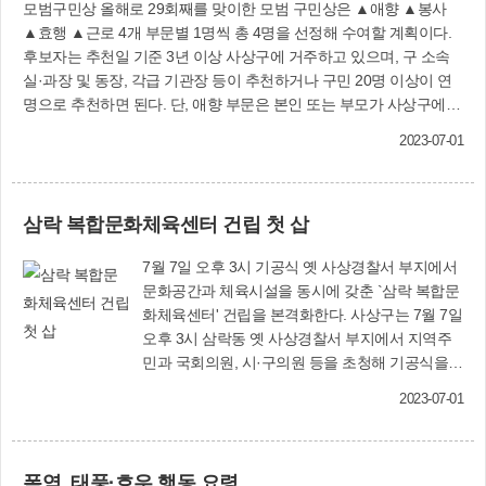
모범구민상 올해로 29회째를 맞이한 모범 구민상은 ▲애향 ▲봉사
▲효행 ▲근로 4개 부문별 1명씩 총 4명을 선정해 수여할 계획이다.
후보자는 추천일 기준 3년 이상 사상구에 거주하고 있으며, 구 소속
실·과장 및 동장, 각급 기관장 등이 추천하거나 구민 20명 이상이 연
명으로 추천하면 된다. 단, 애향 부문은 본인 또는 부모가 사상구에서
출생해 3년 이상 거주하고 있거나 거주했던 자 또는 출생한 사실이
2023-07-01
없으나 관내에서 20년 이상 거주하고 있는 자에 한해 추천받는다. 방
법은 오는 7월 21일까지 추천서, 신상명세서, 공적 개요서 및 공적조
서, 개인정보이용 동의서 등을 사상구청 자치행정과(3층) 또는 각 동
삼락 복합문화체육센터 건립 첫 삽
행정복지센터로 방문 제출하면 된다. 서류 양식은 사상구 홈페이지
(www.sasang. go.kr)에서 내려받아 사용하면 된다. 자치행정과
7월 7일 오후 3시 기공식 옛 사상경찰서 부지에서
(☎310-4116) 사상문화상 올해로 8회째를 맞이한 사상문화상은 향토
문화공간과 체육시설을 동시에 갖춘 `삼락 복합문
문화 발전과 문화예술진흥에 현저한 공적이 있는 구민에게 수여한다.
화체육센터' 건립을 본격화한다. 사상구는 7월 7일
후보 자격은 사상구 지역문화와 생활문화 진흥에 기여한 공이 있는
오후 3시 삼락동 옛 사상경찰서 부지에서 지역주
사람 또는 단체로서 대학교 총장이나 행정기관장 또는 문화 관련 단
민과 국회의원, 시·구의원 등을 초청해 기공식을
체장이 추천하거나 일반 구민 20명 이상 연명으로도 추천할 수 있다.
연다. 삼락동 402-7 일원 3천766㎡ 부지에 건립되
접수는 오는 7월 28일까지 사상구청 5층 문화체육과, 동 행정복지센
2023-07-01
는 삼락 복합문화체육센터는 지하 1층, 지상 5층,
터를 방문 또는 우편 접수하면 된다. 추천서 및 제출서류 양식은 사상
연면적 8천998㎡ 규모다. 454억 원의 사업비(국·
구 홈페이지(www.sasang.go.kr) 또는 사상구청과 동 행정복지센터
시·구비 등, 부지 매입비 포함)가 투입되는 복합문
민원실에 비치되어 있다. 단, 제출서류는 반환하지 않는다. 한편, 모
폭염, 태풍·호우 행동 요령
화체육센터는 수영장, GX룸(요가, 필라테스), 다목