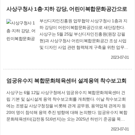
통한 공동 발전을 도모하는데 뜻을 모았다. 낙동강
로당 등 79곳이다. 무더위 쉼터에는 에어컨 등 냉
사상구청사 1층·지하 강당, 어린이복합문화공간으로
시대는 낙동강권역을 새로운 문화와 관광의 랜드
방기기와 함께 비상구급품이 구비돼 있다. 스마트
마크로 만들고 각 도시의 발전을 목적으로 낙동강
그늘막은 사상구청, 도시철도 사상역 횡단보도 등
부산디자인진흥원 업무협약 사상구청사 1층과 지
인근 6개 지자체가 힘을 모은 `낙동강권역 공동번
대로 주변에 설치돼 있어 폭염을 피해 잠시 머무를
하 강당이 어린이복합문화공간으로 새단장한다.
영의 시대'를 의미한다. 이날 낙동강협의체 단체장
수 있다. 집중호우 등 대비 풍수해보험 가입 여름
사상구는 5월 25일 부산디자인진흥원(원장 강필
들은 부산 화명 선착장에서 양산 황산공원 물금 선
철 집중호우와 태풍 등으로 인한 주민의 재산 피해
현)과 사상구청사 어린이복합문화공간 조성 사업
착장까지 생태탐방선을 타고 이동하면서 낙동강
를 실질적으로 보상하기 위해 풍수해보험 가입도
및 디자인 사업 관련 협력체계 구축을 위한 업무협
뱃길 복원사업의 필요성을 공유했다. 기획감사실
추진한다. 풍수해보험은 정부 정책보험 상품으로
약을 체결했다. 이날 협약은 공공디자인을 접목한
(310-4012)
국가와 지자체에서 보험료를 기본 70% 이상을 지
2023-07-01
특색 있는 어린이 복합문화공간 조성을 위한 공공
원해 각종 자연 재난 피해에 대처 가능하도록 하는
기관 간 협업의 첫 사례로 꼽힌다. 재무과(☎310-
것이다. 연간 보험료는 주택의 경우 자부담 1만5천
4152)
원(80㎡ 기준), 상가 2만1천400원(재고자산), 공장
엄궁유수지 복합문화체육센터 설계용역 착수보고회
1만7천100원(재고자산), 온실 7만7천600원(1천㎡
기준) 수준이다. 단 기초생활수급자 및 차상위계층
사상구는 6월 12일 사상구청에서 엄궁유수지 복합문화체육센터 건
은 5∼7월 단체 가입 신청시 보험료 전액을 지원받
립 기본 및 실시설계 용역 착수보고회를 개최했다. 이날 착수보고회
을 수 있다. 급경사지 등 주요 현장 76곳 집중 안전
에는 조병길 사상구청장을 비롯해 관계 공무원, 용역업체 관계자 등
점검 사상구는 5월 1일∼6월 9일까지 신축공사 현
20여 명이 참석해 용역 추진 방향에 대해 논의했다. 엄궁유수지 복합
장, 급경사지 등 주요 현장 76곳에 대해 민간 전문
문화체육센터(감전동 516번지)는 오는 2025년 하반기 준공을 목표
가와 함께 합동으로 집중 안전점검을 실시했다. 조
로 하고 있다. 건축과(☎310-5164)
2023-07-01
병길 사상구청장은 5월 30일 주례동 공동주택 신