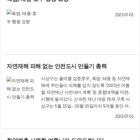
범구민상과 사상문화상 시상은 오는 10월 21∼22일 열리는 제20회
적체육관 등 체육시설과 삼락동 행정복지센터, 생
사상강변축제 개막식 때 진행할 예정이다. 문화체육과(☎310-4065)
활문화센터로 구성된다. 준공은 오는 2025년 11월
2023-07-01
예정이다. 사상구는 문화·여가·체육생활을 할 수
있는 복합공간이 조성됨으로써 건강 증진, 문화생
활 활성화 등 주민 삶의 질이 향상될 것으로 기대
하고 있다. 문화체육과(☎310-4912)
자연재해 피해 없는 안전도시 만들기 총력
사상구는 올여름 집중호우, 폭염, 태풍 등 자연재
해에 주민들이 피해를 입지 않도록 '2023년 여름
철 자연재난 사전대비 계획' 등 종합대책을 마련,
시행에 들어갔다. 신속한 재난 대응 체계 구축 사
상구는 5월 15일∼10월 15일까지 5개월 동안 여름
철 자연재해에 대비하기 위해 재난안전대책본부
2023-07-01
를 구성하고 선제 대응에 나섰다. 기상특보 발령
또는 재해 발생을 고려해 재난 대응 체계를 24시간
가동해 피해를 최소화할 방침이다. 우선 사상구는