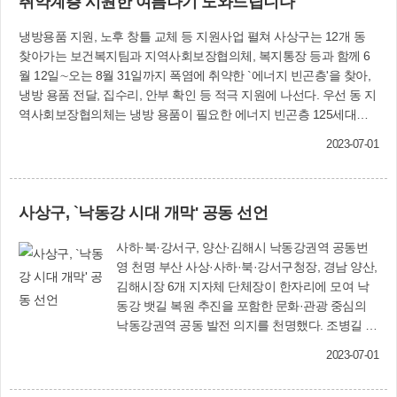
취약계층 시원한 여름나기 도와드립니다
인명피해 우려 지역, 침수 우려 취약도로, 산사태
취약지역 등에 대해 지난 3월 전수조사를 실시, 특
냉방용품 지원, 노후 창틀 교체 등 지원사업 펼쳐 사상구는 12개 동
별 관리에 들어갔다. 침수 우려가 있는 주택과 소
찾아가는 보건복지팀과 지역사회보장협의체, 복지통장 등과 함께 6
규모 상가 및 공동주택에 대해서는 차수판 설치 지
월 12일∼오는 8월 31일까지 폭염에 취약한 `에너지 빈곤층'을 찾아,
원 사업을 추진하고, 산사태취약지역 17곳과 상습
냉방 용품 전달, 집수리, 안부 확인 등 적극 지원에 나선다. 우선 동 지
침수지역 등에 대해서는 대피 계획을 수립, 주기적
역사회보장협의체는 냉방 용품이 필요한 에너지 빈곤층 125세대를
인 순찰을 통해 정비에 나서고 있다. 또 태풍과 호
발굴, 선풍기 125대를 지원한다. 또 폭염과 폭우에 취약한 주거환경
우 등 다양한 재난으로 인적·물적 피해를 최소화하
2023-07-01
에 거주하는 저소득층을 대상으로 노후 창틀, 출입문, 천장 수리, 도
기 위한 예·경보체계를 구축·운영하고 있다. 감전
배·장판 교체 등 사업을 진행한다. 청소, 소독 등 생활환경 개선이 필
유수지, 학장사거리 등 18곳에 재해감시용 CCTV
요한 저소득층에게는 해충 유 입방지를 위한 방충망 수리 및 방역 서
를 가동하고, 삼락생태공원 진입 지하차도 우측변
사상구, `낙동강 시대 개막' 공동 선언
비스 지원, 가정용 살충제 및 전자모기향 등 방역용품을 나눠준다. 이
에 재해 문자 전광판을 설치·운영하고 있다. 무더
와 함께 생계곤란으로 영양이 부족한 저소득층을 위해 주·부식 등 후
위 쉼터·스마트그늘막 운영 구민들의 안전한 여름
사하·북·강서구, 양산·김해시 낙동강권역 공동번
원 물품을 발굴·연계 지원에 나선다. 복지정책과(☎310-4901)
나기를 위한 폭염 대응을 위해서도 각별한 대책을
영 천명 부산 사상·사하·북·강서구청장, 경남 양산,
펼친다. 우선 홀로어르신과 중증장애인 등 폭염 취
김해시장 6개 지자체 단체장이 한자리에 모여 낙
약계층을 위해 노인돌보미와 방문간호사, 사회복
동강 뱃길 복원 추진을 포함한 문화·관광 중심의
지사 등이 `재난도우미'로 활동하고 있다. 또 관내
낙동강권역 공동 발전 의지를 천명했다. 조병길 사
곳곳에는 무더위 쉼터 79개소와 그늘막 37개소(스
상구청장은 6월 3일 오후 7시 경남 양산시 황산공
마트형 31개, 고정형 3개, 구조물형 3개), 쿨링포그
2023-07-01
원 야외특설무대에서 열린 `낙동강 시대 개막 선언
1곳 등을 운영한다. 무더위 쉼터가 마련된 곳은 12
식'에 참석해 낙동강권역 문화관광사업 활성화를
개 동 행정복지센터와 사상구노인복지관 분관, 경