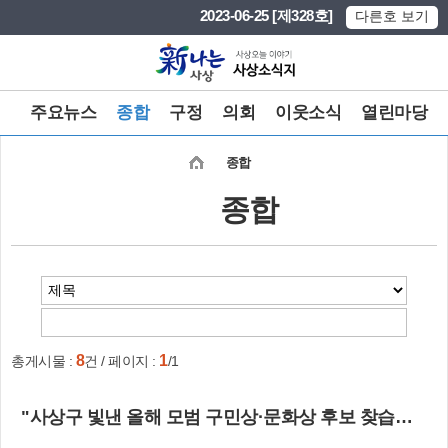
본문 바로가기
메인메뉴 바로가기
2023-06-25 [제328호]
다른호 보기
주요뉴스
종합
구정
의회
이웃소식
열린마당
종합
종합
8
1
총게시물 :
건 / 페이지 :
/1
"사상구 빛낸 올해 모범 구민상·문화상 후보 찾습니다"