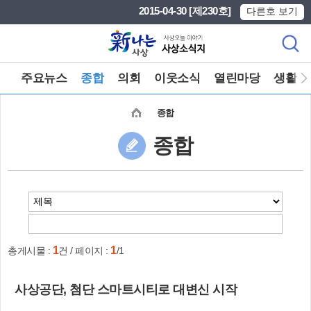
본문 바로가기
메인메뉴 바로가기
2015-04-30 [제230호]
다른호 보기
주요뉴스
종합
의회
이웃소식
열린마당
생활정
종합
종합
1
1
총게시물 :
건 / 페이지 :
/1
사상공단, 첨단 스마트시티로 대변신 시작