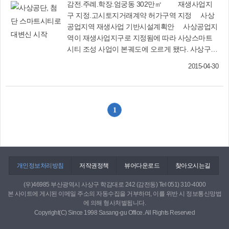
감전.주례.학장.엄궁동 302만㎡ 재생사업지
구 지정.고시토지거래계약 허가구역 지정 사상
공업지역 재생사업 기반시설계획안 사상공업지
역이 재생사업지구로 지정됨에 따라 사상스마트
시티 조성 사업이 본궤도에 오르게 됐다. 사상구
감전, 주례, 학장, 엄궁동 일원 전용공업지역 302
2015-04-30
만1천㎡는 4월 8일 재생사업지구로 지정됐으며,
사상공업지역은 일반산업단지로서 기능과 역할을
하게 된다. 앞으로 기획재정부에서 수행하는 예비
타당성 사업 조사가 완료(8월 예정)되면 국.시비
1
40억원을 확보해 재생시행계획용역을 실시하고,
2017년부터 공사에 들어갈 예정이다. 특히 사상공
업지역에 9곳의 소공원(3만388㎡)을 조성하고, 사
상공업지역을 가로지르는 감전천을 생태하천으로
복원(길이 2.9㎞)할 계획이다. 또 낙동강 고수부지
개인정보처리방침
저작권정책
뷰어다운로드
찾아오시는길
의 접근성 제고를 위해 사상공단과 둔치를 연결하
는 보행육교를 설치하고, 공업지대 주차난 해소를
(우)46985 부산광역시 사상구 학감대로 242 (감전동) Tel 051) 310-4000
본 사이트에 게시된 이메일 주소의 자동수집을 거부하며, 이를 위반 시 정보통신망법
위해 8곳에 노외주차장(1만9천24㎡)을 마련할 예
에 의해 형사처벌됩니다.
정이다. 한편 사상공업지역 재생사업지구 지정에
Copyright(C) Since 1998 Sasang-gu Office. All Rights Reserved
따라 4월 13일부터 감전, 주례, 학장동, 엄궁동 일