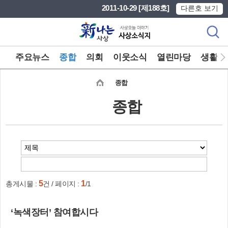
본문 바로가기
메인메뉴 바로가기
2011-10-29 [제188호]
다른호 보기
주요뉴스
종합
의회
이웃소식
열린마당
생활정
종합
종합
5
1
총게시물 :
건 / 페이지 :
/1
‘녹색장터’ 참여합시다