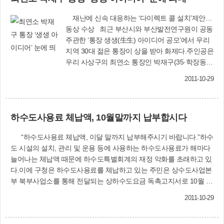
린 보육주간 행사가 어린이집 원생과 보육교사, 학부모들의 적극적인
재난에 신속 대응하는 ‘다이렉트 콜 설치’제안…
참여로 성공적으로 개최됐다”며 “미래의 꿈나무인 어린 새싹들과 이
동상 수상 최근 부산시와 부산발전연구원이 공동
들을 정성으로 돌보는 보육기관을 아끼고 사랑해 주길 당부한다”고
주관한 ‘통장 생생(生生) 아이디어 공모’에서 우리
말했다.〈복지서비스과 ☎310-4724〉
지역 30대 젊은 통장이 상을 받아 화제다.주인공은
우리 사상구의 최연소 통장인 박재구(35·학장동·
사진 오른쪽) 씨.박재구 통장은 이번 공모에 ‘재난
2011-10-29
대응 원 버튼(다이렉트) 콜 설치’를 제안해 접수된
207편 가운데 우수 아이디어로 선정돼 동상과 상
금 30만원을 받았다.박 통장은 태풍, 해일, 지진 등
하수도사용료 체납액, 10월말까지 납부합시다
각종 재난이 발생하면 현재 통장→동주민센터→
구청→부산시→재난안전본부→부산시소방본부
“하수도사용료 체납액, 이달 말까지 납부해주시기 바랍니다.”하수
로 이어지는 긴급연락망 체계를 ‘원 버튼 다이렉트
도 시설의 설치, 관리 및 운용 등에 사용하는 하수도사용료가 해마다
콜 설치’를 통해 통장→재난안전본부(부산시소방
늘어나는 체납액 때문에 하수도특별회계의 재정 악화를 초래하고 있
본부)로 대폭 단축하자고 제안했다. 이렇게 개선되
다.이에 구청은 하수도사용료를 체납하고 있는 주민은 상수도사업본
면 각종 재난에 보다 신속히 대응할 수 있을 뿐만
부 북부사업소를 통해 전달되는 상하수도요금 독촉고지서로 10월 31
아니라 인명피해 및 재산손실을 최소화하는 효과
일(월)까지 반드시 납부해 줄 것을 당부하고 있다.또 기한 내 체납액
를 거둘 수 있다고 설명했다.아버지에 이어 2대째
2011-10-29
을 납부하지 않을 경우 지방세 기본법 제91조의 규정에 따라 소유재
통장을 맡은 박재구 통장은 올해 1월 1일부터 학장
산(부동산, 자동차 등)을 압류 당할 수 있다고 밝혔다. 〈건설과
동 25통 지역 주민들을 위해 봉사하고 있는 젊은