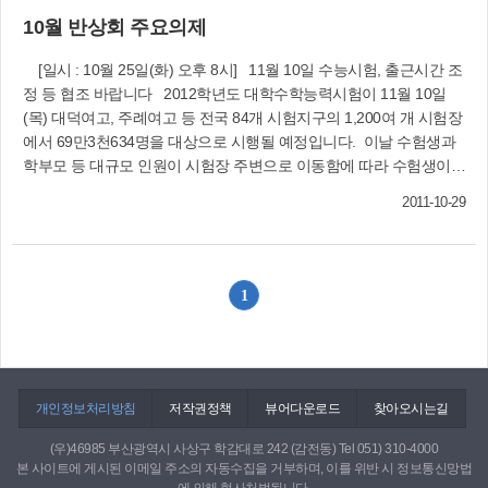
☎310-4681〉
일꾼이다. 〈학장동주민센터 ☎310-3231〉
10월 반상회 주요의제
[일시 : 10월 25일(화) 오후 8시] 11월 10일 수능시험, 출근시간 조
정 등 협조 바랍니다 2012학년도 대학수학능력시험이 11월 10일
(목) 대덕여고, 주례여고 등 전국 84개 시험지구의 1,200여 개 시험장
에서 69만3천634명을 대상으로 시행될 예정입니다. 이날 수험생과
학부모 등 대규모 인원이 시험장 주변으로 이동함에 따라 수험생이
시험장에 늦게 입실하는 등의 문제가 일어날 수 있습니다. 시민들께
2011-10-29
서는 출근시간을 조정하는 등 적극 협조하여 주시기 바랍니다. 특히
수능시험 시간 중 언어영역 듣기평가(오전 8시40분~8시53분), 외국
어영역 듣기평가(오후 1시10분~1시30분) 시간에는 시험장 주변에서
각종 소음이 발생하지 않도록 각별히 주의 바랍니다. 11월 15일 민
1
방공대피훈련, 적극 참여합시다 □ 훈련일시 : 11월 15일(화) 오후 2
시 ※ 주민대피 및 교통통제 : 오후 2시~2시15분(15분간)□ 훈련종목
: 민방공대피훈련□ 훈련장소 : 구 전역(전국 동시 실시)□ 훈련내용 :
훈련경보 발령, 주민대피 및 교통통제 등□ 문의 : 구청 도시안전과
(☎310-4135) 나라사랑, 시민 참여로 보여주세요! ‘제주, 세계7대 자
개인정보처리방침
저작권정책
뷰어다운로드
찾아오시는길
연경관 선정’투표 마감(11월 10일) 임박 ★ 문자투표 : 001-1588-
(우)46985 부산광역시 사상구 학감대로 242 (감전동) Tel 051) 310-4000
7715로 제주 또는 jeju, JEJU 전송 ★ 전화투표 : 001-1588-7715연
본 사이트에 게시된 이메일 주소의 자동수집을 거부하며, 이를 위반 시 정보통신망법
결 후 한국어 안내에 따라 투표