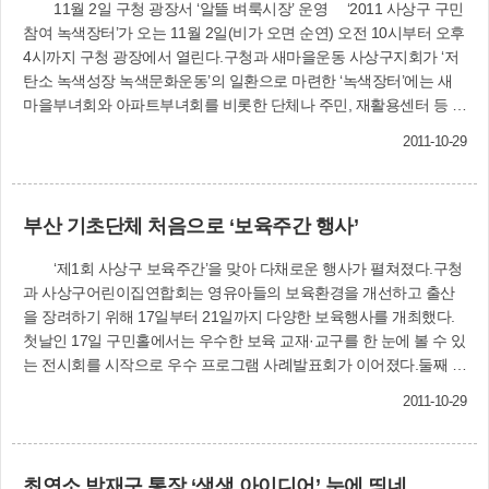
11월 2일 구청 광장서 ‘알뜰 벼룩시장’ 운영 ‘2011 사상구 구민
참여 녹색장터’가 오는 11월 2일(비가 오면 순연) 오전 10시부터 오후
4시까지 구청 광장에서 열린다.구청과 새마을운동 사상구지회가 ‘저
탄소 녹색성장 녹색문화운동’의 일환으로 마련한 ‘녹색장터’에는 새
마을부녀회와 아파트부녀회를 비롯한 단체나 주민, 재활용센터 등 누
구나 참여할 수 있다.‘녹색장터’는 헌옷과 신발, 가방, 장난감, 도서, 가
2011-10-29
전제품, 잡화류 등 재활용 가능한 물품을 갖고 와서, 직접 판매하거나
물물 교환하는 벼룩시장 형태로 운영된다.또 재활용품을 활용해 휴대
폰 고리·머리끈·실내화 등을 직접 만들어 보는 체험부스와 천연비누
부산 기초단체 처음으로 ‘보육주간 행사’
만들기 체험코너, 우산수리센터도 운영된다. 녹색장터 수익금은 연말
어려운 이웃돕기에 사용될 예정이다.이 장터에 참여하려는 주민과 단
‘제1회 사상구 보육주간’을 맞아 다채로운 행사가 펼쳐졌다.구청
체는 11월 1일까지 구청 청소행정과에 전화로 신청하면 된다.구청 청
과 사상구어린이집연합회는 영유아들의 보육환경을 개선하고 출산
소행정과 재활용담당자는 “이웃간에 서로 필요한 물건을 교환하고
을 장려하기 위해 17일부터 21일까지 다양한 보육행사를 개최했다.
나눔으로써 근검절약하는 정신을 드높일 뿐만 아니라 환경과 경제도
첫날인 17일 구민홀에서는 우수한 보육 교재·교구를 한 눈에 볼 수 있
함께 살릴 수 있을 것”이라며 많은 참여를 당부했다.〈청소행정과
는 전시회를 시작으로 우수 프로그램 사례발표회가 이어졌다.둘째 날
☎310-4452〉
인 18일에는 개회식과 출산장려 부모교육, 클래식 음악회가 진행됐
2011-10-29
다. 20일 삼락생태공원 수관교 아래 잔디구장에서는 어린이집 원생
과 보육교사·학부모 등 2천여 명이 참여한 가운데 신나는 가을운동회
가 펼쳐졌다.마지막 날인 21일 구민홀에서는 성폭력 예방 인형극 공
최연소 박재구 통장 ‘생생 아이디어’ 눈에 띄네
연이 2차례 진행됐다.구청과 어린이집연합회는 “부산에서는 처음 열