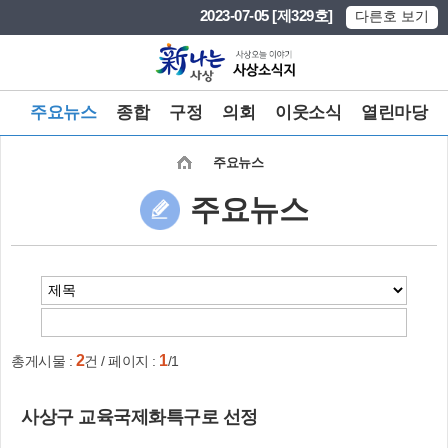
본문 바로가기
메인메뉴 바로가기
2023-07-05 [제329호]
다른호 보기
주요뉴스
종합
구정
의회
이웃소식
열린마당
주요뉴스
주요뉴스
2
1
총게시물 :
건 / 페이지 :
/1
사상구 교육국제화특구로 선정