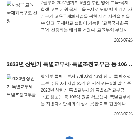
7월부터 2027년까지 5년간 추진 영어 교육·국제
학생 교류 지원 국제교육도시로 도약 발판 계기 사
상구가 교육국제화사업을 위한 재정 지원을 받을
수 있고, 국제학교 설립이 가능한 `교육국제화특
구'에 선정되는 쾌거를 거뒀다. 교육부와 부산시교
육청은 7월 12일 올해부터 2027년까지 5년간 운
2023-07-26
영되는 교육국제화특구 3기에 서부산권에서는 사
상구와 사하구가 공동으로 선정됐다고 밝혔다. 교
육국제화특구로 지정되면 국제화 교육 목적 학교
2023년 상반기 특별교부세·특별조정교부금 등 106억 원 확보
설립, 외국어 전용 마을 조성 등 사업 진행에 따른
행정·재정적 지원을 받는다. 영어 관련 교육뿐 아
행안부 특별교부세 7개 사업 43억 원 시 특별조정
니라 국제 학생 교류 등 국제화 사업도 제도적으로
교부금 등 9개 사업 63억 원 사상구는 6월 말 기준
지원된다. 또 특구 지역에서 해외 협력 학교와 공
2023년 상반기 특별교부세와 특별조정교부금
동 수업을 하거나 다문화 학생들의 지역 간 교류도
〈표 참조〉 등 106억 원을 확보했다. 특별교부세
가능하다. 사상구는 교육국제화특구 지정에 따라
는 지방자치단체의 예상치 못한 지역 현안이나 긴
▲사상구 국제화센터 운영 ▲음악을 통한 국제 문
급한 재난 등을 해결하기 위해 정부가 지원하는 재
화 교류 ▲인공지능 활용 영어 학습 지원 ▲외국어
2023-07-26
원이다. 이번에 행정안전부로부터 확보한 특별교
로 학생들이 안내하는 관광명소 ▲청소년 해외 교
부세는 학장천 지불마을 연결교량 설치(7억 원),
류 지원 등 지역 특색을 입힌 3개 분야 19개 사업
새벽시장로 일원 보행환경 개선(7억 원), 주감초등
을 추진한다. 이를 통해 교육 현장에서 외국 문화
학교 배면도로 급경사지 사면 정비(3억 원), 소하