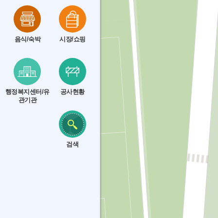
음식/숙박
시장/쇼핑
행정복지센터/유
공사현황
관기관
검색