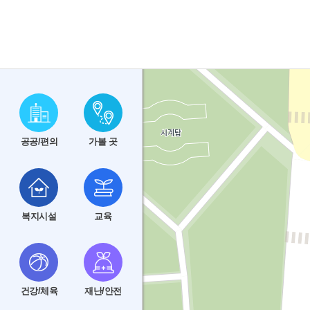
공공/편의
가볼 곳
복지시설
교육
건강/체육
재난/안전