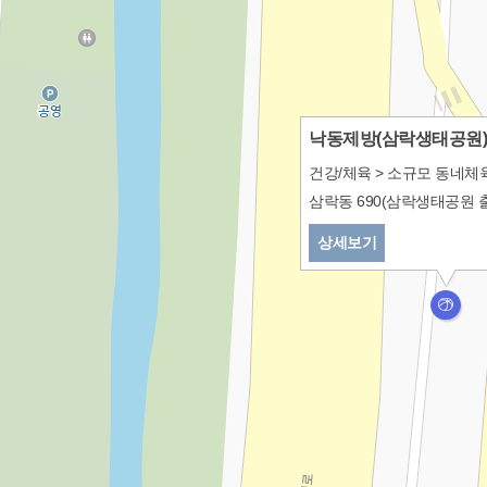
낙동제방(삼락생태공원)
닫기
건강/체육 > 소규모 동네
삼락동 690(삼락생태공원 
상세보기