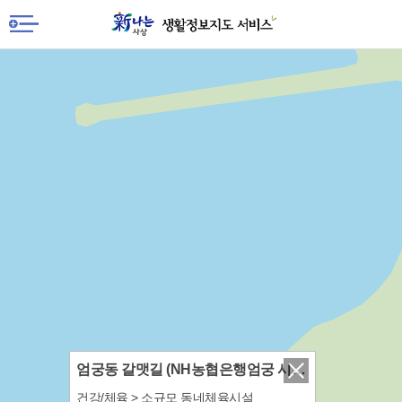
엄궁동 갈맷길 (NH농협은행엄궁 시장점 건너편) 체육시설
건강/체육 > 소규모 동네체육시설