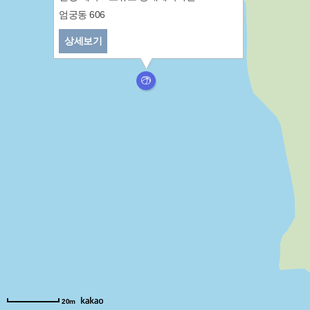
엄궁동 606
상세보기
20m