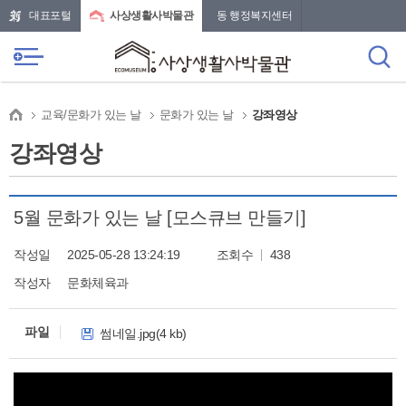
본문 바로가기
메인메뉴 바로가기
대표포털
사상생활사박물관
동 행정복지센터
교육/문화가 있는 날
문화가 있는 날
강좌영상
강좌영상
5월 문화가 있는 날 [모스큐브 만들기]
작성일
2025-05-28 13:24:19
조회수
438
작성자
문화체육과
파일
썸네일.jpg(4 kb)