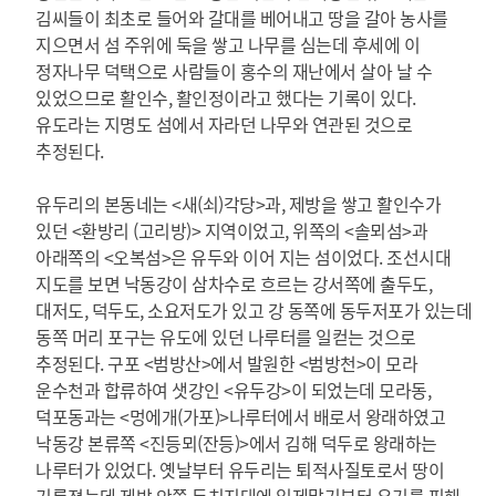
김씨들이 최초로 들어와 갈대를 베어내고 땅을 갈아 농사를
지으면서 섬 주위에 둑을 쌓고 나무를 심는데 후세에 이
정자나무 덕택으로 사람들이 홍수의 재난에서 살아 날 수
있었으므로 활인수, 활인정이라고 했다는 기록이 있다.
유도라는 지명도 섬에서 자라던 나무와 연관된 것으로
추정된다.
유두리의 본동네는 <새(쇠)각당>과, 제방을 쌓고 활인수가
있던 <환방리 (고리방)> 지역이었고, 위쪽의 <솔뫼섬>과
아래쪽의 <오복섬>은 유두와 이어 지는 섬이었다. 조선시대
지도를 보면 낙동강이 삼차수로 흐르는 강서쪽에 출두도,
대저도, 덕두도, 소요저도가 있고 강 동쪽에 동두저포가 있는데
동쪽 머리 포구는 유도에 있던 나루터를 일컫는 것으로
추정된다. 구포 <범방산>에서 발원한 <범방천>이 모라
운수천과 합류하여 샛강인 <유두강>이 되었는데 모라동,
덕포동과는 <멍에개(가포)>나루터에서 배로서 왕래하였고
낙동강 본류쪽 <진등뫼(잔등)>에서 김해 덕두로 왕래하는
나루터가 있었다. 옛날부터 유두리는 퇴적사질토로서 땅이
기름졌는데 제방 안쪽 둔치지대에 일제말기부터 우기를 피해