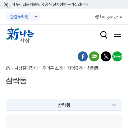
본문 바로가기
메인메뉴 바로가기
이 누리집은 대한민국 공식 전자정부 누리집입니다.
메뉴닫기
관련누리집
Language
열기
열기
열기
열기
사상길라잡이
우리구 소개
지명유래
삼락동
열기
열기
삼락동
열기
삼락동