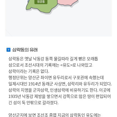
삼락동의 유래
삼락동은 옛날 낙동강 동쪽 물길따라 길게 뻗은 모래톱
섬으로서 조선시대의 기록에는 <유도>로 나와있고
삼락이라는 기록은 없다.
행정단위는 양산군 좌이면 유두리로서 구포권에 속했는데
일제시대인 1914년 동래군 사상면, 삼락리와 유두리가 되었다.
삼락의 지명을 군자삼락, 인생삼락에 비유하기도 한다. 이곳에
1935년 낙동강 제방을 쌓으면서 강쪽으로 많은 땅이 편입되어
긴 섬이 둑 안팎으로 갈라졌다.
양산군지에 보면 조선조 중엽 지금의 삼락동인 유도에는