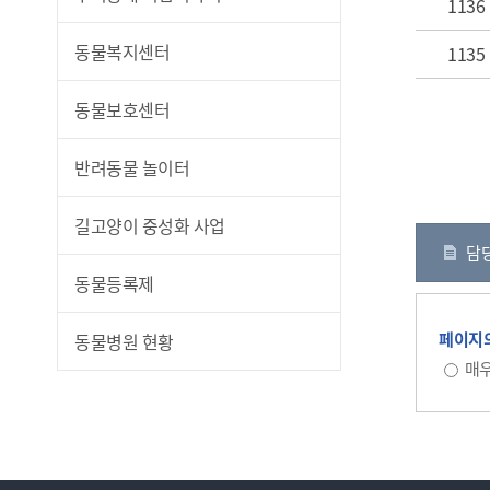
1136
동물복지센터
1135
동물보호센터
반려동물 놀이터
길고양이 중성화 사업
담
동물등록제
페이지의
동물병원 현황
매우