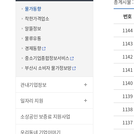
총게시물 
물가동향
번호
착한가격업소
알뜰정보
1144
물류유통
1143
경제동향
1142
중소기업종합정보서비스
부산시 소비자 물가정보망
1141
1140
관내기업정보
1139
일자리 지원
1138
소상공인 보증료 지원사업
1137
우리동네 기업이야기