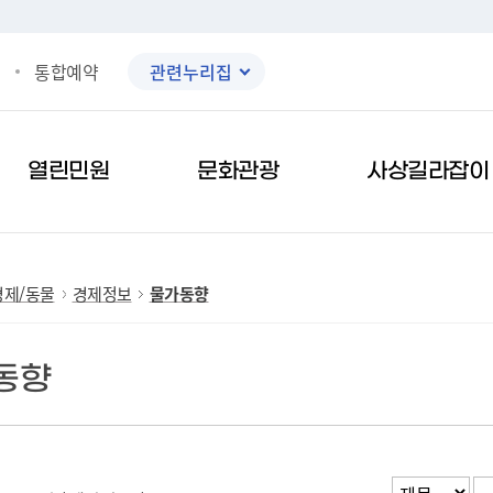
통합예약
관련누리집
검색
열린민원
문화관광
사상길라잡이
경제/동물
경제정보
물가동향
동향