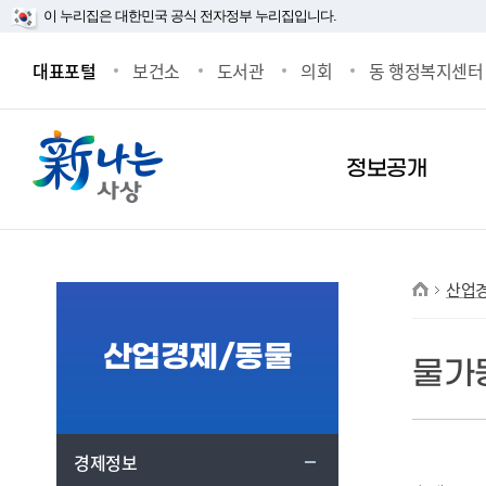
본문 바로가기
메인메뉴 바로가기
이 누리집은 대한민국 공식 전자정부 누리집입니다.
대표포털
보건소
도서관
의회
동 행정복지센터
정보공개
사이트맵
산업
산업경제/동물
물가
페이스북
블로그
트위터
밴드
프린트
경제정보