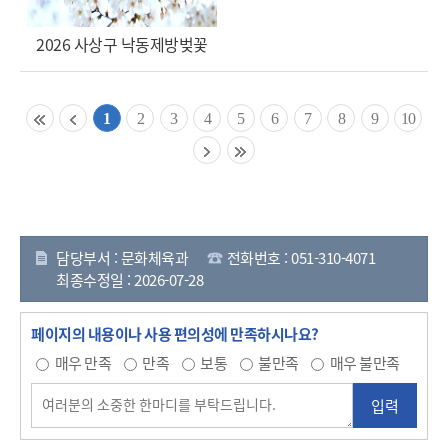
2026 사상구 낙동제방벚꽃
1
2
3
4
5
6
7
8
9
10
담당부서 : 문화체육과
전화번호 : 051-310-4071
최종수정일 : 2026-07-28
페이지의 내용이나 사용 편의성에 만족하시나요?
매우 만족
만족
보통
불만족
매우 불만족