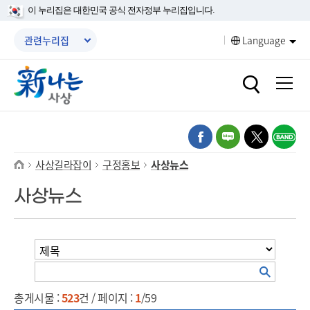
본문 바로가기
메인메뉴 바로가기
이 누리집은 대한민국 공식 전자정부 누리집입니다.
메뉴닫기
관련누리집
Language
열기
열기
열기
열기
열기
열기
사상길라잡이
구정홍보
사상뉴스
열기
사상뉴스
열기
총게시물 :
523
건 / 페이지 :
1
/59