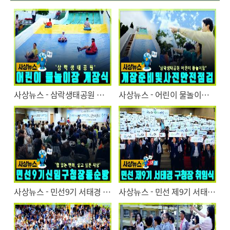
"20.3.1일부터 유튜브는 인터넷익스플로러를 지원하지 않습니다.
유튜브 동영상을 시청하시려면
브라우저를 업데이트(크롬, 엣지, 파이어폭스, 오페라 등)
를 하시기 바랍니다
"
열기
사상뉴스 - 삼락생태공원 어린이 물놀이장 개장
사상뉴스 - 어린이 물놀이장 개장준비 및 사전안전점검
열기
사상뉴스 - 민선9기 서태경 구청장 동순방
사상뉴스 - 민선 제9기 서태경 구청장 취임식